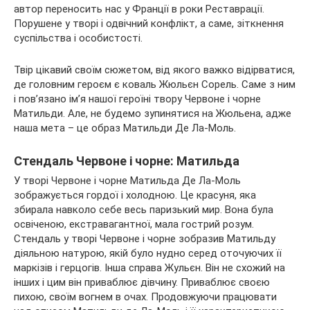
автор переносить нас у Франції в роки Реставрації.
Порушене у творі і одвічний конфлікт, а саме, зіткнення
суспільства і особистості.
Твір цікавий своїм сюжетом, від якого важко відірватися,
де головним героєм є коваль Жюльєн Сорель. Саме з ним
і пов’язано ім’я нашої героїні твору Червоне і чорне
Матильди. Але, не будемо зупинятися на Жюльена, адже
наша мета – це образ Матильди Де Ла-Моль.
Стендаль Червоне і чорне: Матильда
У творі Червоне і чорне Матильда Де Ла-Моль
зображується гордої і холодною. Це красуня, яка
збирала навколо себе весь паризький мир. Вона була
освіченою, екстравагантної, мала гострий розум.
Стендаль у творі Червоне і чорне зобразив Матильду
діяльною натурою, якій було нудно серед оточуючих її
маркізів і герцогів. Інша справа Жульєн. Він не схожий на
інших і цим він приваблює дівчину. Приваблює своєю
пихою, своїм вогнем в очах. Продовжуючи працювати