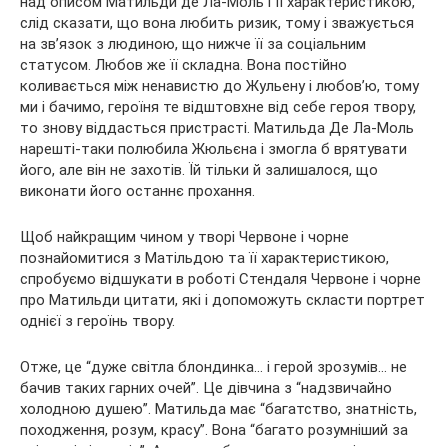
над описом Матильди де Ла-Моль і її характеристикою,
слід сказати, що вона любить ризик, тому і зважується
на зв’язок з людиною, що нижче її за соціальним
статусом. Любов же її складна. Вона постійно
коливається між ненавистю до Жульену і любов’ю, тому
ми і бачимо, героїня те відштовхне від себе героя твору,
то знову віддасться пристрасті. Матильда Де Ла-Моль
нарешті-таки полюбила Жюльєна і змогла б врятувати
його, але він не захотів. Їй тільки й залишалося, що
виконати його останнє прохання.
Щоб найкращим чином у творі Червоне і чорне
познайомитися з Матільдою та її характеристикою,
спробуємо відшукати в роботі Стендаля Червоне і чорне
про Матильди цитати, які і допоможуть скласти портрет
однієї з героїнь твору.
Отже, це “дуже світла блондинка… і герой зрозумів… не
бачив таких гарних очей”. Це дівчина з “надзвичайно
холодною душею”. Матильда має “багатство, знатність,
походження, розум, красу”. Вона “багато розумніший за