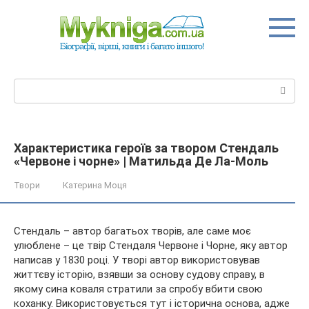
Перейти
до
вмісту
Пошук:
Характеристика героїв за твором Стендаль
«Червоне і чорне» | Матильда Де Ла-Моль
Твори
Катерина Моця
Стендаль – автор багатьох творів, але саме моє
улюблене – це твір Стендаля Червоне і Чорне, яку автор
написав у 1830 році. У творі автор використовував
життєву історію, взявши за основу судову справу, в
якому сина коваля стратили за спробу вбити свою
коханку. Використовується
тут і історична основа, адже