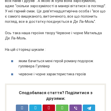
всіх панів і друзів”. А якою ж була вона зарозумілою,
адже “скільки зарозумілості в манері вітатися і в погляді”.
У неї гарний смак. Це дев’ятнадцятирічна особа і “все що
є самого вишуканого, витонченого, все що полонить
погляд, все в достатку поєднується в Де Ла-Моль”.
Ось така наша героїня твору Червоне і чорне Матильда
Де Ла-Моль.
На цій сторінці шукали :
яким бачиться мені герой роману подорож
гуллівера Гуллівер
червоне і чорне характеристика героїв
Сподобалася стаття? Поділитися з
друзями: