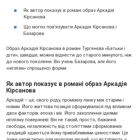
Як автор показує в романі образ Аркадія
Кірсанова
Що могло пов’язувати Аркадія Кірсанова і
Базарова
Образ Аркадія Кірсанова в романі Тургенєва «Батьки і
діти», швидше, можна віднести до старого минулого, ніж
до нового покоління. Він учень Базарова, але його
«нігілізм» спрощеної форми.
Як автор показує в романі образ Аркадія
Кірсанова
Аркадій – це, свого роду, проміжну ланку між старим і
новим. Його життєва позиція сформувалася під впливом
двох факторів: епоха і вік. Його захоплення ідеями
нігілізму поверхневі. Він не такий, просто, бажання
свободи, незалежність від століттями сформованих
традицій здаються йому привабливими цінностями. Це
дуже характерно для молодих людей, що вступають у