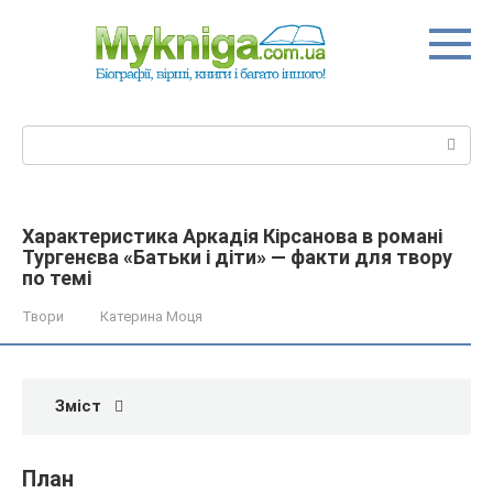
Перейти
до
вмісту
Пошук:
Характеристика Аркадія Кірсанова в романі
Тургенєва «Батьки і діти» — факти для твору
по темі
Твори
Катерина Моця
Зміст
План