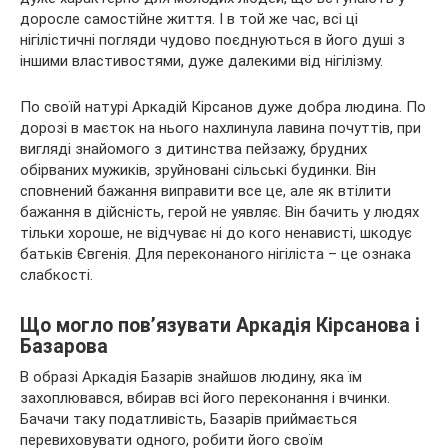
доросле самостійне життя. І в той же час, всі ці
нігілістичні погляди чудово поєднуються в його душі з
іншими властивостями, дуже далекими від нігілізму.
По своїй натурі Аркадій Кірсанов дуже добра людина. По
дорозі в маєток на нього нахлинула лавина почуттів, при
вигляді знайомого з дитинства пейзажу, брудних
обірваних мужиків, зруйновані сільські будинки. Він
сповнений бажання виправити все це, але як втілити
бажання в дійсність, герой не уявляє. Він бачить у людях
тільки хороше, не відчуває ні до кого ненависті, шкодує
батьків Євгенія. Для переконаного нігіліста – це ознака
слабкості.
Що могло пов’язувати Аркадія Кірсанова і
Базарова
В образі Аркадія Базарів знайшов людину, яка їм
захоплювався, вбирав всі його переконання і вчинки.
Бачачи таку податливість, Базарів приймається
перевиховувати одного, робити його своїм