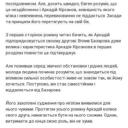
послідовником. Але, досить швидко, Євген розуміє, що
це нездійсненно і Аркадій Кірсанов, зовнішність якого
м’яка і невпевнена, перевихованню не піддається. Засади
та принципи його перетягують на свій бік.
З перших сторінок роману читач бачить, як Аркадій
підпорядковується своєму другові. Вплив Базарова дуже
велика і характеристика Аркадія Кірсанова в перших
розділах повністю це підтверджує.
Але поживши серед звичної обстановки і рідних людей,
молода людина починає розуміти, що знаходиться під
впливом сильної особистості живе не зовсім так, як йому
хочеться. Поступово, він стає самостійним і
віддаляється від Базарова.
Його захоплені судження про нігілізм виявилися для
нього чужими. Протягом усього роману Аркадій копіює
свого друга, намагається бути на нього схожим. Однак,
витримати до кінця свою роль, він не зумів.