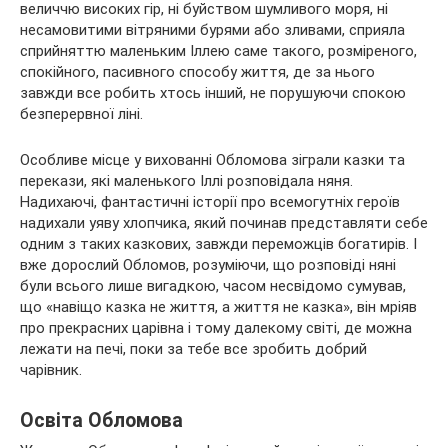
величчю високих гір, ні буйством шумливого моря, ні
несамовитими вітряними бурями або зливами, сприяла
сприйняттю маленьким Іллею саме такого, розміреного,
спокійного, пасивного способу життя, де за нього
завжди все робить хтось інший, не порушуючи спокою
безперервної ліні.
Особливе місце у вихованні Обломова зіграли казки та
перекази, які маленького Іллі розповідала няня.
Надихаючі, фантастичні історії про всемогутніх героїв
надихали уяву хлопчика, який починав представляти себе
одним з таких казкових, завжди переможців богатирів. І
вже дорослий Обломов, розуміючи, що розповіді няні
були всього лише вигадкою, часом несвідомо сумував,
що «навіщо казка не життя, а життя не казка», він мріяв
про прекрасних царівна і тому далекому світі, де можна
лежати на печі, поки за тебе все зробить добрий
чарівник.
Освіта Обломова