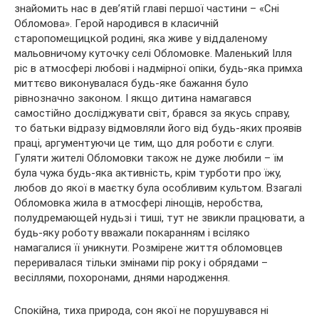
знайомить нас в дев’ятій главі першої частини – «Сні
Обломова». Герой народився в класичній
старопомещицкой родині, яка живе у віддаленому
мальовничому куточку селі Обломовке. Маленький Ілля
ріс в атмосфері любові і надмірної опіки, будь-яка примха
миттєво виконувалася будь-яке бажання було
рівнозначно законом. І якщо дитина намагався
самостійно досліджувати світ, брався за якусь справу,
то батьки відразу відмовляли його від будь-яких проявів
праці, аргументуючи це тим, що для роботи є слуги.
Гуляти жителі Обломовки також не дуже любили – їм
була чужа будь-яка активність, крім турботи про їжу,
любов до якої в маєтку була особливим культом. Взагалі
Обломовка жила в атмосфері лінощів, неробства,
полудремающей нудьзі і тиші, тут не звикли працювати, а
будь-яку роботу вважали покаранням і всіляко
намагалися її уникнути. Розмірене життя обломовцев
переривалася тільки змінами пір року і обрядами –
весіллями, похоронами, днями народження.
Спокійна, тиха природа, сон якої не порушувався ні