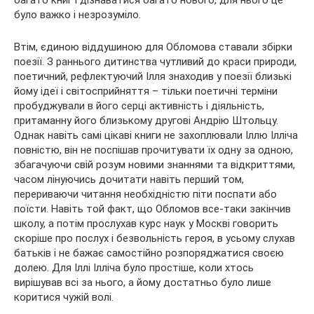
було важко і незрозуміло.
Втім, єдиною віддушиною для Обломова ставали збірки
поезії. З раннього дитинства чутливий до краси природи,
поетичний, рефлектуючий Ілля знаходив у поезії близькі
йому ідеї і світосприйняття – тільки поетичні терміни
пробуджували в його серці активність і діяльність,
притаманну його близькому другові Андрію Штольцу.
Однак навіть самі цікаві книги не захоплювали Іллю Ілліча
повністю, він не поспішав прочитувати їх одну за одною,
збагачуючи свій розум новими знаннями та відкриттями,
часом лінуючись дочитати навіть перший том,
перериваючи читання необхідністю піти поспати або
поїсти. Навіть той факт, що Обломов все-таки закінчив
школу, а потім прослухав курс наук у Москві говорить
скоріше про послух і безвольність героя, в усьому слухав
батьків і не бажає самостійно розпоряджатися своєю
долею. Для Іллі Ілліча було простіше, коли хтось
вирішував всі за нього, а йому достатньо було лише
коритися чужій волі.