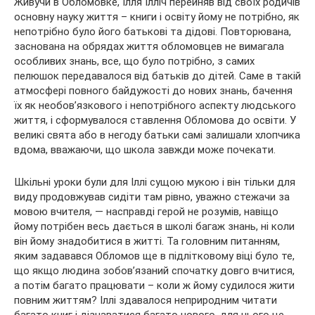
Живучи в Обломовке, Ілля Ілліч перейняв від своїх родичів
основну науку життя – книги і освіту йому не потрібно, як
непотрібно було його батькові та дідові. Повторювана,
заснована на обрядах життя обломовцев не вимагала
особливих знань, все, що було потрібно, з самих
пелюшок передавалося від батьків до дітей. Саме в такій
атмосфері повного байдужості до нових знань, бачення
їх як необов’язкового і непотрібного аспекту людського
життя, і сформувалося ставлення Обломова до освіти. У
великі свята або в негоду батьки самі залишали хлопчика
вдома, вважаючи, що школа завжди може почекати.
Шкільні уроки були для Іллі сущою мукою і він тільки для
виду продовжував сидіти там рівно, уважно стежачи за
мовою вчителя, — насправді герой не розумів, навіщо
йому потрібен весь дається в школі багаж знань, ні коли
він йому знадобитися в житті. Та головним питанням,
яким задавався Обломов ще в підлітковому віці було те,
що якщо людина зобов’язаний спочатку довго вчитися,
а потім багато працювати – коли ж йому судилося жити
повним життям? Іллі здавалося неприродним читати
багато книг і дізнаватися багато нового, для нього це