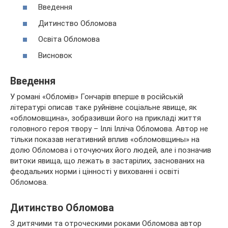
Введення
Дитинство Обломова
Освіта Обломова
Висновок
Введення
У романі «Обломів» Гончарів вперше в російській
літературі описав таке руйнівне соціальне явище, як
«обломовщина», зобразивши його на прикладі життя
головного героя твору – Іллі Ілліча
Обломова. Автор не
тільки показав негативний вплив «обломовщины» на
долю Обломова і оточуючих його людей, але і позначив
витоки явища, що лежать в застарілих, заснованих на
феодальних норми і цінності у вихованні і освіті
Обломова.
Дитинство Обломова
З дитячими та отроческими роками Обломова автор