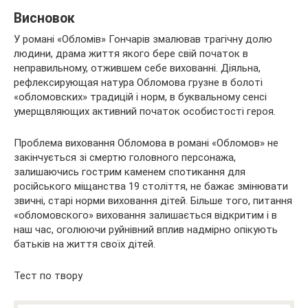
Висновок
У романі «Обломів» Гончарів змалював трагічну долю
людини, драма життя якого бере свій початок в
неправильному, отжившем себе вихованні. Діяльна,
рефлексирующая натура Обломова грузне в болоті
«обломовских» традицій і норм, в буквальному сенсі
умерщвляющих активний початок особистості героя.
Проблема виховання Обломова в романі «Обломов» не
закінчується зі смертю головного персонажа,
залишаючись гострим каменем спотикання для
російського міщанства 19 століття, не бажає змінювати
звичні, старі норми виховання дітей. Більше того, питання
«обломовского» виховання залишається відкритим і в
наш час, оголюючи руйнівний вплив надмірно опікують
батьків на життя своїх дітей.
Тест по твору