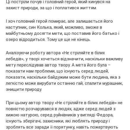
Ці постріли почув і головний герой, який кинувся на
захист природи, за що і поплатився життям.
І хоч головний герой помирає, але залишається його
наступник, син Колька, який, можливо, зможе в
майбутньому досягти мети, що поставив його батько і
озеро відродиться. Тому це ще не кінець.
Аналізуючи роботу автора «Не стріляйте в білих
лебедів», у творі хочеться відзначити, наскільки важливу
мету переслідував автор твору. А мета його була –
показати нам проблеми, що існують серед людей,
показати, наскільки байдужим може бути людина, яка з
легкістю може вирубати останню гай, спалити мурашник,
знищити природу.
При цьому автор твору «Не стріляйте в білих лебедів» не
повністю розчарувався в людях, адже серед людей з
хижою натурою, серед руйнівників у вигляді Федора,
існують зберігачі, захисники, які люблять природу і
зроблять все заради її порятунку, навіть пожертвують