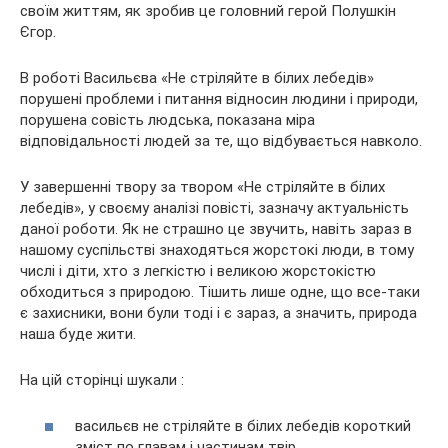
своїм життям, як зробив це головний герой Полушкін
Єгор.
В роботі Васильєва «Не стріляйте в білих лебедів»
порушені проблеми і питання відносин людини і природи,
порушена совість людська, показана міра
відповідальності людей за те, що відбувається навколо.
У завершенні твору за твором «Не стріляйте в білих
лебедів», у своєму аналізі повісті, зазначу актуальність
даної роботи. Як не страшно це звучить, навіть зараз в
нашому суспільстві знаходяться жорстокі люди, в тому
числі і діти, хто з легкістю і великою жорстокістю
обходиться з природою. Тішить лише одне, що все-таки
є захисники, вони були тоді і є зараз, а значить, природа
наша буде жити.
На цій сторінці шукали :
васильєв не стріляйте в білих лебедів короткий
зміст по главам і частинам твір