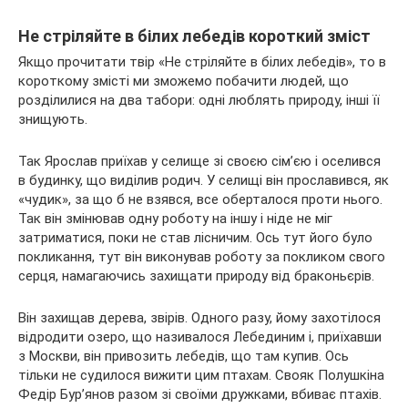
Не стріляйте в білих лебедів короткий зміст
Якщо прочитати твір «Не стріляйте в білих лебедів», то в
короткому змісті ми зможемо побачити людей, що
розділилися на два табори: одні люблять природу, інші її
знищують.
Так Ярослав приїхав у селище зі своєю сім’єю і оселився
в будинку, що виділив родич. У селищі він прославився, як
«чудик», за що б не взявся, все оберталося проти нього.
Так він змінював одну роботу на іншу і ніде не міг
затриматися, поки не став лісничим. Ось тут його було
покликання, тут він виконував роботу за покликом свого
серця, намагаючись захищати природу від браконьєрів.
Він захищав дерева, звірів. Одного разу, йому захотілося
відродити озеро, що називалося Лебединим і, приїхавши
з Москви, він привозить лебедів, що там купив. Ось
тільки не судилося вижити цим птахам. Свояк Полушкіна
Федір Бур’янов разом зі своїми дружками, вбиває птахів.