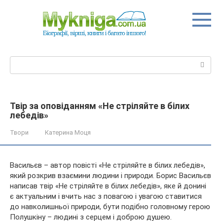
Перейти
до
вмісту
Пошук:
Твір за оповіданням «Не стріляйте в білих
лебедів»
Твори
Катерина Моця
Васильєв – автор повісті «Не стріляйте в білих лебедів»,
який розкрив взаємини людини і природи. Борис Васильєв
написав твір «Не стріляйте в білих лебедів», яке й донині
є актуальним і вчить нас з повагою і увагою ставитися
до навколишньої природи, бути подібно головному
герою
Полушкіну – людині з серцем і доброю душею.