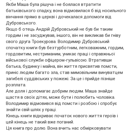
Якби Маша була рішуча і не боялася втратити
батьківського спадку, вона відмовилася б від носильного
вінчання прямо в церкві і дочекалася допомоги від
Дубровського.
Якщо б отець Андрій Дубровський не був би таким
гордим і не засуджував, іншого, він не викликав би гніву
свого друга Троекурова. Володимир Дубровський
спочатку книги був безтурботним, легковажним, гордим,
гордовитим, нестриманим, уникає праці і справжньої
військової служби офіцером-гульвісою. Втративши
батька, будинку і майна, він життя присвятив помсти,
приніс людям багато зла, став мимовільним винуватцем
загибелі суддівських у пожежі. За це і прийде пізніше
розплата.
Але доля і допомагає добрим людям. Маша знайде
щастя в своїх дітях, може бути і полюбить чоловіка.
Володимир відмовився від помсти і розбою і спробує
знайти свій шлях у праці.
Кінець книги відкриває початок нового життя героїв і
цей кінець не такий вже поганий.
Ця книга про долю. Вона вчить нас обмірковувати