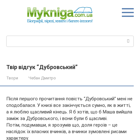
Перейти
до
вмісту
Пошук:
Твір відгук “Дубровський”
Твори
Чебан Дмитро
Після першого прочитання повість “Дубровський” мені не
сподобалася. У книзі все закінчується сумно, як в житті,
а я люблю щасливий кінець. Я б хотів, що б Маша вийшла
заміж за Дубровського, і вони були б щасливі.
Потім, подумавши, я зрозумів що, доля героїв – це
наслідок їх
власних вчинків, а вчинки зумовлені рисами
характеру.