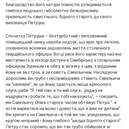
благородство його натури повністю розкривається
глибоко людської і абсолютно безкорисливу
прихильність самотнього, бідного старого до свого
вихованця Петруші.
Спочатку Петруша – безтурботний і легковажний
поміщицький синку, нероба-недоук, що мріє про легкою,
сповненою всіляких задоволень життя столичного
гвардійського офіцера. Всі ці риси його характеру наочно
виступають в епізоді зустрічі в Симбірську з гусарським
офіцером Зуриным і в обігу, в зв’язку з цим, з відданим
йому не за страх, а за совість Савельичем. Наслідуючи
дорослим, він грубо і несправедливо ставить Савельича
на “належне”, як це йому здається, місце кріпосного
слуги, раби. “Я твій пан, а ти мій слуга… раджу не
мудрувати і робити те, що тобі наказують”, – говорить
він Савельичу. Опіка старого часом обтяжує Петра “. я
хотів вирватися на волю і довести, що я вже не дитина”.
Він кричить на Савельича і в той же час усвідомлює, що
кругом неправий і йому глибоко “шкода бідного старого”.
Петру стає соромно, що він так грубо обійшовся зі