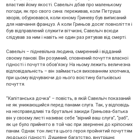
властиві йому якості. Савельіч дбав про маленькому
погоди, як про свого сина: переживав, коли Петруша
хворів, обурювався, коли юному Гриневу був виписаний
для навчання француз. А коли Гриньов досяг повноліття і
був відправлений служити вітчизні, Савельіч всюди
слідував за ним і навіть не один раз рятував від смерті.
Савельіч – підневільна людина, смиренний і відданий
своєму панові. Він розумний, сповнений почуття власної
гідності і почуття обов’язку. На ньому лежить величезна
відповідальність – він займається вихованням хлопчика,
при цьому відчуваючи до нього воістину батьківські
почуття.
“Капітанська дочка” – повість, в якій Савельіч показаний
не як унижающийся перед панами слуга. Так, у відповідь
на несправедливі та брутальні закиди Гриньова-батька
він у своєму листі називає себе “вірний ваш слуга”, “раб”,
як це було прийнято в той час при зверненні до кріпосних
панам. Однак тон листа цього героя пройнятий почуттям
людської гідності. Душевне багатство, внутрішнє