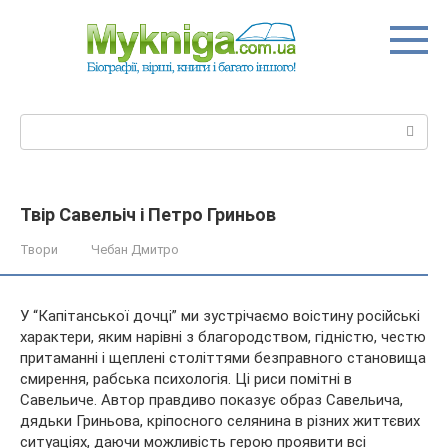
Перейти
до
вмісту
Пошук:
Твір Савельіч і Петро Гриньов
Твори
Чебан Дмитро
У “Капітанської дочці” ми зустрічаємо воістину російські
характери, яким нарівні з благородством, гідністю, честю
притаманні і щеплені століттями безправного становища
смирення, рабська психологія. Ці риси помітні в
Савельиче. Автор правдиво показує образ Савельича,
дядьки Гриньова, кріпосного селянина в різних життєвих
ситуаціях, даючи можливість герою проявити всі