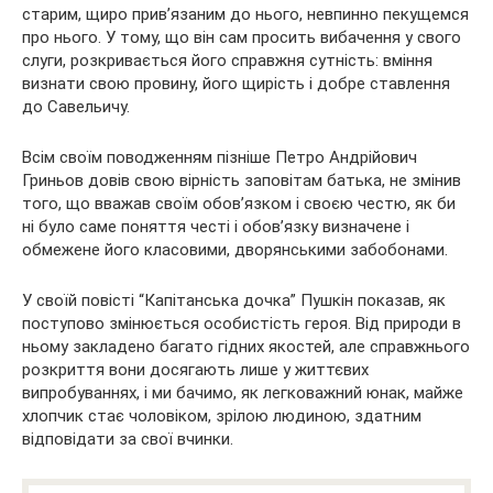
старим, щиро прив’язаним до нього, невпинно пекущемся
про нього. У тому, що він сам просить вибачення у свого
слуги, розкривається його справжня сутність: вміння
визнати свою провину, його щирість і добре ставлення
до Савельичу.
Всім своїм поводженням пізніше Петро Андрійович
Гриньов довів свою вірність заповітам батька, не змінив
того, що вважав своїм обов’язком і своєю честю, як би
ні було саме поняття честі і обов’язку визначене і
обмежене його класовими, дворянськими забобонами.
У своїй повісті “Капітанська дочка” Пушкін показав, як
поступово змінюється особистість героя. Від природи в
ньому закладено багато гідних якостей, але справжнього
розкриття вони досягають лише у життєвих
випробуваннях, і ми бачимо, як легковажний юнак, майже
хлопчик стає чоловіком, зрілою людиною, здатним
відповідати за свої вчинки.