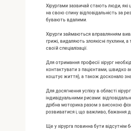
Хірургами зазвичай стають люди, як
на свою спину відповідальність за ре
бувають вдалими.
Хірурги займаються вправлянням виви
грижі, видаляють злоякісні пухлини, а
своїй спеціалізації.
Для отримання професії хірург необхі
контактувати з пацієнтами, швидко ан
коштує життя), а також досконало зн
Для досягнення успіху в області хірур
індивідуальними рисами: відповідальні
дрібна моторика разом з високою фіз
розвиватися і, що важливо, бажання 
Ще у хірурга повинна бути відсутнім б