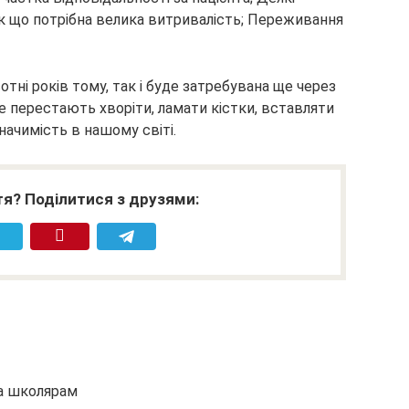
так що потрібна велика витривалість; Переживання
сотні років тому, так і буде затребувана ще через
не перестають хворіти, ламати кістки, вставляти
значимість в нашому світі.
я? Поділитися з друзями:
та школярам