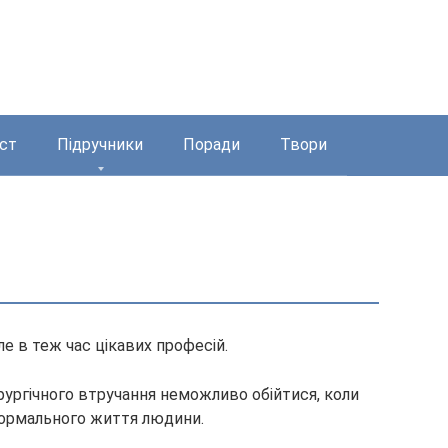
ст
Підручники
Поради
Твори
ле в теж час цікавих професій.
ірургічного втручання неможливо обійтися, коли
 нормального життя людини.