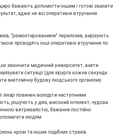
і щиро бажають
допомогти іншим і готові звалити
зультат, адже не всі оперативні втручання
хів, “ремонтированием” переломів, вирізують
 також проводять інші оперативні втручання по
дно закінчити медичний університет, вміти
алізувати ситуації (для хірурга кожна секунда
ати анатомічну будову людського організму.
гії лікар повинен володіти наступними
сть, рішучість у діях, високий інтелект, чудова
ичною витривалістю, бажання постійно
допомагати людям.
оязнь крові та інших подібних страхів.