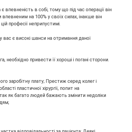
є впевненість в собі, тому що під час операції він
и впевненим на 100% у своїх силах, інакше він
 цій професії неприпустимі.
о у вас є високі шанси на отримання даної
а, необхідно привести її хороші і погані сторони.
ого заробітну плату; Престиж серед колег і
бласті пластичної хірургії, попит на
, так як багато людей бажають змінити недоліки
дям;
частка відповідальності за пацієнта; Деякі