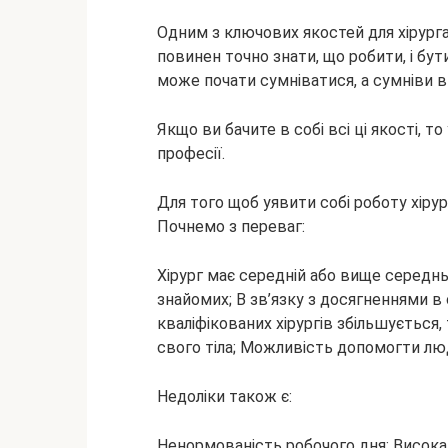
Одним з ключових якостей для хірурга 
повинен точно знати, що робити, і бут
може почати сумніватися, а сумніви в
Якщо ви бачите в собі всі ці якості, т
професії.
Для того щоб уявити собі роботу хірург
Почнемо з переваг:
Хірург має середній або вище середнь
знайомих; В зв’язку з досягненнями в о
кваліфікованих хірургів збільшується
свого тіла; Можливість допомогти лю
Недоліки також є:
Ненормованість робочого дня; Висока 