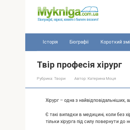
Перейти
до
вмісту
Історія
Біографії
Короткий змі
Твір професія хірург
Рубрика:
Твори
Автор:
Катерина Моця
Хірург – одна з найвідповідальніших, а
Є такі випадки в медицині, коли без х
тільки хірурга під силу повернути до