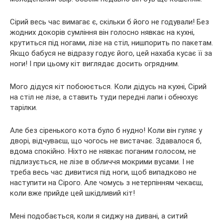
Сірий весь час вимагає є, скільки б його не годували! Без
жодних докорів сумління він голосно нявкає на кухні,
крутиться під ногами, лізе на стіл, нишпорить по пакетам.
Якщо бабуся не відразу годує його, цей нахаба кусає її за
ноги! І при цьому кіт виглядає досить огрядним.
Мого дідуся кіт побоюється. Коли дідусь на кухні, Сірий
на стіл не лізе, а ставить туди передні лапи і обнюхує
тарілки.
Але без сіренького кота було б нудно! Коли він гуляє у
дворі, відчуваєш, що чогось не вистачає. Здавалося б,
вдома спокійно. Ніхто не нявкає поганим голосом, не
підлизується, не лізе в обличчя мокрими вусами. І не
треба весь час дивитися під ноги, щоб випадково не
наступити на Сірого. Але чомусь з нетерпінням чекаєш,
коли вже прийде цей шкідливий кіт!
Мені подобається, коли я сиджу на дивані, а ситий