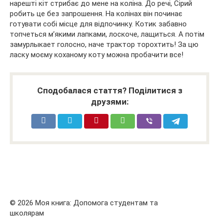
нарешті кіт стрибає до мене на коліна. До речі, Сірий
робить це без запрошення. На колінах він починає
готувати собі місце для відпочинку. Котик забавно
топчеться м’якими лапками, лоскоче, лащиться. А потім
замурлыкает голосно, наче трактор торохтить! За цю
ласку моєму коханому коту можна пробачити все!
Сподобалася стаття? Поділитися з
друзями:
© 2026 Моя книга: Допомога студентам та
школярам