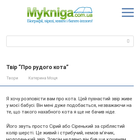
Перейти
до
вмісту
Пошук:
Твір “Про рудого кота”
Твори
Катерина Моця
Я хочу розповісти вам про кота. Цей пухнастий звір живе
у моєї бабусі. Він мені дуже подобається, незважаючи на
те, що такого нахабного кота я ще не бачив ніде.
Його звуть просто Сірий або Сіренький за сріблястий
колір шерсті. Це живий і стрибучий, немов м’ячик,
молоденький
звір. Зовсім недавно він був ще кошеням.