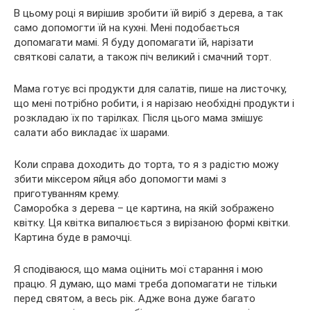
В
цьому році я вирішив зробити їй виріб з дерева, а так
само допомогти їй на кухні. Мені подобається
допомагати мамі. Я буду допомагати їй, нарізати
святкові салати, а також піч великий і смачний торт.
Мама готує всі продукти для салатів, пише на листочку,
що мені потрібно робити, і я нарізаю необхідні продукти і
розкладаю їх по тарілках. Після цього мама змішує
салати або викладає їх шарами.
Коли справа доходить до торта, то я з радістю можу
збити міксером яйця або допомогти мамі з
приготуванням крему.
Саморобка з дерева – це картина, на якій зображено
квітку. Ця квітка випалюється з вирізаною формі квітки.
Картина буде в рамочці.
Я сподіваюся, що мама оцінить мої старання і мою
працю. Я думаю, що мамі треба допомагати не тільки
перед святом, а весь рік. Адже вона дуже багато