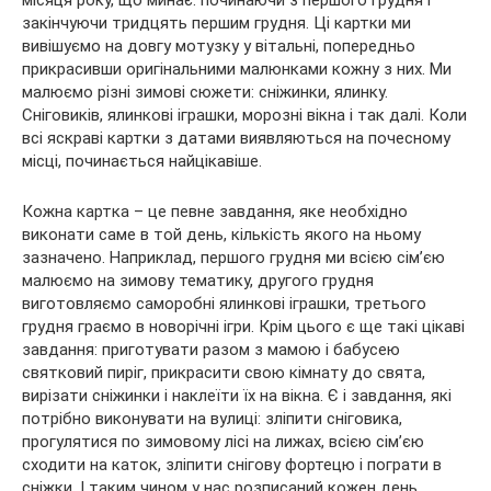
закінчуючи тридцять першим грудня. Ці картки ми
вивішуємо на довгу мотузку у вітальні, попередньо
прикрасивши оригінальними малюнками кожну з них. Ми
малюємо різні зимові сюжети: сніжинки, ялинку.
Сніговиків, ялинкові іграшки, морозні вікна і так далі. Коли
всі яскраві картки з датами виявляються на почесному
місці, починається найцікавіше.
Кожна картка – це певне завдання, яке необхідно
виконати саме в той день, кількість якого на ньому
зазначено. Наприклад, першого грудня ми всією сім’єю
малюємо на зимову тематику, другого грудня
виготовляємо саморобні ялинкові іграшки, третього
грудня граємо в новорічні ігри. Крім цього є ще такі цікаві
завдання: приготувати разом з мамою і бабусею
святковий пиріг, прикрасити свою кімнату до свята,
вирізати сніжинки і наклеїти їх на вікна. Є і завдання, які
потрібно виконувати на вулиці: зліпити сніговика,
прогулятися по зимовому лісі на лижах, всією сім’єю
сходити на каток, зліпити снігову фортецю і пограти в
сніжки. І таким чином у нас розписаний кожен день