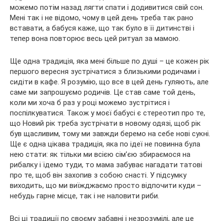
можемо потім назад лягти спати і додивитися свій сон.
Мені так і не відомо, чому в цей день треба так рано
вставати, а бабуся каже, що так було в її дитинстві і
тепер вона повторює весь цей ритуал за мамою.
Ще одна традиція, яка мені більше по душі – це кожен рік
першого вересня зустрічатися з близькими родичами і
сидіти в кафе. Я розумію, що все в цей день гуляють, але
саме ми запрошуємо родичів. Це став саме той день,
коли ми хоча б раз у році можемо зустрітися і
поспілкуватися. Також у моєї бабусі є стереотип про те,
що Новий рік треба зустрічати в новому одязі, щоб рік
був щасливим, тому ми завжди беремо на себе нові сукні.
Ще є одна цікава традиція, яка по ідеї не повинна була
нею стати: як тільки ми всією сім’єю збираємося на
рибалку і їдемо туди, то мама забуває нагадати татові
про те, щоб він захопив з собою снасті. У підсумку
виходить, що ми виїжджаємо просто відпочити куди –
небудь гарне місце, так і не наловити риби.
Всі ці традиції по своєму забавні і незрозумілі, але це