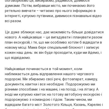
обговорюємо це, вибираємо, радимося, ділимося
думками. Потім, вибравши місто, ми починаємо його
ретельно вивчати – читаємо про нього інформацію в
інтернеті, купуємо путівники, дивимося пізнавальні відео
всі разом.
Це дуже зближує нас, дає можливість більше довідатися
нового. А найцікавіше – це вигадувати і планувати разом
план екскурсій, і те, що ми особливо хотіли б відвідати в
новому місці. Мама бере спеціальний блокнот і записує
кожен наш день: як він буде проходити, куди ми йдемо, і
що відвідаємо.
Найцікавіше починається в той момент, коли
наближається день відправлення нашого чергового
подорожі. Ми збираємо свої речі, фотоапарат, камеру,
документи, квитки і все необхідне. Подорожуємо ми
різними способами: і на машині, і на поїзді, і на літаку. А
іноді ми купуємо квиток на готову автобусну екскурсію і
подорожуємо з командою і гідом. Таким чином, ми
відвідали багато міст Золотого Кільця, Казань, Карелію і