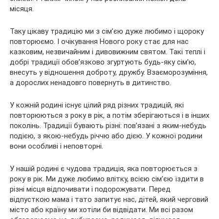
місяця.
Таку цікаву традицію ми з сім’єю дуже любимо і щороку
повторюємо. І очікування Нового року стає для нас
казковим, незвичайним і дивовижним святом. Такі теплі і
добрі традиції обов’язково згуртують будь-яку сім’ю,
внесуть у відношення доброту, дружбу. Взаєморозуміння,
а дорослих ненадовго повернуть в дитинство.
У кожній родині існує цілий ряд різних традицій, які
повторюються з року в рік, а потім зберігаються і в інших
поколінь. Традиції бувають різні: пов’язані з яким-небудь
подією, з якою-небудь річчю або дією. У кожної родини
вони особливі і неповторні.
У нашій родині є чудова традиція, яка повторюється з
року в рік. Ми дуже любимо влітку, всією сім’єю їздити в
різні місця відпочивати і подорожувати. Перед
відпусткою мама і тато запитує нас, дітей, який черговий
місто або країну ми хотіли би відвідати. Ми всі разом