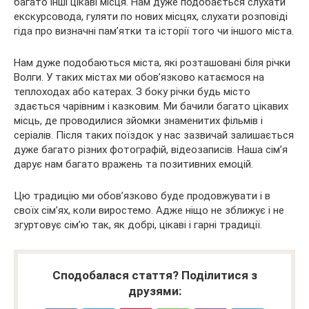
багато інші цікаві місця. Нам дуже подобається слухати
екскурсовода, гуляти по нових місцях, слухати розповіді
гіда про визначні пам’ятки та історії того чи іншого міста.
Нам дуже подобаються міста, які розташовані біля річки
Волги. У таких містах ми обов’язково катаємося на
теплоходах або катерах. З боку річки будь місто
здається чарівним і казковим. Ми бачили багато цікавих
місць, де проводилися зйомки знаменитих фільмів і
серіалів. Після таких поїздок у нас зазвичай залишається
дуже багато різних фотографій, відеозаписів. Наша сім’я
дарує нам багато вражень та позитивних емоцій.
Цю традицію ми обов’язково буде продовжувати і в
своїх сім’ях, коли виростемо. Адже ніщо не зближує і не
згуртовує сім’ю так, як добрі, цікаві і гарні традиції.
Сподобалася стаття? Поділитися з
друзями: