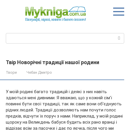
Перейти
до
вмісту
Пошук:
Твір Новорічні традиції нашої родини
Твори
Чебан Дмитро
У моїй родині багато традицій і деякі з них навіть
здаються мені дивними. Я вважаю, що у кожній сім’ї
повинні бути свої традиції, так як саме вони об’єднують
рідних людей. Традиції дозволяють нам почути голос
предків, відчути їх поруч з нами. Наприклад, у моїй родині
щороку на
Великдень бабуся будить всіх рано вранці і
відрізає всім за пасочке і дає по яєчка, після чого ми