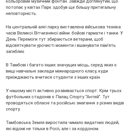
кольоровий музичний фонтан. Завжди доглянутий, що
потопає у квітах Парк здобув ще більшу притягальну
неповторність.
На центральній алеї парку виставлена військова техніка
часів Великої Вітчизняної війни: бойові гармати і танки. У
День Перемоги тут збираються ветерани, щоб
відсвяткувати урочисті моменти і вшанувати пам’ять
загиблих.
В Тамбові і багато інших значущих місць, серед яких є
вищі навчальні заклади міжнародного класу, куди
приїжджають вчитися студенти з інших країн.
У нашому місті активно розвивається спорт. Крім трьох
футбольних стадіонів є Палац Спорту “Антей”. Тут
проводяться обласні та російські змагання з різних видів
спорту.
Тамбовська Земля виростила чимало видатних людей,
які відомі не тільки в Росії, але і за кордоном.