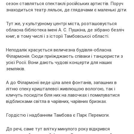
сезон ставляться спектаклі російських артистів. Поруч
знаходиться театр ляльок, де глядачами є маленькі діти.
Тут же, у культурному центрі міста, розташовується
обласна бібліотека імені А. С. Пушкіна, де зібрано безліч
книг, в тому числі і з історії Тамбовської області.
Неподалік красується величезна будівля-обласна
Філармонія. Сюди приїжджають співаки і танцюристи з
усієї Росії. Вони дають чудові концерти для наших
земляків.
А до Філармонії веде ціла алея фонтанів, запашних в
літню спеку кришталевої живлющою вологою, так і
кличуть посидіти біля них на лавочках і помилуватися
відблисками світла в чарівних, чарівних бризках.
Гордістю і надбанням Тамбова є Парк Перемоги.
До речі, саме тут влітку минулого року відкрився