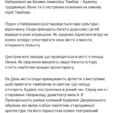
Набережної ми бачимо символіку Тамбов – бджілку
трудівницю. Вона та її сестрички позначені на самому
гербі Тамбова.
Поруч з Набережної розташовується парк культури і
відпочинку. Сюди приходять багато дорослих і дітей
відвідати різні атракціони. Як здорово піднятися вгору на
колесі огляду і спостерігати своє місто з висоти
пташиного польоту.
Центром всіх заходів, що проводяться в місті, є площа
Леніна. Як свідчення минулого, нашої багатої історії,
стоїть пам’ятник вождю пролетаріату.
На День міста сюди приїжджають артисти з виступами,
щоб привітати тамбовчан зі святом. Цю площу
оточують будівлі, построечные в різний час. Серед них є і
старовинні. Наприклад, драмтеатр імені А. В
Луначарського, раніше колишній будівлею Дворянського
зібрання, він являє собою пам’ятник стародавньої
архітектури. На його підмостках кожен театральний