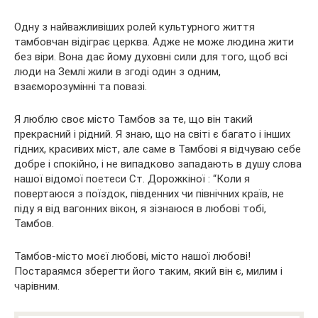
Одну з найважливіших ролей культурного життя
тамбовчан відіграє церква. Адже не може людина жити
без віри. Вона дає йому духовні сили для того, щоб всі
люди на Землі жили в згоді один з одним,
взаєморозумінні та повазі.
Я люблю своє місто Тамбов за те, що він такий
прекрасний і рідний. Я знаю, що на світі є багато і інших
гідних, красивих міст, але саме в Тамбові я відчуваю себе
добре і спокійно, і не випадково западають в душу слова
нашої відомої поетеси Ст. Дорожкіної : “Коли я
повертаюся з поїздок, південних чи північних країв, не
піду я від вагонних вікон, я зізнаюся в любові тобі,
Тамбов.
Тамбов-місто моєї любові, місто нашої любові!
Постараямся зберегти його таким, який він є, милим і
чарівним.