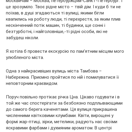
москвичам – Москва, петербуржцям-Санкт-Петербург. І
це зрозуміло. Твоє рідне місто – твій дім. І куди б ти не
поїхав, в
душі згадаються ті вулиці, якими бігли
квапились на роботу люди, ті перехрестя, за яким плив
нескінченний потік машин, ті будинки, ще сонні і
безтурботні, і найголовніше,-ті рідні особи, які не
забудеш ніколи.
Я хотіла б провести екскурсію по пам’ятним місцям мого
улюбленого міста.
Одна з найкрасивіших вулиць міста Тамбова –
Набережна. Приємно пройтися по ній і помилуватися її
неповторним краєвидом.
Поруч повільно протікає річка Цна. Цікаво годувати і в
той же час спостерігати за безбоязно подплывающими
до самого берега каченятами. Ця вулиця прикрашена
численними квітковими клумбами. Квіти, вирощені у
формі жар-птиці, зірки, метелики, радують нас своїми
яскравими фарбами і духмяним ароматом. В центрі