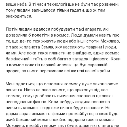
вище неба. В ті часи технології ще не були так розвинені,
тому людям залишалося тільки гадати, що ж там
знаходиться.
Потім людям вдалося побудувати такі апарати, які
дозволили б полетіти в космос. Люди думали навіть про
те, що де-то теж живуть люди або інші істоти. Можливо,
є така ж планета Земля, яку населяють тварини і люди,
як ми. Але поки такої планети не знайдено, адже космос
безкінечний і таїть в собі багато загадок і цікавого. Коли
в космос полетів перший чоловік, це був справжній
прорив, за нього переживали всі жителі нашої країни.
Мені здається, що освоєння космосу дуже захоплююче
заняття. Ніхто не знає всього, що приховує від нас
космос, тому ця область вивчення сповнена цікавих і
несподіваних фактів. Коли-небудь людина повністю
вивчить космос, і тоді вже нічого буде пізнавати. Не
дарма зараз знімають фільми про майбутнє, в яких будь-
який бажаючий може спокійно відправитися в космос.
Можливо, в майбутньому так і буде, адже ніхто цього не