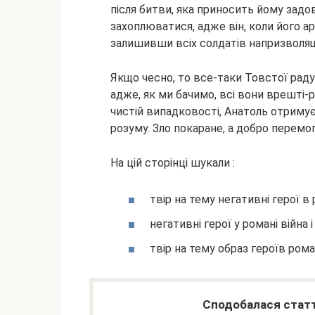
після битви, яка приносить йому зад
захоплюватися, адже він, коли його ар
залишивши всіх солдатів напризволя
Якщо чесно, то все-таки Товстої раду
адже, як ми бачимо, всі вони врешті-
чистій випадковості, Анатоль отримує
розуму. Зло покаране, а добро перемог
На цій сторінці шукали :
твір на тему негативні герої в 
негативні герої у романі війна 
твір на тему образ героїв рома
Сподобалася статт