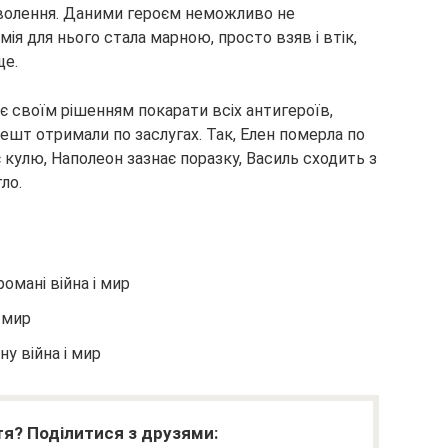
оволення. Даними героєм неможливо не
мія для нього стала марною, просто взяв і втік,
ще.
є своїм рішенням покарати всіх антигероїв,
решт отримали по заслугах. Так, Елен померла по
 кулю, Наполеон зазнає поразку, Василь сходить з
ло.
романі війна і мир
і мир
ну війна і мир
я? Поділитися з друзями: