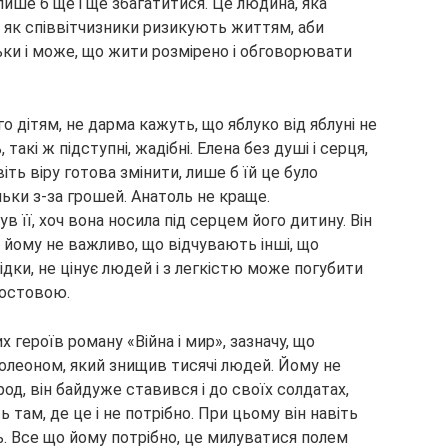
, лише б ще і ще збагатитися. Це людина, яка
с як співвітчизники ризикують життям, аби
ьки і може, що жити розмірено і обговорювати
ого дітям, не дарма кажуть, що яблуко від яблуні не
, такі ж підступні, жадібні. Елена без душі і серця,
іть віру готова змінити, лише б їй це було
ільки з-за грошей. Анатоль не краще.
в її, хоч вона носила під серцем його дитину. Він
 йому не важливо, що відчувають інші, що
ідки, не цінує людей і з легкістю може погубити
Ростовою.
 героїв роману «Війна і мир», зазначу, що
полеоном, який знищив тисячі людей. Йому не
род, він байдуже ставився і до своїх солдатах,
там, де це і не потрібно. При цьому він навіть
ть. Все що йому потрібно, це милуватися полем