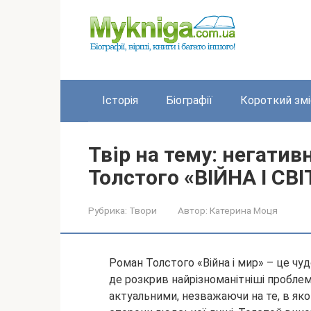
Перейти
до
вмісту
Історія
Біографії
Короткий змі
Твір на тему: негативн
Толстого «ВІЙНА І СВІ
Рубрика:
Твори
Автор:
Катерина Моця
Роман Толстого «Війна і мир» – це чуд
де розкрив найрізноманітніші пробле
актуальними, незважаючи на те, в яко