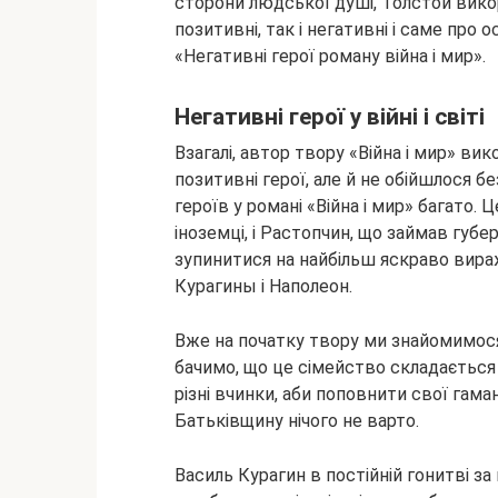
сторони людської душі, Толстой
вико
позитивні, так і негативні і саме про
«Негативні герої роману війна і мир».
Негативні герої у війні і світі
Взагалі, автор твору «Війна і мир» ви
позитивні герої, але й не обійшлося без
героїв у романі «Війна і мир» багато. Ц
іноземці, і Растопчин, що займав губе
зупинитися на найбільш яскраво вира
Курагины і Наполеон.
Вже на початку твору ми знайомимося 
бачимо, що це сімейство складається з
різні вчинки, аби поповнити свої гама
Батьківщину нічого не варто.
Василь Курагин в постійній гонитві за