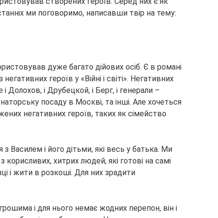
ристовував створених героїв. Серед них є як
 останніх ми поговоримо, написавши твір на тему:
користовував дуже багато дійових осіб. Є в романі
 негативних героїв у «Війні і світі». Негативних
е і Долохов, і Друбецкой, і Берг, і генерали –
рнаторську посаду в Москві, та інші. Але хочеться
жених негативних героїв, таких як сімейство
з Василем і його дітьми, які весь у батька. Ми
 корисливих, хитрих людей, які готові на самі
нці і жити в розкоші. Для них зрадити
 грошима і для нього немає жодних перепон, він і