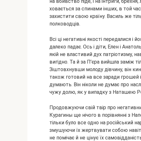
на вбивство піде, і на інтриги, брехня
ховається за спинами інших, в той ча
захистити свою країну. Василь же тіл
полководців.
Всі ці негативні якості передалися і й
далеко падає. Ось і діти, Елен і Анатоль
якій не властивий дух патріотизму, нав
вигідно. Та й за П’єра вийшла заміж т
Зіштовхнувши молоду дівчину, він кину
також готовий на все заради грошей і
думають. Він ніколи не думає про насл
чужу долю, як у випадку з Наташею 
Продовжуючи свій твір про негативних
Курагины ще нічого в порівнянні з На
тільки було все одно на російський на
змушуючи їх жертвувати собою навіть 
не помічає й не цінує їх самовідданіс