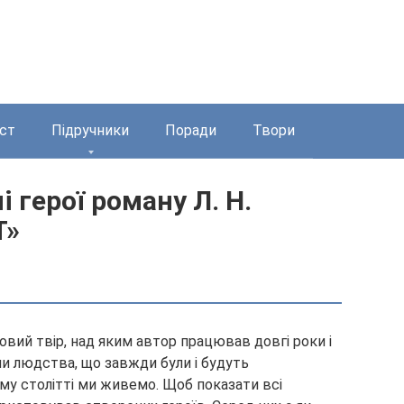
ст
Підручники
Поради
Твори
і герої роману Л. Н.
Т»
овий твір, над яким автор працював довгі роки і
ми людства, що завжди були і будуть
му столітті ми живемо. Щоб показати всі