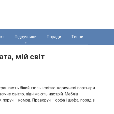
ст
Підручники
Поради
Твори
ата, мій світ
икрашають білий тюль і світло-коричневі портьєри.
чне світло, піднімають настрій. Меблів
у, поруч – комод. Праворуч – софа і шафа, поряд з