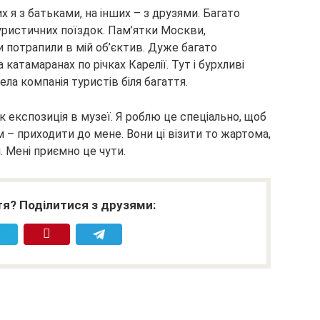
х я з батьками, на інших – з друзями. Багато
ристичних поїздок. Пам’ятки Москви,
и потрапили в мій об’єктив. Дуже багато
атамаранах по річках Карелії. Тут і бурхливі
весела компанія туристів біля багаття.
к експозиція в музеї. Я роблю це спеціально, щоб
м – приходити до мене. Вони ці візити то жартома,
 Мені приємно це чути.
я? Поділитися з друзями: