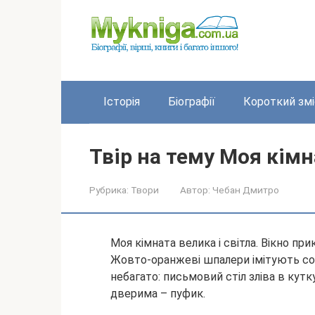
Перейти
до
вмісту
Історія
Біографії
Короткий змі
Твір на тему Моя кімн
Рубрика:
Твори
Автор:
Чебан Дмитро
Моя кімната велика і світла. Вікно пр
Жовто-оранжеві шпалери імітують соня
небагато: письмовий стіл зліва в кутк
дверима – пуфик.