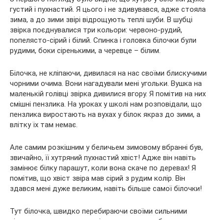
густий і пухнастий. Я цього і не здивувався, адже стояла
зима, а до зими звірі відрощують теплі шуби. В шубці
звірка поєднувалися три кольори: червоно-рудий,
попелясто-сірий і білий. Спинка і головка білочки були
рудими, боки сіренькими, а черевце – білим.
Білочка, не кліпаючи, дивилася на нас своїми блискучими
чорними очима. Вони нагадували мені угольки. Вушка на
маленькій голівці звірка дивилися вгору. Я помітив на них
смішні пензлика. На уроках у школі нам розповідали, що
пензлика виростають на вухах у білок якраз до зими, а
влітку їх там немає.
Але самим розкішним у беличьем зимовому вбранні був,
звичайно, її хутряний пухнастий хвіст! Адже він навіть
замінює білку парашут, коли вона скаче по деревах! Я
помітив, що хвіст звіра мав сірий з рудим колір. Він
здався мені дуже великим, навіть більше самої білочки!
Тут білочка, швидко перебираючи своїми сильними