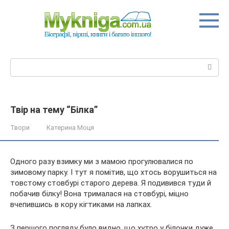
Перейти
до
вмісту
Пошук:
Твір на тему “Білка”
Твори
Катерина Моця
Одного разу взимку ми з мамою прогулювалися по
зимовому парку. І тут я помітив, що хтось ворушиться на
товстому стовбурі старого дерева. Я подивився туди й
побачив білку! Вона трималася на стовбурі, міцно
вчепившись в кору кігтиками на лапках.
З першого погляду було видно,
що хутро у білочки дуже