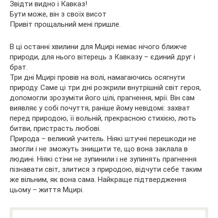
Звідти видно і Кавказ!
Бути може, він з своїх висот
Привіт прощальний мені пришле.
В ці останні хвилини для Мцирі немає нічого ближче
природи, для нього вітерець з Кавказу – єдиний друг і
брат.
Три дні Мцирі провів на волі, намагаючись осягнути
природу. Саме ці три дні розкрили внутрішній світ героя,
допомогли зрозуміти його цілі, прагнення, мрії. Він сам
виявляє у собі почуття, раніше йому невідомі: захват
перед природою, її вольній, прекрасною стихією, лють
битви, пристрасть любові.
Природа – великий учитель. Ніякі штучні перешкоди не
змогли і не зможуть знищити те, що вона заклала в
людині. Ніякі стіни не зупинили і не зупинять прагнення
пізнавати світ, злитися з природою, відчути себе таким
же вільним, як вона сама. Найкраще підтвердження
цьому – життя Мцирі.