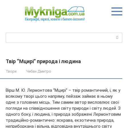
Перейти
до
вмісту
Пошук:
Твір “Мцирі” природа і людина
Твори
Чебан Дмитро
Вірш М. Ю. Лермонтова “Мцирі” – твір романтичний, і, як у
всякому творі цього напряму, пейзаж займає в ньому
одне з головних місць. Тим самим автор висловлює свої
погляди на співвідношення світу природи і світу людей. З
одного боку, і людина, і природа зображені Лермонтовим
традиційно-романтично: яскрава, екзотична природа,
неприборкана і вільна, відповідна внутрішнього світу