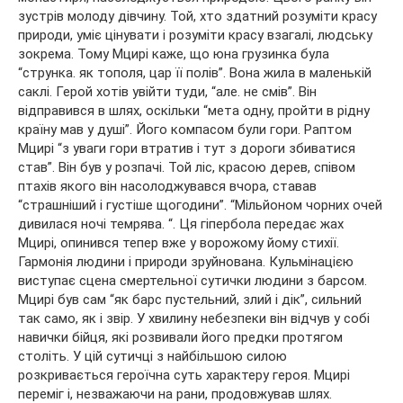
зустрів молоду дівчину. Той, хто здатний розуміти красу
природи, уміє цінувати і розуміти красу взагалі, людську
зокрема. Тому Мцирі каже, що юна грузинка була
“струнка. як тополя, цар її полів”. Вона жила в маленькій
саклі. Герой хотів увійти туди, “але. не смів”. Він
відправився в шлях, оскільки “мета одну, пройти в рідну
країну мав у душі”. Його компасом були гори. Раптом
Мцирі “з уваги гори втратив і тут з дороги збиватися
став”. Він був у розпачі. Той ліс, красою дерев, співом
птахів якого він насолоджувався вчора, ставав
“страшніший і густіше щогодини”. “Мільйоном чорних очей
дивилася ночі темрява. “. Ця гіпербола передає жах
Мцирі, опинився тепер вже у ворожому йому стихії.
Гармонія людини і природи зруйнована. Кульмінацією
виступає сцена смертельної сутички людини з барсом.
Мцирі був сам “як барс пустельний, злий і дік”, сильний
так само, як і звір. У хвилину небезпеки він відчув у собі
навички бійця, які розвивали його предки протягом
століть. У цій сутичці з найбільшою силою
розкривається героїчна суть характеру героя. Мцирі
переміг і, незважаючи на рани, продовжував шлях.