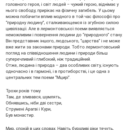
головного героя, і світ людей – чужий герою, віднімає у
нього свободу, прирікає на фізичну загибель. У цьому
можна побачити вплив модного в той час філософії про
“природну людину”, сталкивающемся із згубною силою
цивілізації. Але в лермонтовської поеми виявляється
неможливим і повернення людини до “природного” стану.
Він представник іншого, людського, “царства” і не може
вже жити за законами природи. Тобто лермонтовський
погляд на співвідношення людини і природи більш
суперечливий і глибокий, ніж традиційний.
Отже, людина і природа – два особливих світу, існують
одночасно і в гармонії, і в протиборстві, і це одна з
центральних тем поеми “Мцирі”.
Трохи років тому
Там, де зливався, шумлять,
Обнявшись, ніби дві сестри,
Струмені Арагві і Кури,
Був монастир.
Мир, спокій в цих словах. Навіть бурхливі ріки течуть,