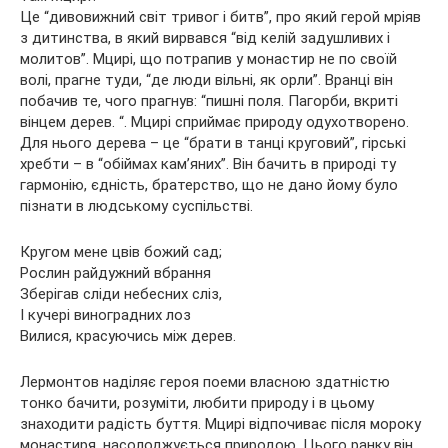
Це “дивовижний світ тривог і битв”, про який герой мріяв
з дитинства, в який вирвався “від келій задушливих і
молитов”. Мцирі, що потрапив у монастир не по своїй
волі, прагне туди, “де люди вільні, як орли”. Вранці він
побачив те, чого прагнув: “пишні поля. Пагорби, вкриті
вінцем дерев. “. Мцирі сприймає природу одухотворено.
Для нього дерева – це “брати в танці круговий”, гірські
хребти – в “обіймах кам’яних”. Він бачить в природі ту
гармонію, єдність, братерство, що не дано йому було
пізнати в людському суспільстві.
Кругом мене цвів божий сад;
Рослин райдужний вбрання
Зберігав сліди небесних сліз,
І кучері виноградних лоз
Вилися, красуючись між дерев.
Лермонтов наділяє героя поеми власною здатністю
тонко бачити, розуміти, любити природу і в цьому
знаходити радість буття. Мцирі відпочиває після мороку
монастиря, насолоджується природою. Цього ранку він