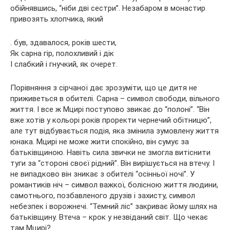
обійнявшись, “ніби дві сестри”. Незабаром в монастир
привозять хлопчика, який
. був, здавалося, років шести,
Як сарна гір, полохливий і дік
І слабкий і гнучкий, як очерет.
Порівняння з сірчаної дає зрозуміти, що це дитя не
приживеться в обителі. Сарна – символ свободи, вільного
життя. І все ж Мцирі поступово звикає до “полоні”. “Він
вже хотів у кольорі років проректи чернечий обітницю”,
але тут відбувається подія, яка змінила зумовлену життя
юнака. Мцирі не може жити спокійно, він сумує за
батьківщиною. Навіть сила звички не змогла витіснити
туги за “стороні своєї рідний”. Він вирішується на втечу. І
не випадково він зникає з обителі “осінньої ночі”. У
романтиків ніч – символ важкої, болісною життя людини,
самотнього, позбавленого друзів і захисту, символ
небезпек і ворожнечі. “Темний ліс” закриває йому шлях на
батьківщину. Втеча – крок у незвіданий світ. Що чекає
там Мцирі?