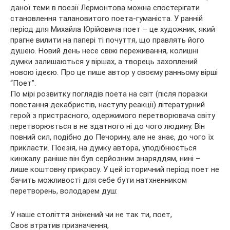
даної теми в поезії Лермонтова можна спостерігати
становлення талановитого поета-гуманіста. У ранній
період для Михайла Юрійовича поет – це художник, який
прагне вилити на папері ті почуття, що правлять його
душею. Новий день несе свіжі переживання, колишні
думки залишаються у віршах, а творець захоплений
новою ідеєю. Про це пише автор у своєму ранньому вірші
“Поет”.
По мірі розвитку поглядів поета на світ (після поразки
повстання декабристів, наступу реакції) літературний
герой з пристрасного, одержимого перетворювача світу
перетворюється в не здатного ні до чого людину. Він
повний сил, подібно до Печорину, але не знає, до чого їх
прикласти. Поезія, на думку автора, уподібнюється
кинжалу: раніше він був серйозним знаряддям, нині –
лише коштовну прикрасу. У цей історичний період поет не
бачить можливості для себе бути натхненником
перетворень, володарем душ:
У наше століття зніжений чи не так ти, поет,
Своє втратив призначення,