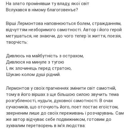
На злато промінявши ту владу, якої світ
Вслухався в німому благоговенъе?
Вірші Лермонтова наповнюються болем, стражданням,
відчуттям незборимого самотності. Автор і його герой
метушаться, не знаючи, до чого тепер їх життя, поезія,
творчість:
Дивлюсь на майбутність з острахом,
Дивлюся на минуле з тугою
І, як злочинець перед стратою,
Шукаю колом душі рідний.
Лермонтов у своїх прагненнях змінити світ самотній,
тому в його віршах з ще більшою силою звучить тема
розгубленості, нудьги, духовної самотності. В очах
сучасників, що оточують його, поет постає егоїстом,
зверненим лише до своїх переживань і розчарувань. Сам
же автор відчуває себе подвижником, готовим до
зухвалим перетворень в ім’я людства: