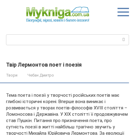
Перейти
до
вмісту
Пошук:
Твір Лермонтов поет і поезія
Твори
Чебан Дмитро
Тема поета і поезії у творчості російських поетів має
глибокі історичні корені. Вперше вона виникає і
розвивається у творах поетів-філософів XVIII століття –
Ломоносова і Державіна. У XIX столітті її продовжувачем
став Пушкін. Питання про призначення поета, про
сутність
поезії в житті найбільш трагічно звучить у
творчості Михайла Юрійовича Лермонтова. За еволюції