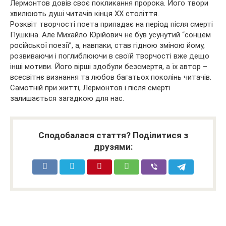
Лермонтов довів своє покликання пророка. Його твори
хвилюють душі читачів кінця XX століття.
Розквіт творчості поета припадає на період після смерті
Пушкіна. Але Михайло Юрійович не був усунутий “сонцем
російської поезії”, а, навпаки, став гідною зміною йому,
розвиваючи і поглиблюючи в своїй творчості вже дещо
інші мотиви. Його вірші здобули безсмертя, а їх автор –
всесвітнє визнання та любов багатьох поколінь читачів.
Самотній при житті, Лермонтов і після смерті
залишається загадкою для нас.
Сподобалася стаття? Поділитися з
друзями: