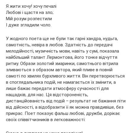
Я жити хочу! хочу печалі
Любові і щастя на зло;
Мій розум розпестили
І дуже згладили чоло.
У жодного поета ще не були так гарні хандра, нудьга,
самотність, невіра в любов. Здатність до передачі
мелодійності, музичність мови, навіть у сумі, показала
найбільший талант Лермонтова, його тонке відчуття
ритму. Образи золотий хмаринки, самотнього вітрила
зливаються з образом автора, який пливе в повній
самоті по хвилях бурхливого життя. Він перетворюється
в споглядальника подій, не намагається їх змінити, а
лише бажає передати атмосферу сучасності для
нащадків, для нас. Ця відстороненість,
дистанційованість від подій – результат не бажання піти
від дійсності, а відобразити її як можна правдивіше, без
прикрас. Поет показує фальш любові, дружби, дорікає
своїх співвітчизників в легковажності: