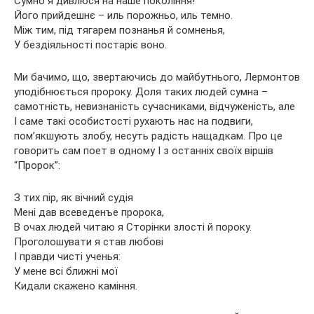
Сумно я дивлюся на наше покоління!
Його прийдешнє – иль порожньо, иль темно.
Між тим, під тягарем познанья й сомненья,
У бездіяльності постаріє воно.
Ми бачимо, що, звертаючись до майбутнього, Лермонтов
уподібнюється пророку. Доля таких людей сумна –
самотність, невизнаність сучасниками, відчуженість, але
I саме такі особистості рухають нас на подвиги,
пом’якшують злобу, несуть радість нащадкам. Про це
говорить сам поет в одному I з останніх своїх віршів
“Пророк”:
З тих пір, як вічний судія
Мені дав всеведенъе пророка,
В очах людей читаю я Сторінки злості й пороку.
Проголошувати я став любові
І правди чисті ученья:
У мене всі ближні мої
Кидали скажено каміння.