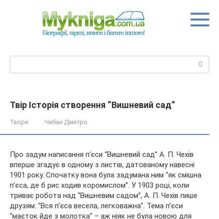
Перейти
до
вмісту
Пошук:
Твір Історія створення “Вишневий сад”
Твори
Чебан Дмитро
Про задум написання п’єси “Вишневий сад” А. П. Чехів
вперше згадує в одному з листів, датованому навесні
1901 року. Спочатку вона була задумана ним “як смішна
п’єса, де б рис ходив коромислом”. У 1903 році, коли
триває робота над “Вишневим садом”, А. П. Чехів пише
друзям: “Вся п’єса
весела, легковажна”. Тема п’єси
“маєток йде з молотка” – аж ніяк не була новою для