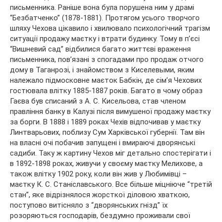
письменника. Раніше вона була порушена ним у драмі
“Безбатченко” (1878-1881). Протягом усього творчого
шляху Чехова цікавило і хвилювало психологічний трагізм
ситуації продажу маєтку і втрати будинку. Тому в п’єсі
“Вишневий сад” відбилися багато життєві враження
письменника, пов’язані з спогадами про продаж отчого
дому в Таганрозі, і знайомством з Киселевыми, яким
належало підмосковне маєток Бабкін, де сім’я Чехових
гостювала влітку 1885-1887 років. Багато в чому образ
Гаєва був списаний з А. С. Кисельова, став членом
правління банку в Калузі після вимушеної продажу маєтку
за борги. В 1888 і 1889 роках Чехів відпочивав у маєтку
Линтварьових, поблизу Сум Харківської губернії. Там він
на власні очі побачив запущені і вмираючі дворянські
садиби. Таку ж картину Чехов міг детально спостерігати і
в 1892-1898 роках, живучи у своєму маєтку Мелихове, а
також влітку 1902 року, коли він жив у Любимівці –
маєтку К. С. Станіславського. Все більше міцніюче “третій
стан”, яке відрізнялося жорсткої діловою хваткою,
поступово витісняло з “дворянських гнізд” їх
розоряються господарів, бездумно проживали свої