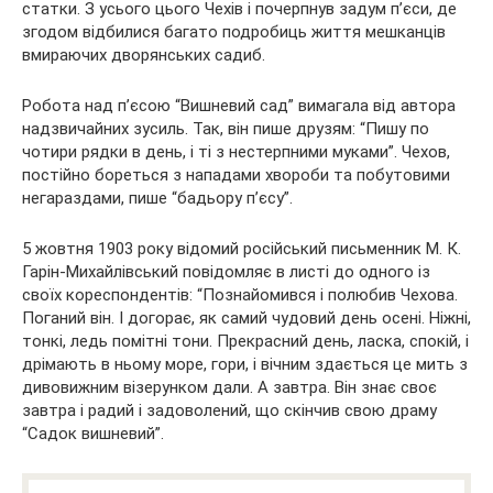
статки. З усього цього Чехів і почерпнув задум п’єси, де
згодом відбилися багато подробиць життя мешканців
вмираючих дворянських садиб.
Робота над п’єсою “Вишневий сад” вимагала від автора
надзвичайних зусиль. Так, він пише друзям: “Пишу по
чотири рядки в день, і ті з нестерпними муками”. Чехов,
постійно бореться з нападами хвороби та побутовими
негараздами, пише “бадьору п’єсу”.
5 жовтня 1903 року відомий російський письменник М. К.
Гарін-Михайлівський повідомляє в листі до одного із
своїх кореспондентів: “Познайомився і полюбив Чехова.
Поганий він. І догорає, як самий чудовий день осені. Ніжні,
тонкі, ледь помітні тони. Прекрасний день, ласка, спокій, і
дрімають в ньому море, гори, і вічним здається це мить з
дивовижним візерунком дали. А завтра. Він знає своє
завтра і радий і задоволений, що скінчив свою драму
“Садок вишневий”.