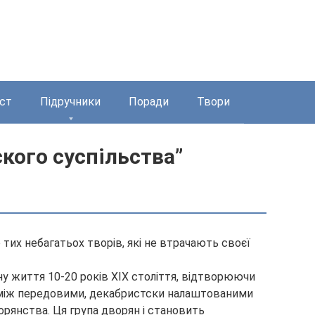
ст
Підручники
Поради
Твори
ского суспільства”
 тих небагатьох творів, які не втрачають своєї
ну життя 10-20 років XIX століття, відтворюючи
я між передовими, декабристски налаштованими
рянства. Ця група дворян і становить