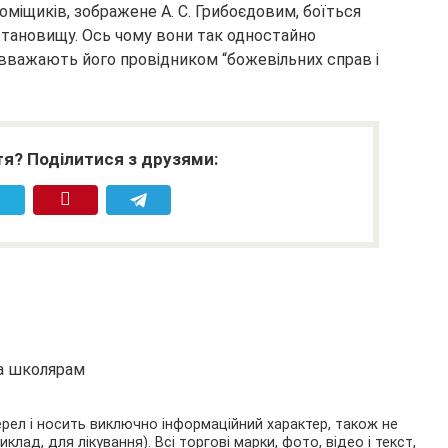
міщиків, зображене А. С. Грибоєдовим, боїться
 становищу. Ось чому вони так одностайно
 вважають його провідником “божевільних справ і
я? Поділитися з друзями:
та школярам
ерел і носить виключно інформаційний характер, також не
ад, для лікування). Всі торгові марки, фото, відео і текст,