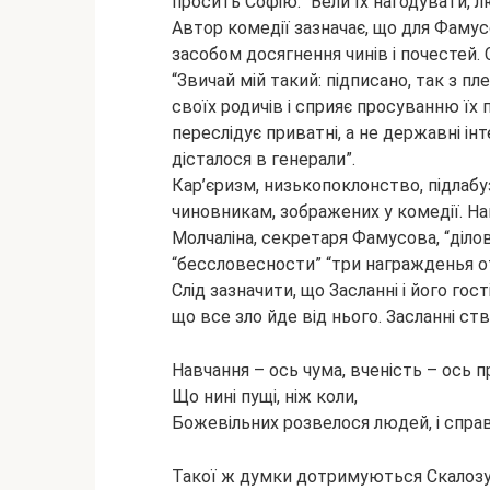
просить Софію: “Вели їх нагодувати, лю
Автор комедії зазначає, що для Фамус
засобом досягнення чинів і почестей. 
“Звичай мій такий: підписано, так з пл
своїх родичів і сприяє просуванню їх
переслідує приватні, а не державні інт
дісталося в генерали”.
Кар’єризм, низькопоклонство, підлабу
чиновникам, зображених у комедії. Н
Молчаліна, секретаря Фамусова, “діло
“бессловесности” “три награжденья о
Слід зазначити, що Засланні і його го
що все зло йде від нього. Засланні ст
Навчання – ось чума, вченість – ось п
Що нині пущі, ніж коли,
Божевільних розвелося людей, і справ,
Такої ж думки дотримуються Скалозуб