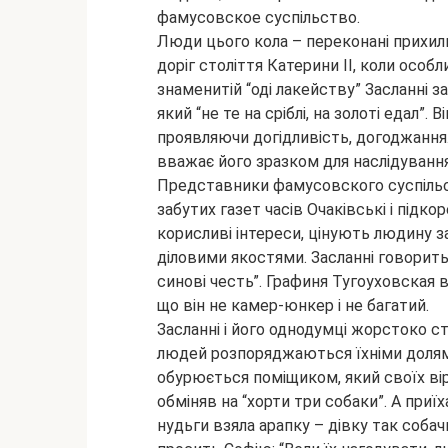
фамусовское суспільство.
Люди цього кола – переконані прихил
доріг століття Катерини II, коли особ
знаменитій “оді лакейству” Засланн
який “не те на сріблі, на золоті едал”.
проявляючи догідливість, догоджання.
вважає його зразком для наслідування
Представники фамусовского суспільс
забутих газет часів Очаківські і підк
корисливі інтереси, цінують людину за 
діловими якостями. Засланні говорить:
синові честь”. Графиня Тугоуховская в
що він не камер-юнкер і не багатий.
Засланні і його однодумці жорстоко ст
людей розпоряджаються їхніми долями
обурюється поміщиком, який своїх вірни
обміняв на “хорти три собаки”. А приї
нудьги взяла арапку – дівку так собачк