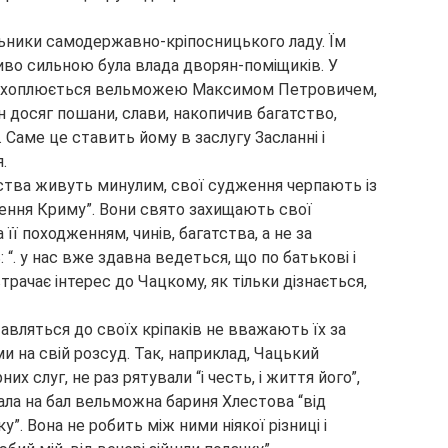
ьники самодержавно-кріпосницького ладу. Їм
ливо сильною була влада дворян-поміщиків. У
і захоплюється вельможею Максимом Петровичем,
 Він досяг пошани, слави, накопичив багатство,
 Саме це ставить йому в заслугу Засланні і
.
тва живуть минулим, свої судження черпають із
орення Криму”. Вони свято захищають свої
її походженням, чинів, багатства, а не за
 “. у нас вже здавна ведеться, що по батькові і
трачає інтерес до Чацкому, як тільки дізнається,
авляться до своїх кріпаків не вважають їх за
 на свій розсуд. Так, наприклад, Чацький
х слуг, не раз рятували “і честь, і життя його”,
хала на бал вельможна бариня Хлестова “від
у”. Вона не робить між ними ніякої різниці і