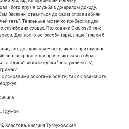
бий мій, від вечері зійшли подачку”.
ова і його друзів служба є джерелом доходу,
Сам Засланні ставиться до своєї справи абияк:
ечей геть”. Тепленьке містечко приберігає для
 по службових сходах. Полковник Скалозуб теж
ереси. Для нього всі засоби гарні, лише “тільки б
зництво, догоджання – всі ці якості притаманні
айбільш яскраво вони проявляються в образі
вої людини”, який завдяки “послужливість”,
тримав”.
сті є яскравими ворогами освіти, так як вважають,
верджує:
ричина.
 і думок.
, Хлестова, княгиня Тугоуховская.