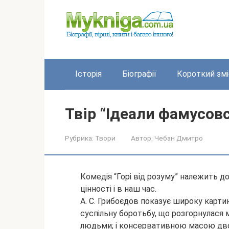
Перейти
до
вмісту
Історія
Біографії
Короткий змі
Твір “Ідеали фамусов
Рубрика:
Твори
Автор:
Чебан Дмитро
Комедія “Горі від розуму” належить до
цінності і в наш час.
А. С. Грибоєдов показує широку карти
суспільну боротьбу, що розгорнулас
людьми;
і консервативною масою дво