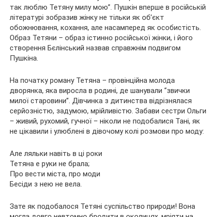
так люблю Тетяну милу мою”. Пушкін вперше в російській
літературі зобразив жінку не тільки як об’єкт
обожнювання, кохання, але насамперед як особистість.
Образ Тетяни – образ істинно російської жінки, і його
створення Бєлінський назвав справжнім подвигом
Пушкіна.
На початку роману Тетяна – провінційна молода
дворянка, яка виросла в родині, де шанували “звички
милої старовини”. Дівчинка з дитинства відрізнялася
серйозністю, задумою, мрійливістю. Забави сестри Ольги
– живий, рухомий, гучної – ніколи не подобалися Тані, як
не цікавили і улюблені в дівочому колі розмови про моду:
Але ляльки навіть в ці роки
Тетяна е руки не брала;
Про вести міста, про моди
Бесіди з нею не вела.
Зате як подобалося Тетяні суспільство природи! Вона
могла довго невтомно бродити в околицях, мріяти на