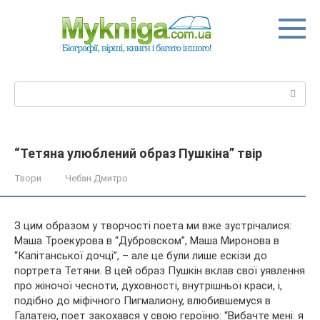
Перейти
до
вмісту
Пошук:
“Тетяна улюблений образ Пушкіна” твір
Твори
Чебан Дмитро
З цим образом у творчості поета ми вже зустрічалися:
Маша Троекурова в “Дубровском”, Маша Миронова в
“Капітанської дочці”, – але це були лише ескізи до
портрета Тетяни. В цей образ Пушкін вклав свої уявлення
про жіночої чесноти, духовності, внутрішньої краси, і,
подібно до
міфічного Пигмалиону, влюбившемуся в
Галатею, поет закохався у свою героїню: “Вибачте мені: я