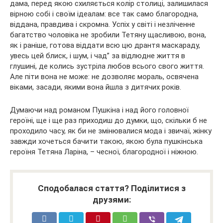
дама, перед якою схиляється колір столиці, залишилася
вірною собі і своїм ідеалам: все так само благородна,
віддана, правдива і скромна. Успіх у світі і незліченне
багатство чоловіка не зробили Тетяну щасливою, вона,
як і раніше, готова віддати всю цю дрантя маскараду,
увесь цей блиск, і шум, і чад” за відлюдне життя в
глушині, де колись зустріла любов всього свого життя.
Але піти вона не може: не дозволяє мораль, освячена
віками, засади, якими вона йшла з дитячих років.
Думаючи над романом Пушкіна і над його головної
героїні, ще і ще раз приходиш до думки, що, скільки б не
проходило часу, як би не змінювалися мода і звичаї, жінку
завжди хочеться бачити такою, якою була пушкінська
героїня Тетяна Ларіна, – чесної, благородної і ніжною.
Сподобалася стаття? Поділитися з
друзями: