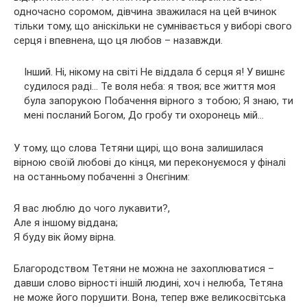
одночасно соромом, дівчина зважилася на цей вчинок
тільки тому, що аніскільки не сумнівається у виборі свого
серця і впевнена, що ця любов – назавжди.
Інший. Ні, нікому на світі Не віддала б серця я! У вишнє
судилося раді… Те воля неба: я твоя; все життя моя
була запорукою Побачення вірного з тобою; Я знаю, ти
мені посланий Богом, До гробу ти охоронець мій…
У тому, що слова Тетяни щирі, що вона залишилася
вірною своїй любові до кінця, ми переконуємося у фіналі
на останньому побаченні з Онєгіним:
Я вас люблю до чого лукавити?,
Але я іншому віддана;
Я буду вік йому вірна.
Благородством Тетяни не можна не захоплюватися –
давши слово вірності іншій людині, хоч і нелюба, Тетяна
не може його порушити. Вона, тепер вже великосвітська