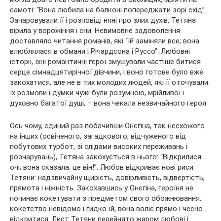
самоті: “Вона любила на балконі попереджати зорі схід”.
Зачаровували її і розповіді няні про злих духів, Тетяна
вірила у ворожіння і сни. Невимовне задоволення
доставляло читання романів, які “їй заміняли все; вона
влюблялася в обмани і Річардсона і Руссо”. Любовні
історії, їхні романтичні герої змушували частіше битися
серце сімнадцятирічної дівчини, і воно готове було вже
закохатися, але не в тих молодих людей, які її оточували:
їх розмови і думки чужі були розумною, мрійливої і
духовно багатої душі, – вона чекала незвичайного героя.
Ось чому, єдиний раз побачивши Онєгіна, так несхожого
на інших (освіченого, загадкового, відчуженого від
побутових турбот, зі слідами високих переживань і
розчарувань), Тетяна закохується в нього: “Відкрилися
очі; вона сказала: це він!”. Любов відкриває нові риси
Тетяни: надзвичайну щирість, довірливість, відвертість,
прямота і ніжність. Закохавшись у Онєгіна, героїня не
починає кокетувати з предметом свого обожнювання:
кокетство невідомо і гидко їй, вона воліє прямо і чесно
відкритися. Лист Тетяни перейнято жаром любові і