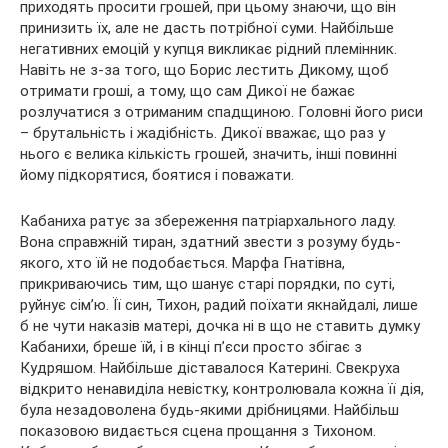
приходять просити грошей, при цьому знаючи, що він
принизить їх, але не дасть потрібної суми. Найбільше
негативних емоцій у купця викликає рідний племінник.
Навіть не з-за того, що Борис лестить Дикому, щоб
отримати гроші, а тому, що сам Дикої не бажає
розлучатися з отриманим спадщиною. Головні його риси
– брутальність і жадібність. Дикої вважає, що раз у
нього є велика кількість грошей, значить, інші повинні
йому підкорятися, боятися і поважати.
Кабаниха ратує за збереження патріархального ладу.
Вона справжній тиран, здатний звести з розуму будь-
якого, хто їй не подобається. Марфа Гнатівна,
прикриваючись тим, що шанує старі порядки, по суті,
руйнує сім’ю. Її син, Тихон, радий поїхати якнайдалі, лише
б не чути наказів матері, дочка ні в що не ставить думку
Кабанихи, бреше їй, і в кінці п’єси просто збігає з
Кудряшом. Найбільше діставалося Катерині. Свекруха
відкрито ненавиділа невістку, контролювала кожна її дія,
була незадоволена будь-якими дрібницями. Найбільш
показовою видається сцена прощання з Тихоном.