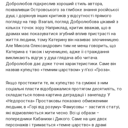
Добролюбов підкреслив хороший стиль автора,
похваливши Островського за глибоке знання російської
душі, і дорікнув інших критиків у відсутності прямого
погляду на твір. Взагалі, погляд Добролюбова цікавий з
кількох точок зору. Наприклад, критик вважав, що в
драмах має показуватися згубний вплив пристрасті на
життя людини, тому Катерину він називає злочинницею.
Але Микола Олександрович тим не менш говорить, що
Катерина є також і мученицею, адже її страждання
викликають відгук у душі глядача або читача.
Добролюбов дає дуже точні характеристики. Саме він
назвав купецтво «темним царством» у п’єсі «Гроза».
Якщо простежити те, як купецтво та суміжні з ним
соціальні пласти відображалися протягом десятиліть, то
складається повна картина деградації і занепаду. У
«Недоростка» Простаковы показано обмеженими
людьми, в «Горі від розуму» Фамусовы – застиглі статуї,
які відмовляються жити чесно. Всі ці образи –
попередники Кабанихи і Дикого. Саме на цих двох
персонажів і тримається «темне царство» в драмі