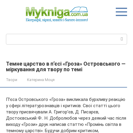
Перейти
до
вмісту
Пошук:
Темне царство в п’єсі «Гроза» Островського —
міркування для твору по темі
Твори
Катерина Моця
П’єса Островського «Гроза» викликала бурхливу реакцію
у сфері літературознавців і критиків. Свої статті цього
твору присвячували А. Григор’єв, Д. Писарєв,
Достоєвський Ф.. Н. Добролюбов через деякий час після
виходу «Грози» друк написав статтю «Промінь світла в
темному
царстві». Будучи добрим критиком,