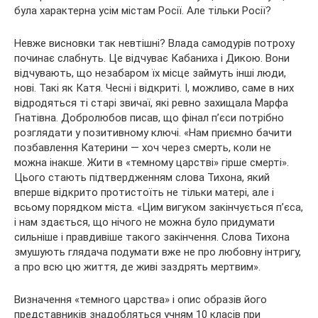
була характерна усім містам Росії. Але тільки Росії?
Невже висновки так невтішні? Влада самодурів потроху
починає слабнуть. Це відчуває Кабаниха і Дикою. Вони
відчувають, що незабаром їх місце займуть інші люди,
нові. Такі як Катя. Чесні і відкриті. І, можливо, саме в них
відродяться ті старі звичаї, які ревно захищала Марфа
Гнатівна. Добролюбов писав, що фінал п’єси потрібно
розглядати у позитивному ключі. «Нам приємно бачити
позбавлення Катерини — хоч через смерть, коли не
можна інакше. Жити в «темному царстві» гірше смерті».
Цього стають підтвердженням слова Тихона, який
вперше відкрито протистоїть не тільки матері, але і
всьому порядком міста. «Цим вигуком закінчується п’єса,
і нам здається, що нічого не можна було придумати
сильніше і правдивіше такого закінчення. Слова Тихона
змушують глядача подумати вже не про любовну інтригу,
а про всю цю життя, де живі заздрять мертвим».
Визначення «темного царства» і опис образів його
представників знадобляться учням 10 класів при