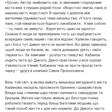
«Гроза». Автор знайомить нас зі звичаями і порядками
міста вже з перших рядків п’єси: «Жорстокі звичаї, пане, в
нашому місті, жорстокі!» В одному з діалогів між
жителями піднімається тема насильства: «У кого гроші,
пане, той намагається бідного закабалити… А між собою
– то, пане, як живуть!… Ворогують один на одного».
Скільки б люди не приховували того, що відбувається
всередині сімей, іншим і так все відомо. Кулигин говорить,
що і Богу тут давно ніхто не молитися. Всі двері замкнені,
«щоб люди не бачили, як… своїх домашніх їдять і сім’ю
тиранять». За замками – розпуста і пияцтво. Кабанов
ходить пити до Дикого, Дикої практично у всіх сценах
з’являється п’яний, Кабаниха теж не проти пропустити
чарку — другу в компанії Савла Прокоповича.
Весь той світ, в якому живуть мешканці вигаданого міста
Калинова, наскрізь просякнуте брехнею і шахрайством.
Влада над «темним царством» належить самодурам та
брехунів. Жителі настільки звикли до бесстрастному
раболепствовать перед більш багатими людьми, що
такий спосіб життя є для них нормою. До Дикого часто