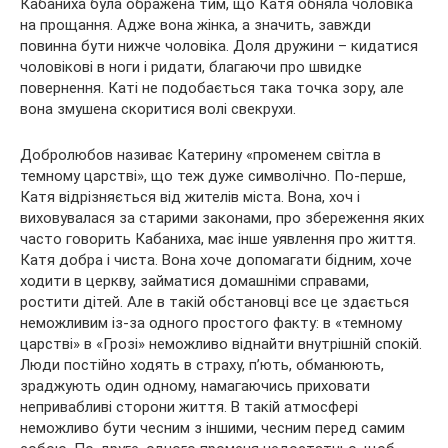
Кабаниха була ображена тим, що Катя обняла чоловіка
на прощання. Адже вона жінка, а значить, завжди
повинна бути нижче чоловіка. Доля дружини – кидатися
чоловікові в ноги і ридати, благаючи про швидке
повернення. Каті не подобається така точка зору, але
вона змушена скоритися волі свекрухи.
Добролюбов називає Катерину «променем світла в
темному царстві», що теж дуже символічно. По-перше,
Катя відрізняється від жителів міста. Вона, хоч і
виховувалася за старими законами, про збереження яких
часто говорить Кабаниха, має інше уявлення про життя.
Катя добра і чиста. Вона хоче допомагати бідним, хоче
ходити в церкву, займатися домашніми справами,
ростити дітей. Але в такій обстановці все це здається
неможливим із-за одного простого факту: в «темному
царстві» в «Грозі» неможливо віднайти внутрішній спокій.
Люди постійно ходять в страху, п’ють, обманюють,
зраджують один одному, намагаючись приховати
непривабливі сторони життя. В такій атмосфері
неможливо бути чесним з іншими, чесним перед самим