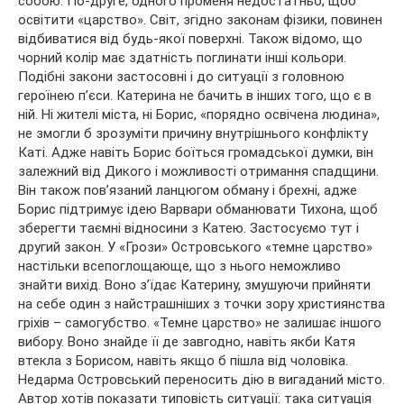
собою. По-друге, одного променя недостатньо, щоб
освітити «царство». Світ, згідно законам фізики, повинен
відбиватися від будь-якої поверхні. Також відомо, що
чорний колір має здатність поглинати інші кольори.
Подібні закони застосовні і до ситуації з головною
героїнею п’єси. Катерина не бачить в інших того, що є в
ній. Ні жителі міста, ні Борис, «порядно освічена людина»,
не змогли б зрозуміти причину внутрішнього конфлікту
Каті. Адже навіть Борис боїться громадської думки, він
залежний від Дикого і можливості отримання спадщини.
Він також пов’язаний ланцюгом обману і брехні, адже
Борис підтримує ідею Варвари обманювати Тихона, щоб
зберегти таємні відносини з Катею. Застосуємо тут і
другий закон. У «Грози» Островського «темне царство»
настільки всепоглощающе, що з нього неможливо
знайти вихід. Воно з’їдає Катерину, змушуючи прийняти
на себе один з найстрашніших з точки зору християнства
гріхів – самогубство. «Темне царство» не залишає іншого
вибору. Воно знайде її де завгодно, навіть якби Катя
втекла з Борисом, навіть якщо б пішла від чоловіка.
Недарма Островський переносить дію в вигаданий місто.
Автор хотів показати типовість ситуації: така ситуація