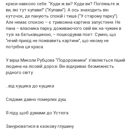
краси навколо себе: “Куди ж ви? Куди ви? Погляньте ж
ви, які тут купави!” (“Купави”). А ось знаходить він
куточок, де панують спокій і тиша (“У старому парку”).
Але немає спокою – є тривожна картина запустіння. Не
пана – власника парку, доживаючого свій вік на чужині в
тузі за батьківщиною, – пошкодував поет. Сумно, що
“нічий прихід не пожвавить картини”, що нікому не
потрібна ця краса.
У вірші Миколи Рубцова “Подорожники” з’являється піший
людина на лісовій дорозі. Він відкриває безмежність
рідного світу:
…від кущика до кущика
Слідами давно померлих душ
Я піду, щоб думами до Устюга
Занурюватися в казкову глушину.