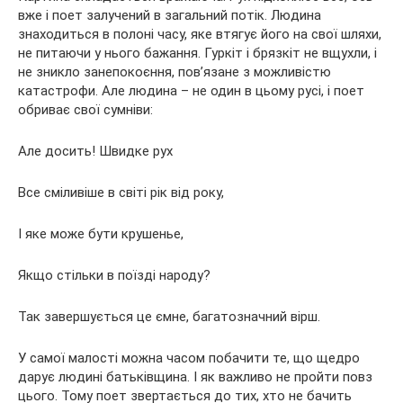
вже і поет залучений в загальний потік. Людина
знаходиться в полоні часу, яке втягує його на свої шляхи,
не питаючи у нього бажання. Гуркіт і брязкіт не вщухли, і
не зникло занепокоєння, пов’язане з можливістю
катастрофи. Але людина – не один в цьому русі, і поет
обриває свої сумніви:
Але досить! Швидке рух
Все сміливіше в світі рік від року,
І яке може бути крушенье,
Якщо стільки в поїзді народу?
Так завершується це ємне, багатозначний вірш.
У самої малості можна часом побачити те, що щедро
дарує людині батьківщина. І як важливо не пройти повз
цього. Тому поет звертається до тих, хто не бачить