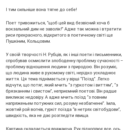
І тим сильніше вона тягне до себе!
Поет тривожиться, “щоб цей вид безвісний хоча б
вокзальний дим не заволік!” Адже так можна і втратити
риси прекрасного, відкритого в поетичному світі ще
Пушкіним, Кольцовим.
У своїй творчості Н. Рубців, як і інші поети і письменники,
спробував осмислити злободенну проблему сучасності –
проблему відношення людини з природою. Він розуміє,
що людина живе в рухомому світі, нерідко ускладнює
життя. Ця тема піднімається у вірші “Поїзд”. Легко
відчути, що потяг, який мчить “з гуркотом і виттям”, “з
брязканням і свистом”, неприємний поетові. Він радше
викликає недовіру. А адже мчить поїзд “з повним
напряженьем потужних сил, розуму незбагненні”. Імла,
жовтий рой вогнів, гуркіт поїзда “в нетрях світобудови”,
швидкість, яка не дає розгледіти явища.
Картина складається вражаюча. Рух підхоплює все, ось