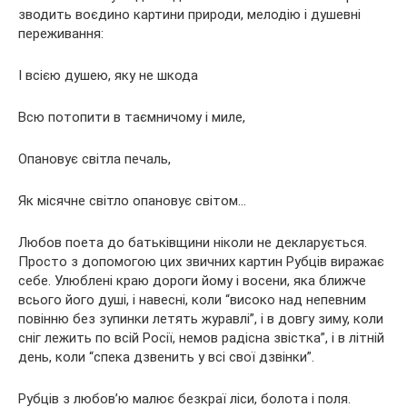
зводить воєдино картини природи, мелодію і душевні
переживання:
І всією душею, яку не шкода
Всю потопити в таємничому і миле,
Опановує світла печаль,
Як місячне світло опановує світом…
Любов поета до батьківщини ніколи не декларується.
Просто з допомогою цих звичних картин Рубців виражає
себе. Улюблені краю дороги йому і восени, яка ближче
всього його душі, і навесні, коли “високо над непевним
повінню без зупинки летять журавлі”, і в довгу зиму, коли
сніг лежить по всій Росії, немов радісна звістка”, і в літній
день, коли “спека дзвенить у всі свої дзвінки”.
Рубців з любов’ю малює безкраї ліси, болота і поля.