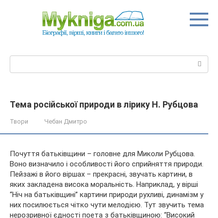
Перейти
до
вмісту
Пошук:
Тема російської природи в лірику Н. Рубцова
Твори
Чебан Дмитро
Почуття батьківщини – головне для Миколи Рубцова.
Воно визначило і особливості його сприйняття природи.
Пейзажі в його віршах – прекрасні, звучать картини, в
яких закладена висока моральність. Наприклад, у вірші
“Ніч на батьківщині” картини природи рухливі, динамізм у
них
посилюється чітко чути мелодією. Тут звучить тема
нерозривної єдності поета з батьківщиною: “Високий