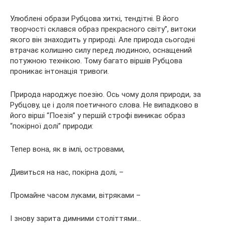
Улюблені образи Рубцова хиткі, тендітні. В його
творчості склався образ прекрасного світу”, витоки
якого він знаходить у природі. Але природа сьогодні
втрачає колишню силу перед людиною, оснащений
потужною технікою. Тому багато віршів Рубцова
проникає інтонація тривоги.
Природа народжує поезію. Ось чому доля природи, за
Рубцову, це і доля поетичного слова. Не випадково в
його вірші “Поезія” у першій строфі виникає образ
“покірної долі” природи:
Тепер вона, як в імлі, островами,
Дивиться на нас, покірна долі, –
Промайне часом луками, вітряками –
І знову зарита димними століттями…