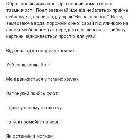
Образ російських просторів повний романтичної
таємничості. Поет зазвичай йде від небагатьох прийме
пейзажу, як, наприклад, у вірші “Ніч на перевозі”. Вітер,
замерзаюча вода, порожній сінної сарай під ялинкою на
високому березі – так передається широчінь і глибину
картини, відкривається простір для уяви:
Від безлюддя і мороку хвойних
Узбереж, полів, боліт
Мені ввижається у темних хвилях
Затонулий якийсь флот.
І один у всьому околотку
І в імлі промайне на човні,
Як останній з могікан…