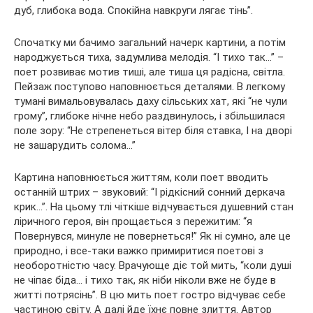
дуб, глибока вода. Спокійна навкруги лягає тінь”.
Спочатку ми бачимо загальний начерк картини, а потім
народжується тиха, задумлива мелодія. “І тихо так…” –
поет розвиває мотив тиші, але тиша ця радісна, світла.
Пейзаж поступово наповнюється деталями. В легкому
тумані вимальовувалась даху сільських хат, які “не чули
грому”, глибоке нічне небо раздвинулось, і збільшилася
поле зору: “Не стрепенеться вітер біля ставка, І на дворі
не зашарудить солома…”
Картина наповнюється життям, коли поет вводить
останній штрих – звуковий: “І рідкісний сонний деркача
крик…”. На цьому тлі чіткіше відчувається душевний стан
ліричного героя, він прощається з пережитим: “я
Повернувся, минуле не повернеться!” Як ні сумно, але це
природно, і все-таки важко примиритися поетові з
необоротністю часу. Врачующе діє той мить, “коли душі
не чіпає біда… і тихо так, як ніби ніколи вже не буде в
житті потрясінь”. В цю мить поет гостро відчуває себе
частиною світу. А далі йде їхнє повне злиття. Автор