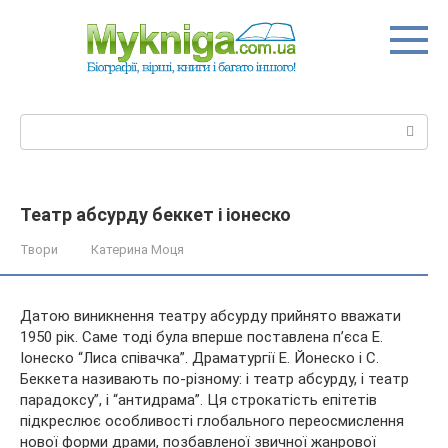
Перейти
до
вмісту
Пошук:
Театр абсурду беккет і іонеско
Твори
Катерина Моця
Датою виникнення театру абсурду прийнято вважати
1950 рік. Саме тоді була вперше поставлена п’єса Е.
Іонеско “Лиса співачка”. Драматургії Е. Йонеско і С.
Беккета називають по-різному: і театр абсурду, і театр
парадоксу”, і “антидрама”. Ця строкатість епітетів
підкреслює
особливості глобального переосмислення
нової форми драми, позбавленої звичної жанрової