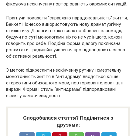
фіксуюча нескінченну повторюваність окремих ситуацій.
Прагнучи показати “справжню парадоксальність” життя,
Беккет і Іонеско використовують нову драматургічну
стилістику. Діалоги в їхніх п’єсах позбавлені взаємодії,
будучи по суті монологами: ніхто не чує іншого, кожен
говорить про себе. Подібна форма діалогу покликана
розхитати традиційні уявлення про відповідність слова
об’єктивної реальності.
З метою підкреслити нескінченну рутину і смертельну
монотонність життя в “антидраму” вводяться кліше і
стереотипи обиходного мови, повторювані слова і цілі
вирази. Форма і стиль “антидрамы” підпорядковані
ефекту самоочевидності.
Сподобалася стаття? Поділитися з
друзями: