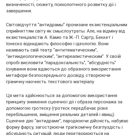
визначеності, сюжету, психологічного розвитку дії і
завершення.
Світовідчуття “антидрамы” пронизане екзистенціальним
сприйняттям світу як смыслоутраты. Але, на відміну від
екзистенціалістів А. Камю та Ж.-П. Сартр, Беккет і
Іонеско відкидають філософію і ідеологію. Вони
називають свій театр “антитематическим”,
“антиидеологическим”, “антиреалистическим”. У своїй
спробі висловити “парадоксальність”, “абсурдність”
існування вони вдаються до образного використання
метафори безпосереднього досвіду, створюючи
граничну наочність текстового матеріалу.
Ця мета здійснюється за допомогою використання
принципу зниження сценічної дії і образа персонажа за
допомогою гротеску (гротеск передбачає різке
перебільшення, зміщення реальних деталей і явищ).
Сценічне дію “антидраме”, пародіюючи дійсність, набуває
форму фарсу, загострюючи трагікомічну безглуздість і
абсурдність ситуацій: люди перетворюються на