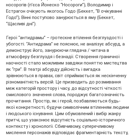
носорогів (п’єса Йонеско “Носороги”); Володимир і
Естрагон очікують якогось Годо (Беккет, “В очікуванні
Годо”); Вінні поступово занурюється в яму (Беккет,
“Щасливі дні”).
Герої “антидрамы” – гротескне втілення безглуздості і
убогості. “Антидрама” не пояснює, не аналізує абсурд, а
демонструє його, занурюючи глядача / читача в
атмосферу безглуздя і безнадії. Створення граничної
наочності стало можливим завдяки поняттю мистецтва
як “гри”. В театрі абсурду дійсність і вигадка
зрівнюються в правах, світ сприймається як нескінченну
різноманітність версій. Це призводить до розмивання
меж категорій простору і часу, до відсутності чіткості
смислового значення слова, породжує багатозначність
прочитання. Простір, як і герой, позбавляються будь-
якої конкретності, будучи символічним втіленням людини
і людського існування. Цим обумовлений і вибір жанру
притчі, що узаконює відсутність соціально-історичного
контексту і хронології. Сбивчивому, суперечливому
мислення персонажів відповідає фрагментарність тексту,