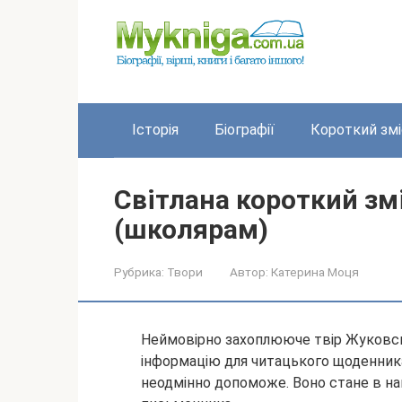
Перейти
до
вмісту
Історія
Біографії
Короткий змі
Світлана короткий зм
(школярам)
Рубрика:
Твори
Автор:
Катерина Моця
Неймовірно захоплююче твір Жуковськ
інформацію для читацького щоденника 
неодмінно допоможе. Воно стане в наг