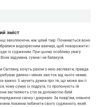
ий зміст
нш захоплюючи, ніж цілий твір. Починається воно
і зібралися водохресним ввечері, щоб поворожити і
 буде їх судженим. При цьому особливу увагу
Вона задумана, сумна і не балакуча.
 Світлану, хочуть разом з нею заспівати, правда
перебуває далеко і ніяких звісток від нього немає.
е важко. Її мучить думка про те, що може він її
ся, чому сумує їх подруга, то пропонують їй
они застеляють стіл за допомогою білій
орядженні свічку і дзеркало. За повір’ям, опівночі
івчина повинна побачити свого судженого, який