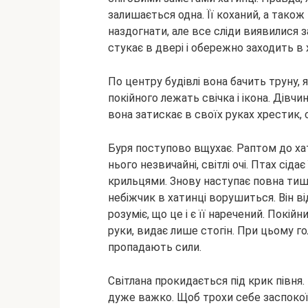
залишається одна. Її коханий, а також
наздогнати, але все сліди виявилися 
стукає в двері і обережно заходить в 
По центру будівлі вона бачить труну, 
покійного лежать свічка і ікона. Дівчи
вона затискає в своїх руках хрестик, 
Буря поступово вщухає. Раптом до хати
нього незвичайні, світлі очі. Птах сіда
крильцями. Знову наступає повна тиша
небіжчик в хатинці ворушиться. Він ві
розуміє, що це і є її наречений. Покі
руки, видає лише стогін. При цьому го
пропадають сили.
Світлана прокидається під крик півня. 
дуже важко. Щоб трохи себе заспокоїти