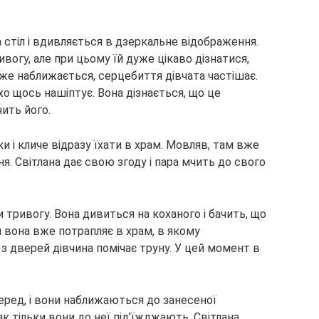
за стіл і вдивляється в дзеркальне відображення.
вогу, але при цьому їй дуже цікаво дізнатися,
 вже наближається, серцебиття дівчата частішає.
ихо щось нашіптує. Вона дізнається, що це
чить його.
и і кличе відразу їхати в храм. Мовляв, там вже
я. Світлана дає свою згоду і пара мчить до свого
 тривогу. Вона дивиться на коханого і бачить, що
 вона вже потрапляє в храм, в якому
 з дверей дівчина помічає труну. У цей момент в
еред, і вони наближаються до занесеної
к тільки вони до неї під’їжджають, Світлана