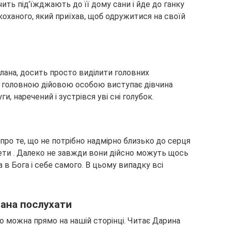
ить під’їжджають до її дому сани і йде до ганку
коханого, який приїхав, щоб одружитися на своїй
лана, досить просто виділити головних
о головною дійовою особою виступає дівчина
ги, наречений і зустрівся уві сні голубок.
ро те, що не потрібно надмірно близько до серця
ети . Далеко не завжди вони дійсно можуть щось
 в Бога і себе самого. В цьому випадку всі
лана послухати
 можна прямо на нашій сторінці. Читає Дарина