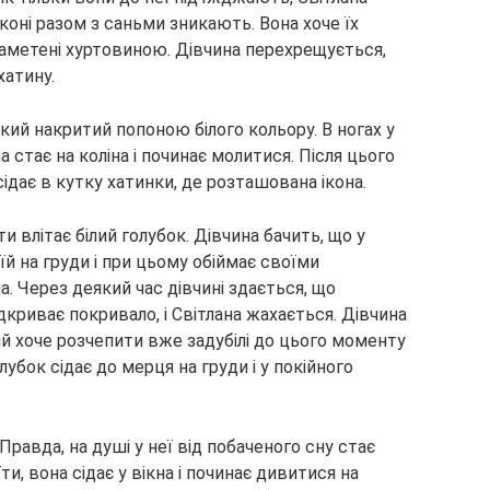
 коні разом з саньми зникають. Вона хоче їх
заметені хуртовиною. Дівчина перехрещується,
хатину.
який накритий попоною білого кольору. В ногах у
на стає на коліна і починає молитися. Після цього
сідає в кутку хатинки, де розташована ікона.
 влітає білий голубок. Дівчина бачить, що у
є їй на груди і при цьому обіймає своїми
. Через деякий час дівчині здається, що
дкриває покривало, і Світлана жахається. Дівчина
йний хоче розчепити вже задубілі до цього моменту
лубок сідає до мерця на груди і у покійного
Правда, на душі у неї від побаченого сну стає
, вона сідає у вікна і починає дивитися на