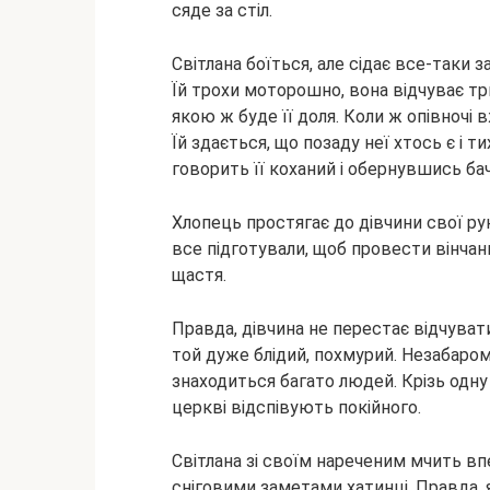
сяде за стіл.
Світлана боїться, але сідає все-таки 
Їй трохи моторошно, вона відчуває три
якою ж буде її доля. Коли ж опівночі
Їй здається, що позаду неї хтось є і т
говорить її коханий і обернувшись ба
Хлопець простягає до дівчини свої рук
все підготували, щоб провести вінчанн
щастя.
Правда, дівчина не перестає відчувати
той дуже блідий, похмурий. Незабаром
знаходиться багато людей. Крізь одну
церкві відспівують покійного.
Світлана зі своїм нареченим мчить вп
сніговими заметами хатинці. Правда, я