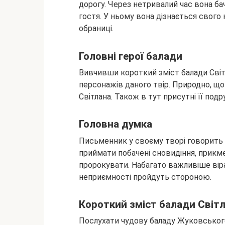
дорогу. Через нетривалий час вона бач
гостя. У ньому вона дізнається свого 
обраниці.
Головні герої балади
Вивчивши короткий зміст балади Світ
персонажів даного твір. Природно, щ
Світлана. Також в тут присутні її подру
Головна думка
Письменник у своєму творі говорить п
приймати побачені сновидіння, прикм
пророкувати. Набагато важливіше віра
неприємності пройдуть стороною.
Короткий зміст балади Світ
Послухати чудову баладу Жуковського