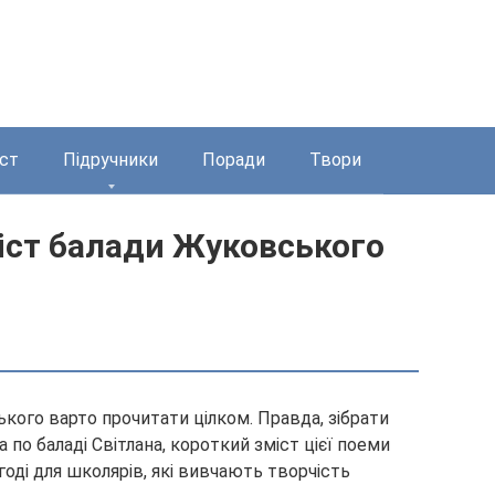
ст
Підручники
Поради
Твори
іст балади Жуковського
ого варто прочитати цілком. Правда, зібрати
по баладі Світлана, короткий зміст цієї поеми
оді для школярів, які вивчають творчість