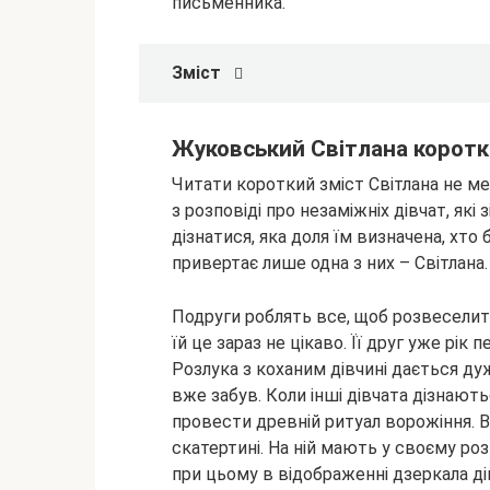
письменника.
Зміст
Жуковський
Світлана коротк
Читати короткий зміст Світлана не ме
з розповіді про незаміжніх дівчат, як
дізнатися, яка доля їм визначена, хто
привертає лише одна з них – Світлана. 
Подруги роблять все, щоб розвеселити
їй це зараз не цікаво. Її друг уже рік 
Розлука з коханим дівчині дається дуж
вже забув. Коли інші дівчата дізнають
провести древній ритуал ворожіння. В
скатертині. На ній мають у своєму розп
при цьому в відображенні дзеркала д