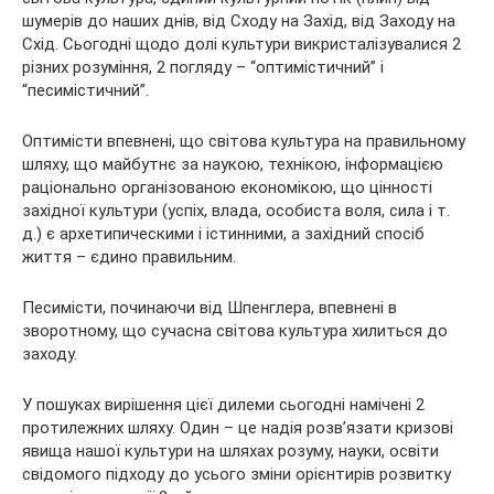
шумерів до наших днів, від Сходу на Захід, від Заходу на
Схід. Сьогодні щодо долі культури викристалізувалися 2
різних розуміння, 2 погляду – “оптимістичний” і
“песимістичний”.
Оптимісти впевнені, що світова культура на правильному
шляху, що майбутнє за наукою, технікою, інформацією
раціонально організованою економікою, що цінності
західної культури (успіх, влада, особиста воля, сила і т.
д.) є архетипическими і істинними, а західний спосіб
життя – єдино правильним.
Песимісти, починаючи від Шпенглера, впевнені в
зворотному, що сучасна світова культура хилиться до
заходу.
У пошуках вирішення цієї дилеми сьогодні намічені 2
протилежних шляху. Один – це надія розв’язати кризові
явища нашої культури на шляхах розуму, науки, освіти
свідомого підходу до усього зміни орієнтирів розвитку