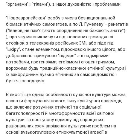
“органами” і “тілами”), з іншої духовністю і проблемами.
“Новоевропейская” особу з числа безнациональной
біомаси етнічних самоизгоев, а по Л. Гумелеву – ренегатів
(“Іванов, не пам’ятають споріднення не бажають знати”)
), про яку ми звикли чути від іноземних громадян зі
сторінок з телеекранів російських ЗМІ, або піде під
“шкіру”, стане елементом, підосновою іншого цілого, або
добровільно-примусово “відімре” з її надмірними
потребами, претензіями, егоїзмом і егоцентризмом,
ворожими будь традиційно-класичної етнічної культури і
їх закордонним вузько етнічних за самосвідомістю і
буття господарям.
В якості ще однієї особливості сучасної культури можна
назвати формування нового типу культурної взаємодії,
що включає розуміння етнічної та соціальної
багатополярності й многоформности всієї світової
культури та поступову відмову від спрощених
раціональних схем вирішення культурних проблем на
основі вузькогруповою етнокультурної агресії в