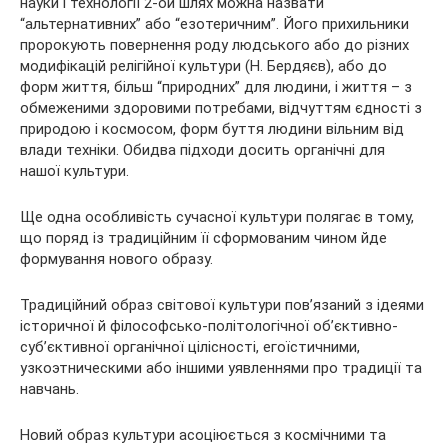
науки і технології 2-ой шлях можна назвати
“альтернативних” або “езотеричним”. Його прихильники
пророкують повернення роду людського або до різних
модифікацій релігійної культури (Н. Бердяєв), або до
форм життя, більш “природних” для людини, і життя – з
обмеженими здоровими потребами, відчуттям єдності з
природою і космосом, форм буття людини вільним від
влади техніки. Обидва підходи досить органічні для
нашої культури.
Ще одна особливість сучасної культури полягає в тому,
що поряд із традиційним її сформованим чином йде
формування нового образу.
Традиційний образ світової культури пов’язаний з ідеями
історичної й філософсько-політологічної об’єктивно-
суб’єктивної органічної цілісності, егоїстичними,
узкоэтническими або іншими уявленнями про традиції та
навчань.
Новий образ культури асоціюється з космічними та