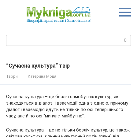
Перейти
до
вмісту
Пошук:
“Сучасна культура” твір
Твори
Катерина Моця
Сучасна культура – це безліч самобутніх культур, які
знаходяться в діалозі і взаємодії одна з одною, причому
діалог і взаємодія йдуть не тільки по осі теперішнього
часу, але й по осі “минуле-майбутнє”.
Сучасна культура – це не тільки безліч культур, це також
світова
культура, єдиний культурний потік (плин) від