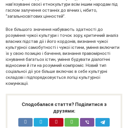
нав’язуванні своєї етнокультури всім іншим народам під
гаслом залучення останніх до вічних і, нібито,
“загальносвітових цінностей”.
Все більшого значення набувають здатності до
розуміння чужої культури і точок зору, критичний аналіз
власних підстав дії і його кордонів, визнання чужої
культурної самобутності і чужої істини, уміння включити
їх у свою позицію і бачення, визнання правомірності
існування багатьох істин, уміння будувати діалогічні
відносини й іти на розумний компроміс. Новий тип
соціальної дії усе більше включає в себе культурні
складові і підпорядковується логіці культурної
комунікації.
Сподобалася стаття? Поділитися з
друзями: