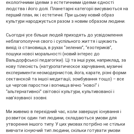
екологічними ідеями з естетичними ідеями єдності
людства і його долі. Планетарні категорії висуваються на
перший план, як і естетичні. При цьому новий образ
культури народжується разом з новим образом людини.
Сьогодні усе більше людей приходять до усвідомлення
неблагополуччя свого і суспільного життя і шукають
вихід із становища, в рухах “зелених”, “езотериків”,
пошуки нової моральності (новий інтерес до
Вальдорфської педагогіки). Ці та інші рухи, наприклад, за
нову тілесність (натуропатическое харчування, музичні
експерименти неомодернистов, йога, карате, різні форми
сектанской та іншої медитації, зомбування тощо) – все
це чергові паростки і вогнища вічно “нової” і
“альтернативної” світової культури, культивованої і
нав’язуваної ззовні.
Ми живемо в перехідний час, коли завершує існування і
розвиток один тип людини, складаються умови для
утворення іншого типу. У цих умовах потрібно не стільки
вивчати існуючий тип людини, скільки готувати умови