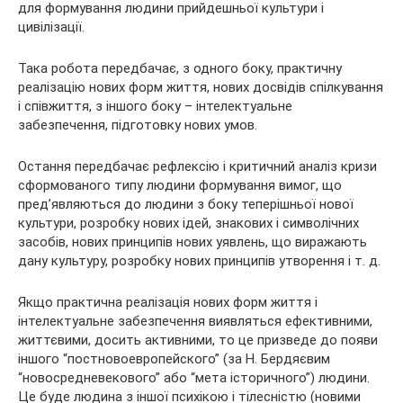
для формування людини прийдешньої культури і
цивілізації.
Така робота передбачає, з одного боку, практичну
реалізацію нових форм життя, нових досвідів спілкування
і співжиття, з іншого боку – інтелектуальне
забезпечення, підготовку нових умов.
Остання передбачає рефлексію і критичний аналіз кризи
сформованого типу людини формування вимог, що
пред’являються до людини з боку теперішньої нової
культури, розробку нових ідей, знакових і символічних
засобів, нових принципів нових уявлень, що виражають
дану культуру, розробку нових принципів утворення і т. д.
Якщо практична реалізація нових форм життя і
інтелектуальне забезпечення виявляться ефективними,
життєвими, досить активними, то це призведе до появи
іншого “постновоевропейского” (за Н. Бердяєвим
“новосредневекового” або “мета історичного”) людини.
Це буде людина з іншої психікою і тілесністю (новими