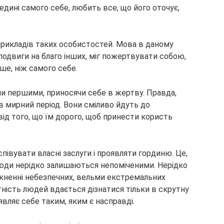
едині самого себе, любить все, що його оточує,
 прикладів таких особистостей. Мова в даному
подвиги на благо інших, міг пожертвувати собою,
ше, ніж самого себе.
ли першими, приносячи себе в жертву. Правда,
в мирний період. Вони сміливо йдуть до
від того, що їм дорого, щоб принести користь
півувати власні заслуги і проявляти гординю. Це,
 люди нерідко залишаються непоміченими. Нерідко
икненні небезпечних, вельми екстремальних
ність людей вдається дізнатися тільки в скрутну
являє себе таким, яким є насправді.