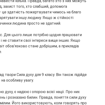
авести кілька. Правда, багато хто з них можуть
, захист того, хто слабший, допомога
 це здатність пожертвувати чимось на благо
и врятувати іншу людину. Якщо ж стійкості
і вчинки людина просто не здатний.
с. Для цього лише потрібно щодня працювати
і не ставити свої інтереси вище інших. Якщо
іт обов’язково стане добрішим, а прикладів
е.
твори Сила духу для 9 класу. Він також підійде
 на особливу увагу.
духу, є надією і опорою всієї нації. Про них
нь і розказано билин. Правда, поняття сили духу
мілим. Його використовують, коли говорять про