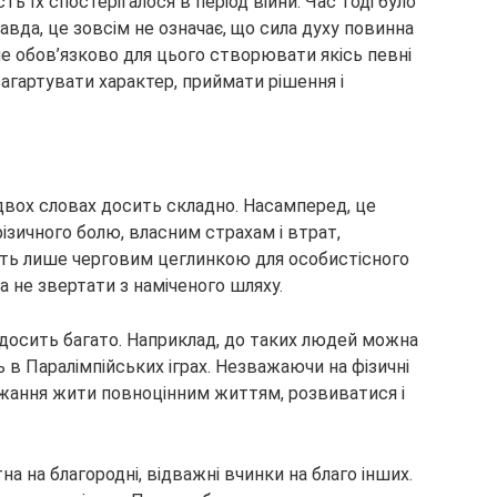
ь їх спостерігалося в період війни. Час тоді було
вда, це зовсім не означає, що сила духу повинна
 не обов’язково для цього створювати якісь певні
агартувати характер, приймати рішення і
двох словах досить складно. Насамперед, це
зичного болю, власним страхам і втрат,
ають лише черговим цеглинкою для особистісного
а не звертати з наміченого шляху.
 досить багато. Наприклад, до таких людей можна
ь в Паралімпійських іграх. Незважаючи на фізичні
жання жити повноцінним життям, розвиватися і
а на благородні, відважні вчинки на благо інших.