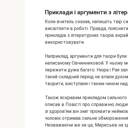
Приклади і аргументи з літе
Коли вчитель сказав, напишіть твір сил
висвітлити в роботі. Правда, пояснити
прикладів з літературних творів вкрай
використовувати.
Наприклад, аргументи для твори були 
написаному Овчинниковой. У ньому мо
пережити дуже багато. Нюра і Рая зал
такий складний період не впали духо
творити, виступали і таким чином на
Також яскравим прикладом сильного 
описав в Повісті про справжню люди
зі здоров’ям він зміг проявити неймо
чоловік отримав сильне обмороження і
Незважаючи же на це, Мересьев на з