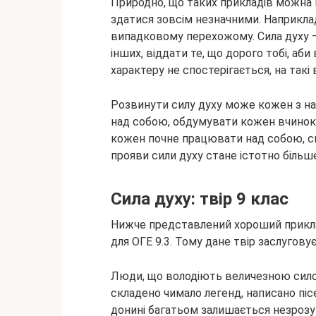
Природно, що таких прикладів можна н
здатися зовсім незначними. Наприклад
випадковому перехожому. Сила духу –
інших, віддати те, що дорого тобі, аб
характеру не спостерігається, на так
Розвинути силу духу може кожен з на
над собою, обдумувати кожен вчинок 
кожен почне працювати над собою, св
прояви сили духу стане істотно більш
Сила духу: твір 9 клас
Нижче представлений хороший приклад 
для ОГЕ 9.3. Тому дане твір заслуговує
Люди, що володіють величезною силою 
складено чимало легенд, написано пісе
донині багатьом залишається незрозу