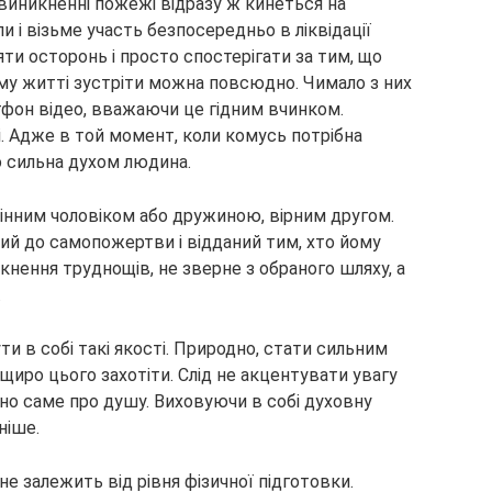
виникненні пожежі відразу ж кинеться на
 і візьме участь безпосередньо в ліквідації
яти осторонь і просто спостерігати за тим, що
ому житті зустріти можна повсюдно. Чимало з них
фон відео, вважаючи це гідним вчинком.
. Адже в той момент, коли комусь потрібна
о сильна духом людина.
інним чоловіком або дружиною, вірним другом.
ий до самопожертви і відданий тим, хто йому
икнення труднощів, не зверне з обраного шляху, а
.
и в собі такі якості. Природно, стати сильним
щиро цього захотіти. Слід не акцентувати увагу
бно саме про душу. Виховуючи в собі духовну
ніше.
 не залежить від рівня фізичної підготовки.