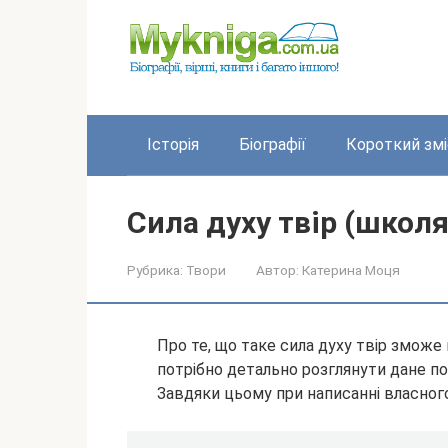
Перейти
до
вмісту
Історія
Біографії
Короткий змі
Сила духу твір (школя
Рубрика:
Твори
Автор:
Катерина Моця
Про те, що таке сила духу твір змож
потрібно детально розглянути дане пон
Завдяки цьому при написанні власного