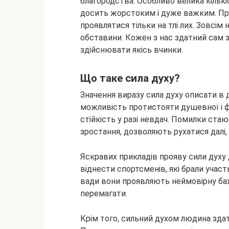
благородства. Особливо велика кількіст
досить жорстоким і дуже важким. Пра
проявлятися тільки на тлі лих. Зовсім
обставини. Кожен з нас здатний сам з
здійснювати якісь вчинки.
Що таке сила духу?
Значення виразу сила духу описати в 
можливість протистояти душевної і фі
стійкість у разі невдач. Помилки ст
зростання, дозволяють рухатися далі, 
Яскравих прикладів прояву сили духу
віднести спортсменів, які брали участ
вади вони проявляють неймовірну ба
перемагати.
Крім того, сильний духом людина здатн