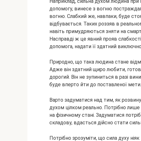
Наприклад, сильна духом людина при 
допомогу, винесе з вогню постраждали
вогню. Слабкий же, навпаки, буде сто
відбувається. Таких роззяв в реальн
навіть примудряються зняти на смарт
Насправді ж це явний прояв слабкості
допомога, надати її здатний виключн
Природно, що така людина стане відм
Адже він здатний щиро любити, готов
дорогий. Він не зупиниться в разі вин
буде вперто йти до поставленої мети
Варто задуматися над тим, як розвинут
духом цілком реально. Потрібно лише 
на фізичному стані. Задуматися потрі
складову, вдасться дійсно стати силь
Потрібно зрозуміти, що сила духу ніяк