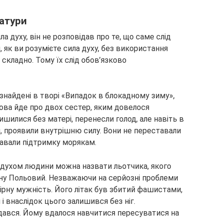
ратури
а духу, він не розповідав про те, що саме слід
, як ви розумієте сила духу, без використання
 складно. Тому їх слід обов’язково
знайдені в творі «Випадок в блокадному зиму»,
ва йде про двох сестер, яким довелося
ишилися без матері, перенесли голод, але навіть в
м, проявили внутрішню силу. Вони не переставали
давали підтримку морякам.
духом людини можна назвати льотчика, якого
ну Польовий. Незважаючи на серйозні проблеми
вірну мужність. Його літак був збитий фашистами,
 внаслідок цього залишився без ніг.
дався. Йому вдалося навчитися пересуватися на