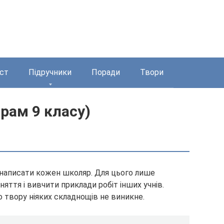
ст
Підручники
Поради
Твори
рам 9 класу)
е написати кожен школяр. Для цього лише
яття і вивчити приклади робіт інших учнів.
 твору ніяких складнощів не виникне.