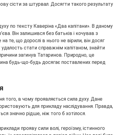
знову сісти за штурвал. Досягти такого результату
уху по тексту Каверіна «Два капітани». В даному
’єва. Він залишився без батьків і кочував з
а те, що дорослі в нього не вірили, він досяг
 удалость стати справжнім капітаном, знайти
ї причини загинув Татаринов. Природно, це
дина будь-що-будь досягає поставлених перед
я
ня того, в чому проявляється сила духу. Дане
ористовують для прикладу наслідування. Правда,
ься значно рідше, ніж того б хотілося.
риклади прояву сили волі, героїзму, істинного