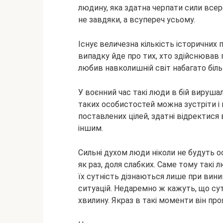
людину, яка здатна черпати сили всер
не завдяки, а всупереч усьому.
Існує величезна кількість історичних
випадку йде про тих, хто здійснював 
любив навколишній світ набагато біль
У воєнний час такі люди в бій вируша
таких особистостей можна зустріти і 
поставлених цілей, здатні відректися 
іншим.
Сильні духом люди ніколи не будуть ос
як раз, доля слабких. Саме тому такі
їх сутність дізнаються лише при вин
ситуацій. Недаремно ж кажуть, що сут
хвилину. Якраз в такі моменти він про