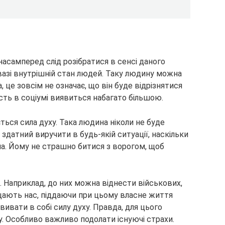
 насамперед слід розібратися в сенсі даного
 увазі внутрішній стан людей. Таку людину можна
а, це зовсім не означає, що він буде відрізнятися
сть в соціумі виявиться набагато більшою.
ться сила духу. Така людина ніколи не буде
 здатний виручити в будь-якій ситуації, наскільки
ла. Йому не страшно битися з ворогом, щоб
 Наприклад, до них можна віднести військових,
щають нас, піддаючи при цьому власне життя
ивати в собі силу духу. Правда, для цього
. Особливо важливо подолати існуючі страхи.