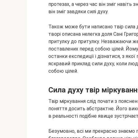
протезах, а через час він зміг навіть 
він зміг завдяки силі духу.
Також може бути написано твір сила д
творі описана нелегка доля Сані Григор
притулку до притулку. Незважаючи же н
поставлених перед собою цілей. Йому
останки експедиції і дізнатися, з яко
яскравий приклад сили духу, коли лю
собою цілей.
Сила духу твір міркуванн
Твір міркування слід почати з пояснен
поняття досить абстрактне. Його вик
в реальності подібне явище зустрічаєт
Безумовно, всі ми прекрасно знаємо п