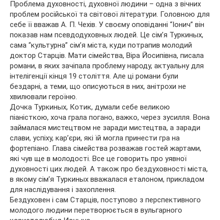
Проблема духовності, духовної людини – одна з вічних
проблем російської та світової літератури. Головною для
себе її вважав А. П. Чехів. У своєму оповіданні “Іонич” він
показав нам псевдодуховных людей. Це сім’я Туркиных,
сама “культурна” сім’я міста, куди потрапив молодий
доктор Старців. Мати сімейства, Віра Йосипівна, писала
романи, в яких зачіпала проблему народу, актуальну для
інтелігенції кінця 19 століття. Але ці романи були
бездарні, а теми, що описуються в них, анітрохи не
хвилювали героїню.
Дочка Туркиных, Котик, думали себе великою
піаністкою, хоча грала погано, важко, через зусилля. Вона
займалася мистецтвом не заради мистецтва, а заради
слави, успіху, кар’єри, які їй могла принести гра на
фортепіано. Глава сімейства розважав гостей жартами,
які чув ще в молодості. Все це говорить про уявної
духовності цих людей. А також про бездуховності міста,
в якому сім’я Туркиных вважалася еталоном, прикладом
для наслідування і захоплення.
Бездуховен і сам Старців, поступово з перспективного
молодого людини перетворюється в вульгарного