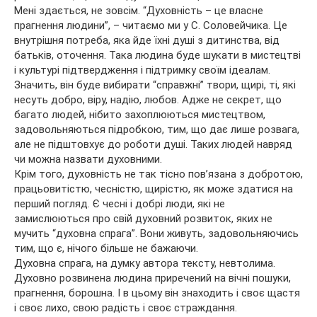
Мені здається, не зовсім. “Духовність – це власне
прагнення людини”, – читаємо ми у С. Соловейчика. Це
внутрішня потреба, яка йде їхні душі з дитинства, від
батьків, оточення. Така людина буде шукати в мистецтві
і культурі підтвердження і підтримку своїм ідеалам.
Значить, він буде вибирати “справжні” твори, щирі, ті, які
несуть добро, віру, надію, любов. Адже не секрет, що
багато людей, нібито захоплюються мистецтвом,
задовольняються підробкою, тим, що дає лише розвага,
але не підштовхує до роботи душі. Таких людей навряд
чи можна назвати духовними.
Крім того, духовність не так тісно пов’язана з добротою,
працьовитістю, чесністю, щирістю, як може здатися на
перший погляд. Є чесні і добрі люди, які не
замислюються про свій духовний розвиток, яких не
мучить “духовна спрага”. Вони живуть, задовольняючись
тим, що є, нічого більше не бажаючи.
Духовна спрага, на думку автора тексту, невтолима.
Духовно розвинена людина приречений на вічні пошуки,
прагнення, борошна. І в цьому він знаходить і своє щастя
і своє лихо, свою радість і своє страждання.