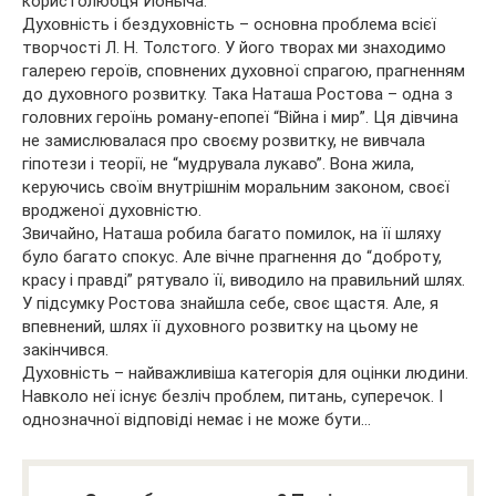
користолюбця Ионыча.
Духовність і бездуховність – основна проблема всієї
творчості Л. Н. Толстого. У його творах ми знаходимо
галерею героїв, сповнених духовної спрагою, прагненням
до духовного розвитку. Така Наташа Ростова – одна з
головних героїнь роману-епопеї “Війна і мир”. Ця дівчина
не замислювалася про своєму розвитку, не вивчала
гіпотези і теорії, не “мудрувала лукаво”. Вона жила,
керуючись своїм внутрішнім моральним законом, своєї
вродженої духовністю.
Звичайно, Наташа робила багато помилок, на її шляху
було багато спокус. Але вічне прагнення до “доброту,
красу і правді” рятувало її, виводило на правильний шлях.
У підсумку Ростова знайшла себе, своє щастя. Але, я
впевнений, шлях її духовного розвитку на цьому не
закінчився.
Духовність – найважливіша категорія для оцінки людини.
Навколо неї існує безліч проблем, питань, суперечок. І
однозначної відповіді немає і не може бути…