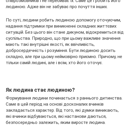
співрозмовників і не перебиває їх. Саме це і робить його
людиною. Адже він не забуває про почуття інших.
По суті, людини робить людиною допомогу оточуючим,
надання підтримки при виникненні складних життєвих
ситуацій. Без цього він стане дикуном, відокремиться від
суспільства. Природно, що при цьому важливе значення
мають такі внутрішні якості, як ввічливість,
добросердечність і розуміння. Бути людиною досить
складно, але при цьому неймовірно приємно. Причому, не
тільки самій людині, але і всім, хто його оточує.
Як людина стає людиною?
Формування людини починається з раннього дитинства.
Саме в цей період на основі досконалих вчинків
закладається характер. Від того, які думки виникають,
які вчинки відбуваються, які настанови даються,
безпосередньо залежить, яким виросте людина.