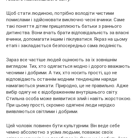
Щоб стати людиною, потрібно володіти чистими
помислами і здійснювати виключно чесні вчинки. Саме
такі поняття дітям прищеплюють батьки з раннього
дитинства. Вони вчать брати відповідальність за власні
вчинки, допомагати іншим і піклуватися. Якраз на цьому
етапі і закладається безпосередньо сама людяність.
Зараз все частіше людей оцінюють за їх зовнішнім
виглядом. Тих, хто одягається модно і дорого вважають
чесними і добрими. А тих, хто носить прості, що не
відповідають останнім модним тенденціям наряди
намагаються уникати. Природно, це не правильно. Адже
вибір одягу не є відображенням внутрішнього світу.
Стильна особа може виявитися злий і навіть жорстокою.
При цьому прості, скромно одягнені люди нерідко
виявляються світлими і добрими.
Цей чоловік повинен бути культурним. Він веде себе
чемно абсолютно з усіма людьми, поважає своїх