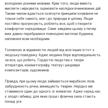
володіємо різними мовами. Крім того, люди вміють
мислити і міркувати, оцінювати наслідки вчинюваних дій.
Таким чином вдається осягнути принципи існування не
тільки себе самого, але і до природи в цілому. Люди
постійно прогресують, роблять все, щоб створити
комфортне середовище. Саме завдяки цьому з печер
вже давно перебралися повноцінні житлові будинки,
наповнені всім необхідним.
Головною ж відмінністю людей від всіх інших істот є
людську поведінку. Адже людина бере відповідальність
за все, що робить. Гордістю людства є твори
літератури, кінематографу, театру і шедеври
композиторів, художників.
Правда, при цьому люди займаються вирубкою лісів,
забруднюють річки, винищують тварин. Нерідко ми
ставимося один до одного зі зневагою. Адже серед нас
є злодії і вбивці, для яких гроші і фізична сила стають
понад усе.