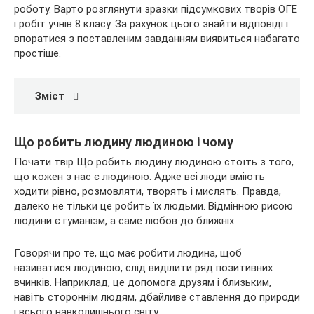
роботу. Варто розглянути зразки підсумкових творів ОГЕ
і робіт учнів 8 класу. За рахунок цього знайти відповіді і
впоратися з поставленим завданням виявиться набагато
простіше.
Зміст
Що робить людину людиною і чому
Почати твір Що робить людину людиною стоїть з того,
що кожен з нас є людиною. Адже всі люди вміють
ходити рівно, розмовляти, творять і мислять. Правда,
далеко не тільки це робить їх людьми. Відмінною рисою
людини є гуманізм, а саме любов до ближніх.
Говорячи про те, що має робити людина, щоб
називатися людиною, слід виділити ряд позитивних
вчинків. Наприклад, це допомога друзям і близьким,
навіть стороннім людям, дбайливе ставлення до природи
і всього навколишнього світу.