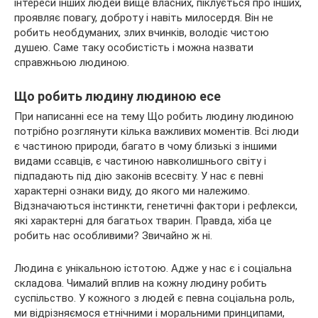
інтереси інших людей вище власних, піклується про інших,
проявляє повагу, доброту і навіть милосердя. Він не
робить необдуманих, злих вчинків, володіє чистою
душею. Саме таку особистість і можна назвати
справжньою людиною.
Що робить людину людиною есе
При написанні есе на тему Що робить людину людиною
потрібно розглянути кілька важливих моментів. Всі люди
є частиною природи, багато в чому близькі з іншими
видами ссавців, є частиною навколишнього світу і
підпадають під дію законів всесвіту. У нас є певні
характерні ознаки виду, до якого ми належимо.
Відзначаються інстинкти, генетичні фактори і рефлекси,
які характерні для багатьох тварин. Правда, хіба це
робить нас особливими? Звичайно ж ні.
Людина є унікальною істотою. Адже у нас є і соціальна
складова. Чималий вплив на кожну людину робить
суспільство. У кожного з людей є певна соціальна роль,
ми відрізняємося етнічними і моральними принципами,