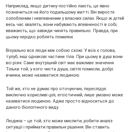
Наприклад, якщо дитину постійно лають, це явно
позначиться на його подальшому житті. Він виросте
озлобленим і невпевненим у власних силах. Якщо ж дітей
весь час хвалять, вони набувають впевненості в собі,
вважають, що завжди чинять правильно. Правда, при
цьому нерідко роблять помилки.
Візуально все люди між собою схожі. У всіх є голова,
тулуб, інші однакові частини тіла. При цьому в душі вони
всі різні. Саме внутрішній світ має важливе значення.
Тільки той, у кого чиста душа, світлі помисли, добрі
вчинки, може називатися людиною.
Той же, хто не думає про оточуючих, переслідує
виключно корисливі цілі, егоїстичний, лише умовно може
називатися людиною. Адже просто відноситься до
даного біологічного виду.
Людина – це той, хто може мислити, робити аналіз
ситуації і приймати правильні рішення. Він ставить