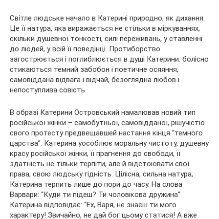
Світле людське начало в Катерині природно, як дихання.
Це її натура, яка виражається не стільки в міркуваннях,
скільки душевної тонкості, силі переживань, у ставленні
до людей, у всій її поведінці. Протиборство
загострюється і поглиблюється в душі Катерини: болісно
стикаються темний забобон і поетичне осяяння,
самовіддана відвага і відчай, безоглядна любов і
непоступлива совість.
В образі Катерини Островський намалював новий тип
російської жінки – самобутньої, самовідданої, рішучістю
свого протесту предвещавшей настання кінця “темного
царства”. Катерина уособлює моральну чистоту, душевну
красу російської жінки, її прагнення до свободи, її
здатність не тільки терпіти, але й відстоювати свої
права, свою людську гідність. Цілісна, сильна натура,
Катерина терпить лише до пори до часу. На слова
Варвари: “Куди ти підеш? Ти чоловікова дружина”
Катерина відповідає: “Ех, Варя, не знаєш ти мого
характеру! Звичайно, не дай бог цьому статися! А вже