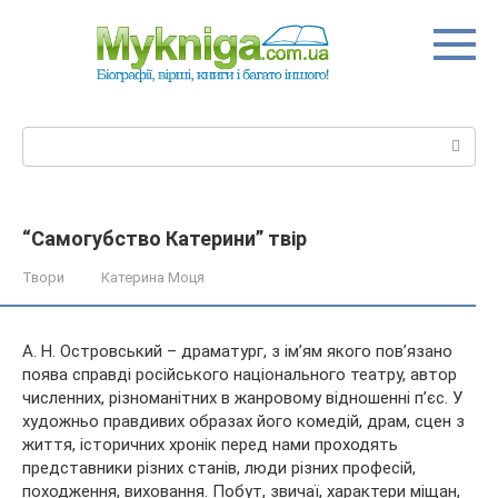
Перейти
до
вмісту
Пошук:
“Самогубство Катерини” твір
Твори
Катерина Моця
А. Н. Островський – драматург, з ім’ям якого пов’язано
поява справді російського національного театру, автор
численних, різноманітних в жанровому відношенні п’єс. У
художньо правдивих образах його комедій, драм, сцен з
життя, історичних хронік перед нами проходять
представники різних станів, люди різних професій,
походження, виховання. Побут, звичаї, характери міщан,