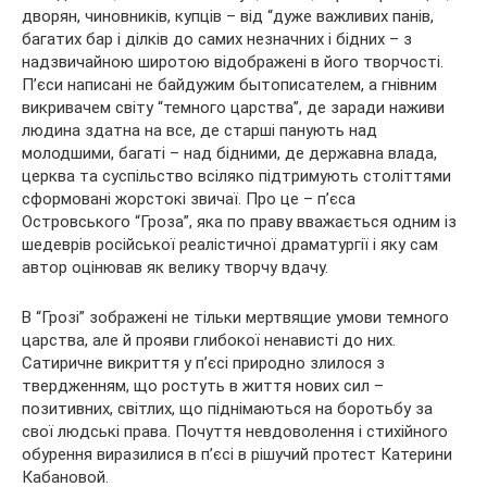
дворян, чиновників, купців – від “дуже важливих панів,
багатих бар і ділків до самих незначних і бідних – з
надзвичайною широтою відображені в його творчості.
П’єси написані не байдужим бытописателем, а гнівним
викривачем світу “темного царства”, де заради наживи
людина здатна на все, де старші панують над
молодшими, багаті – над бідними, де державна влада,
церква та суспільство всіляко підтримують століттями
сформовані жорстокі звичаї. Про це – п’єса
Островського “Гроза”, яка по праву вважається одним із
шедеврів російської реалістичної драматургії і яку сам
автор оцінював як велику творчу вдачу.
В “Грозі” зображені не тільки мертвящие умови темного
царства, але й прояви глибокої ненависті до них.
Сатиричне викриття у п’єсі природно злилося з
твердженням, що ростуть в життя нових сил –
позитивних, світлих, що піднімаються на боротьбу за
свої людські права. Почуття невдоволення і стихійного
обурення виразилися в п’єсі в рішучий протест Катерини
Кабановой.