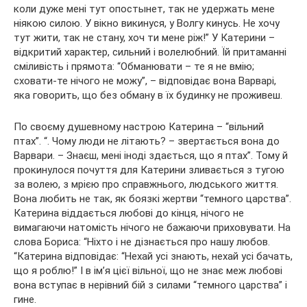
коли дуже мені тут опостынет, так не удержать мене
ніякою силою. У вікно викинуся, у Волгу кинусь. Не хочу
тут жити, так не стану, хоч ти мене ріж!” У Катерини –
відкритий характер, сильний і волелюбний. Їй притаманні
сміливість і прямота: “Обманювати – те я не вмію;
сховати-те нічого не можу”, – відповідає вона Варварі,
яка говорить, що без обману в їх будинку не проживеш.
По своєму душевному настрою Катерина – “вільний
птах”. “. Чому люди не літають? – звертається вона до
Варвари. – Знаєш, мені іноді здається, що я птах”. Тому й
прокинулося почуття для Катерини зливається з тугою
за волею, з мрією про справжнього, людського життя.
Вона любить не так, як боязкі жертви “темного царства”.
Катерина віддається любові до кінця, нічого не
вимагаючи натомість нічого не бажаючи приховувати. На
слова Бориса: “Ніхто і не дізнається про нашу любов.
“Катерина відповідає: “Нехай усі знають, нехай усі бачать,
що я роблю!” І в ім’я цієї вільної, що не знає меж любові
вона вступає в нерівний бій з силами “темного царства” і
гине.