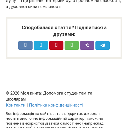
душу. “. І це рішення Катерини було проявом не слабкості,
а духовної сили і сміливості.
Сподобалася стаття? Поділитися з
друзями:
© 2026 Моя книга: Допомога студентам та
школярам
Контакти
|
Політика конфіденційності
Вся інформація на сайті взята з відкритих джерел і
носить виключно інформаційний характер, також не
повинна використовуватися самостійно (наприклад,
для лікування). Всі торгові марки, фото, відео і текст,