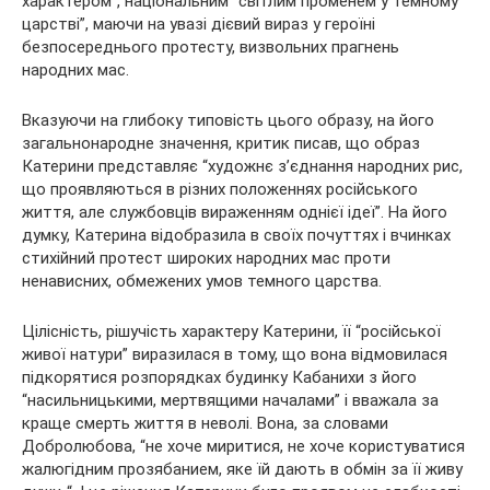
характером”, національним “світлим променем у темному
царстві”, маючи на увазі дієвий вираз у героїні
безпосереднього протесту, визвольних прагнень
народних мас.
Вказуючи на глибоку типовість цього образу, на його
загальнонародне значення, критик писав, що образ
Катерини представляє “художнє з’єднання народних рис,
що проявляються в різних положеннях російського
життя, але службовців вираженням однієї ідеї”. На його
думку, Катерина відобразила в своїх почуттях і вчинках
стихійний протест широких народних мас проти
ненависних, обмежених умов темного царства.
Цілісність, рішучість характеру Катерини, її “російської
живої натури” виразилася в тому, що вона відмовилася
підкорятися розпорядках будинку Кабанихи з його
“насильницькими, мертвящими началами” і вважала за
краще смерть життя в неволі. Вона, за словами
Добролюбова, “не хоче миритися, не хоче користуватися
жалюгідним прозябанием, яке їй дають в обмін за її живу