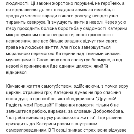
людяності. Ці закони жорстоко порушені, не героїнею, а
по відношенню до неї: її віддали заміж за нелюба, її
зраджує чоловік заради п’яного розгулу, невідступно
тиранить свекруха, її змушують жити в неволі. Через усю
п’єсу проходить болісна боротьба у свідомості Катерини
між розумінням своєї неправоти, своєї гріховності і
невиразним, але все більше владних відчуттям свого
права на людське життя. Але п’єса завершується
моральною перемогою Катерини над темними силами,
мучающими її. Свою вину вона спокутує безмірно, а від
неволі й приниження йде єдиним шляхом, який їй
відкрився.
Кінчаючи життя самогубством, здійснюючи, з точки зору
церкви, страшний гріх, Катерина думає не про спасіння
своєї душі, а про любов, яка їй відкрилася: “Друг мій!
Радість моя! Прощай!” Її рішення померти, тільки б не
залишитися рабою, виражає, за словами Добролюбова,
“потреба виникла руху російського життя”. І це рішення
приходить до Катерини разом з внутрішнім
самовиправданням. В її серці зникає страх, вона відчуває