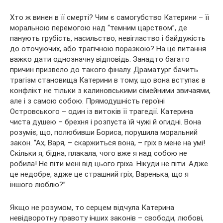
Хто ж винен в її смерті? Чим є самогубство Катерини – її
моральною перемогою над “темним царством”, де
панують грубість, насильство, невігластво і байдужість
до оточуючих, або трагічною поразкою? На це питання
важко дати однозначну відповідь. Занадто багато
причин призвело до такого фіналу. Драматург бачить
трагізм становища Катерини в тому, що вона вступає в
конфлікт не тільки з калиновськими сімейними звичаями,
але і з самою собою. Прямодушність героїні
Островського – один із витоків її трагедії. Катерина
чиста душею – брехня і розпуста їй чужі й огидні. Вона
розуміє, що, полюбивши Бориса, порушила моральний
закон. “Ах, Варя, – скаржиться вона, – гріх в мене на умі!
Скільки я, бідна, плакала, чого вже я над собою не
робила! Не піти мені від цього гріха. Нікуди не піти. Адже
це недобре, адже це страшний гріх, Варенька, що я
іншого люблю?”
Якщо не розумом, то серцем відчула Катерина
невідворотну правоту інших законів – свободи, любові,