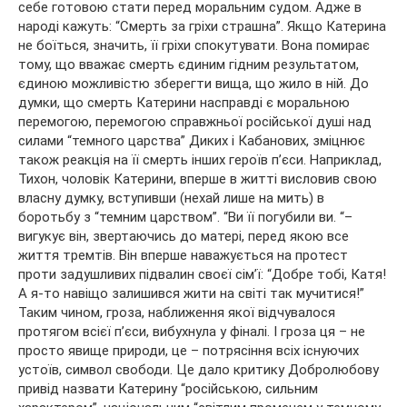
себе готовою стати перед моральним судом. Адже в
народі кажуть: “Смерть за гріхи страшна”. Якщо Катерина
не боїться, значить, її гріхи спокутувати. Вона помирає
тому, що вважає смерть єдиним гідним результатом,
єдиною можливістю зберегти вища, що жило в ній. До
думки, що смерть Катерини насправді є моральною
перемогою, перемогою справжньої російської душі над
силами “темного царства” Диких і Кабанових, зміцнює
також реакція на її смерть інших героїв п’єси. Наприклад,
Тихон, чоловік Катерини, вперше в житті висловив свою
власну думку, вступивши (нехай лише на мить) в
боротьбу з “темним царством”. “Ви її погубили ви. “–
вигукує він, звертаючись до матері, перед якою все
життя тремтів. Він вперше наважується на протест
проти задушливих підвалин своєї сім’ї: “Добре тобі, Катя!
А я-то навіщо залишився жити на світі так мучитися!”
Таким чином, гроза, наближення якої відчувалося
протягом всієї п’єси, вибухнула у фіналі. І гроза ця – не
просто явище природи, це – потрясіння всіх існуючих
устоїв, символ свободи. Це дало критику Добролюбову
привід назвати Катерину “російською, сильним