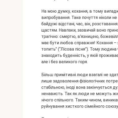
На мою думку, кохання, в тому випадк
випробування. Таке почуття ніколи не
байдужі відстані, час, вік, розставан
щастям. Навпаки, зазвичай воно прино
трагічно: смертю, в’язницею, божевілля
має бути любов справжня! Кохання – як
топить” (“Лісова пісня”). Тому люди
знаходить буденність, у якій проживає
але і без великого горя.
Більш примітивні люди взагалі не здат
лише задоволення фізіологічних потре
стабільною, іноді вона закінчується д
ненависть. Так як люди не можуть жи
нічого спільного. Таким чином, виник
руйнування хисткого сімейного союзу