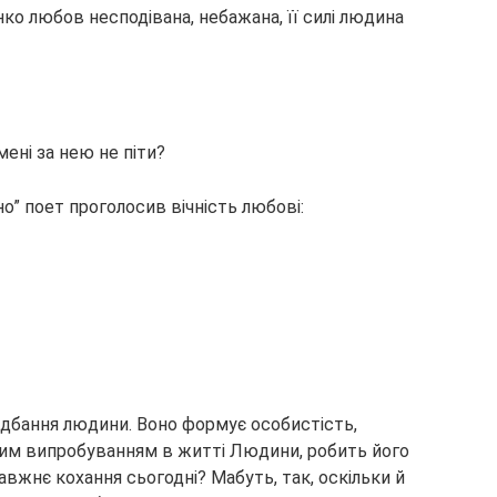
нко любов несподівана, небажана, її силі людина
мені за нею не піти?
но” поет проголосив вічність любові:
дбання людини. Воно формує особистість,
вним випробуванням в житті Людини, робить його
вжнє кохання сьогодні? Мабуть, так, оскільки й