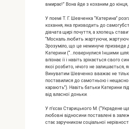
вмирає!” Вона йде з коханим до кінця, 
У поемі Т. Г. Шевченка “Катерина” роз
кохання, яка призводить до самогубст
дівчата щирі почуття, а хлопець став
“Москаль любить жартуючи, жартуючи 
Зрозуміло, що це неминуче призведе до
Катерини (“…повернулися Іншими шляха
впізнає її і навіть зрікається свого с
якої розбито, нічого не залишається, я
Винуватим Шевченко вважає не тільки
поставилися до самотньою і нещасною ж
карають”). Навіть батьки Катерини п
від власної доньки.
У п’єсах Старицького М. (“Украдене щас
любовні відносини поставлені в зале
стає заручником соціальної нерівності