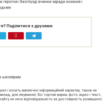
ероїчні і безглузді вчинки заради кохання і
юдьми.
я? Поділитися з друзями:
та школярам
ерел і носить виключно інформаційний характер, також не
ад, для лікування). Всі торгові марки, фото, відео і текст,
сайту не несе відповідальність за достовірність розміщеної