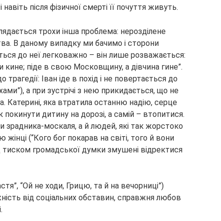
і навіть після фізичної смерті її почуття живуть.
глядається трохи інша проблема: нерозділене
ва. В даному випадку ми бачимо і сторони
иться до неї легковажно – він лише розважається:
кине; піде в свою Московщину, а дівчина гине”.
 трагедії: Іван іде в похід і не повертається до
ми”), а при зустрічі з нею прикидається, що не
ина. Катерині, яка втратила останню надію, серце
к покинути дитину на дорозі, а самій – втопитися.
 зрадника-москаля, а й людей, які так жорстоко
інці (“Кого бог покарав на світі, того й вони
ід тиском громадської думки змушені відректися
тя”, “Ой не ходи, Грицю, та й на вечорниці”)
жність від соціальних обставин, справжня любов
.