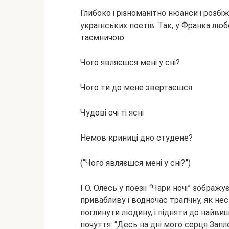
Глибоко і різноманітно нюанси і розбі
українських поетів. Так, у Франка л
таємничою:
Чого являєшся мені у сні?
Чого ти до мене звертаєшся
Чудові очі ті ясні
Немов криниці дно студене?
(“Чого являєшся мені у сні?”)
І О. Олесь у поезії “Чари ночі” зображу
привабливу і водночас трагічну, як нес
поглинути людину, і підняти до найви
почуття: “Десь на дні мого серця Запл