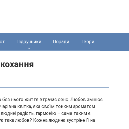
ст
Підручники
Поради
Твори
 кохання
що без нього життя втрачає сенс. Любов змінює
 чарівна квітка, яка своїм тонким ароматом
людині радість, гармонію – саме таким є
ує така любов? Кожна людина зустріне її на