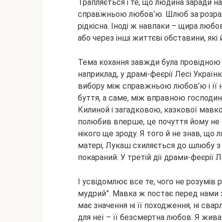
Трапляється і те, що людина заради н
справжньою любов’ю. Шлюб за розраху
рідкісна. Іноді ж навпаки – щира любо
або через інші життєві обставини, які
Тема кохання завжди була провідною в 
наприклад, у драмі-феєрії Лесі Украї
вибору між справжньою любов’ю і її 
буття, а саме, між вправною господи
Килиной і загадковою, казкової мавко
полюбив вперше, це почуття йому не зн
нікого ще зроду. Я того й не знав, що
матері, Лукаш схиляється до шлюбу з 
покараний. У третій дії драми-феєрії
І усвідомлює все те, чого не розумів р
мудрий”. Мавка ж постає перед нами з
має значення ні її походження, ні свар
для неї – її безсмертна любов: Я жива