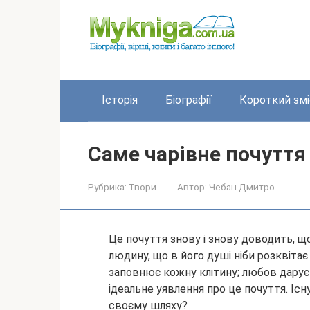
Перейти
до
вмісту
Історія
Біографії
Короткий змі
Саме чарівне почуття
Рубрика:
Твори
Автор:
Чебан Дмитро
Це почуття знову і знову доводить, 
людину, що в його душі ніби розквітає
заповнює кожну клітину; любов дарує 
ідеальне уявлення про це почуття.
Існ
своєму шляху?