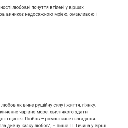
жності любовні почуття втілені у віршах
юбов виникає недосяжною мрією, оманливою і
є любов як вічне рушійну силу і життя, п’янку,
кінченне чарівне море, хвилі якого здатні
щого щастя. Любов – романтичне і загадкове
ела дивну казку любов”, – пише П. Тичина у вірші