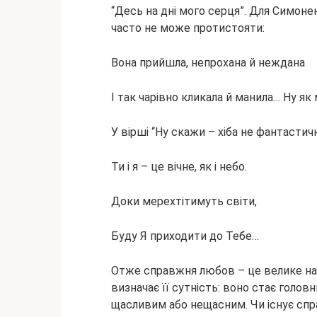
“Десь на дні мого серця”. Для Симоне
часто не може протистояти:
Вона прийшла, непрохана й неждана
І так чарівно кликала й манила… Ну як 
У вірші “Ну скажи – хіба не фантастич
Ти і я – це вічне, як і небо.
Доки мерехтітимуть світи,
Буду Я приходити до Тебе…
Отже справжня любов – це велике на
визначає її сутність: воно стає голо
щасливим або нещасним. Чи існує спра