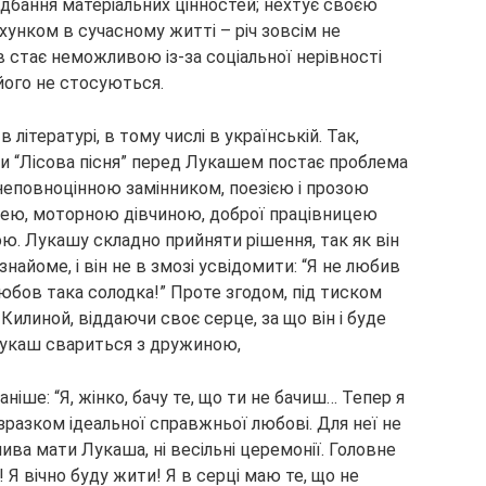
адбання матеріальних цінностей; нехтує своєю
нком в сучасному житті – річ зовсім не
в стає неможливою із-за соціальної нерівності
 його не стосуються.
літературі, в тому числі в українській. Так,
нки “Лісова пісня” перед Лукашем постає проблема
неповноцінною замінником, поезією і прозою
нею, моторною дівчиною, доброї працівницею
ю. Лукашу складно прийняти рішення, так як він
айоме, і він не в змозі усвідомити: “Я не любив
 любов така солодка!” Проте згодом, під тиском
Килиной, віддаючи своє серце, за що він і буде
 Лукаш свариться з дружиною,
аніше: “Я, жінко, бачу те, що ти не бачиш… Тепер я
разком ідеальної справжньої любові. Для неї не
лива мати Лукаша, ні весільні церемонії. Головне
! Я вічно буду жити! Я в серці маю те, що не