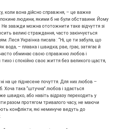
у, коли вона дійсно справжня, – це важке
 покине людини, якими б не були обставини. Йому
ня. Не завжди можна ототожнити таке відчуття зі
сить великі страждання, часто закінчується
м. Леся Українка писала : “Ні, це ти забула, що
 вода, – плавка і швидка; рве, грає, затягає й
на часто обминає свою справжню любов і
 тихо і спокійно своє життя без великого щастя,
ні на це піднесене почуття. Для них любов –
б. Хоча така “штучна” любов і здається
уже швидко, або навіть відразу переходить у
ти разом протягом тривалого часу, не маючи
ають конфлікти, які неминуче ведуть до
.