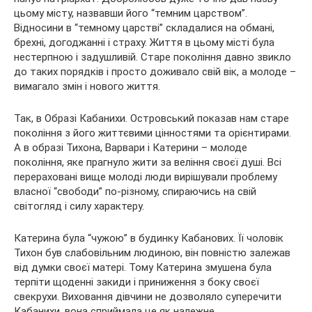
цьому місту, назвавши його “темним царством”.
Відносини в “темному царстві” складалися на обмані,
брехні, догоджанні і страху. Життя в цьому місті була
нестерпною і задушливій. Старе покоління давно звикло
до таких порядків і просто доживало свій вік, а молоде –
вимагало змін і нового життя.
Так, в Образі Кабанихи. Островський показав нам старе
покоління з його життєвими цінностями та орієнтирами.
А в образі Тихона, Варвари і Катерини – молоде
покоління, яке прагнуло жити за веління своєї душі. Всі
перераховані вище молоді люди вирішували проблему
власної “свободи” по-різному, спираючись на свій
світогляд і силу характеру.
Катерина була “чужою” в будинку Кабанових. Її чоловік
Тихон був слабовільним людиною, він повністю залежав
від думки своєї матері. Тому Катерина змушена була
терпіти щоденні закиди і приниження з боку своєї
свекрухи. Виховання дівчини не дозволяло суперечити
Кабанихи, вона сприймала це як належне.