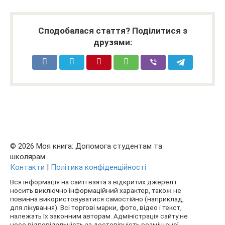
Сподобалася стаття? Поділитися з
друзями:
© 2026 Моя книга: Допомога студентам та
школярам
Контакти
|
Політика конфіденційності
Вся інформація на сайті взята з відкритих джерел і
носить виключно інформаційний характер, також не
повинна використовуватися самостійно (наприклад,
для лікування). Всі торгові марки, фото, відео і текст,
належать їх законним авторам. Адміністрація сайту не
несе відповідальність за достовірність розміщеної