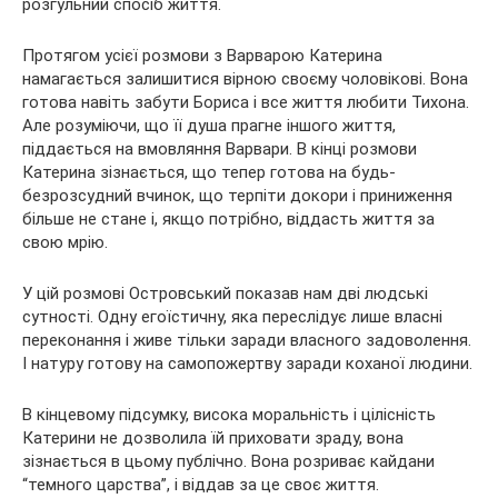
розгульний спосіб життя.
Протягом усієї розмови з Варварою Катерина
намагається залишитися вірною своєму чоловікові. Вона
готова навіть забути Бориса і все життя любити Тихона.
Але розуміючи, що її душа прагне іншого життя,
піддається на вмовляння Варвари. В кінці розмови
Катерина зізнається, що тепер готова на будь-
безрозсудний вчинок, що терпіти докори і приниження
більше не стане і, якщо потрібно, віддасть життя за
свою мрію.
У цій розмові Островський показав нам дві людські
сутності. Одну егоїстичну, яка переслідує лише власні
переконання і живе тільки заради власного задоволення.
І натуру готову на самопожертву заради коханої людини.
В кінцевому підсумку, висока моральність і цілісність
Катерини не дозволила їй приховати зраду, вона
зізнається в цьому публічно. Вона розриває кайдани
“темного царства”, і віддав за це своє життя.