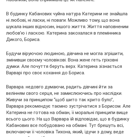
В будинку Кабанових чуйна натура Катерини не знайшла
ні любові, ні ласки, ні поваги. Можливо тому, що вона
шукала інших відносин, іншого життя. Життя наповненим
любов’ю і ласкою. Катерина закохалася в племінника
Дикого, Бориса.
Будучи віруючою людиною, дівчина не могла згрішити,
змінивши своєму чоловікові. Вона жене геть гріховні
думки. Але почуття беруть верх. Катерина зізнається
Варварі про своє кохання до Бориса.
Варвара. недовго думаючи, радить дівчині йти за
велінням свого серця, не замислюючись про наслідки.
Живучи за принципом “щоб шито так крито було”,
Варвара рекомендує таємно зустрічатися з Борисом. Але
Катерина не готова на обман, її моральні принципи вище
всього цього. На що Варвара їй відповідає, що в будинку
Кабанових все побудовано на обмані. Тут брешуть всі,
включаючи її чоловіка Тихона, який, їдучи з дому, веде