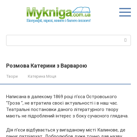
Перейти
до
вмісту
Пошук:
Розмова Катерини з Варварою
Твори
Катерина Моця
Написана в далекому 1869 році п’єса Островського
“Гроза “, не втратила своєї актуальності і в наш час.
Театральні постановки даного літературного твору
мають не підроблений інтерес з боку сучасного глядача.
Дія п’єси відбувається у вигаданому місті Калинове, де
панує
патріархат. Добролюбов дуже точно дав назву