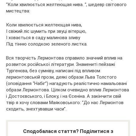
“Коли хвилюється желтеющая нива. “, шедевр світового
мистецтва:
Коли хвилюється желтеющая нива,
І свіжий ліс шумить при звуці вітерцю,
І ховається в саду малинова зливу
Під тінню солодкою зеленого листка.
Вся творчість Лермонтова справило значний вплив на
розвиток російської літератури. Знамениті пейзажі
Тургенєва, без сумніву, написані під впливом
лермонтовській прози, деякі образи Льва Толстого
(оповідання “Набіг”) нагадують реалістично намальовані
образи Лермонтова. Цілком очевидно вплив Лермонтова
і Достоєвського, і Блоку, і на Єсеніна. А закінчити свій
твір я хочу словами Маяковського: “До нас Лермонтов
сходить, знехтувавши часи”.
Сподобалася стаття? Поділитися з