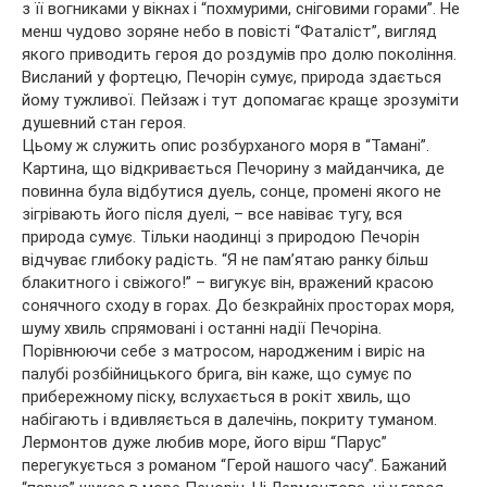
з її вогниками у вікнах і “похмурими, сніговими горами”. Не
менш чудово зоряне небо в повісті “Фаталіст”, вигляд
якого приводить героя до роздумів про долю покоління.
Висланий у фортецю, Печорін сумує, природа здається
йому тужливої. Пейзаж і тут допомагає краще зрозуміти
душевний стан героя.
Цьому ж служить опис розбурханого моря в “Тамані”.
Картина, що відкривається Печорину з майданчика, де
повинна була відбутися дуель, сонце, промені якого не
зігрівають його після дуелі, – все навіває тугу, вся
природа сумує. Тільки наодинці з природою Печорін
відчуває глибоку радість. “Я не пам’ятаю ранку більш
блакитного і свіжого!” – вигукує він, вражений красою
сонячного сходу в горах. До безкрайніх просторах моря,
шуму хвиль спрямовані і останні надії Печоріна.
Порівнюючи себе з матросом, народженим і виріс на
палубі розбійницького брига, він каже, що сумує по
прибережному піску, вслухається в рокіт хвиль, що
набігають і вдивляється в далечінь, покриту туманом.
Лермонтов дуже любив море, його вірш “Парус”
перегукується з романом “Герой нашого часу”. Бажаний