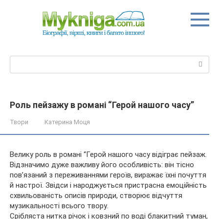
Перейти
до
вмісту
Пошук:
Роль пейзажу в романі “Герой нашого часу”
Твори
Катерина Моця
Велику роль в романі “Герой нашого часу відіграє пейзаж.
Відзначимо дуже важливу його особливість: він тісно
пов’язаний з переживаннями героїв, виражає їхні почуття
й настрої. Звідси і народжується пристрасна емоційність
схвильованість описів природи, створює відчуття
музикальності всього твору.
Срібляста нитка річок і ковзний по воді блакитний туман,