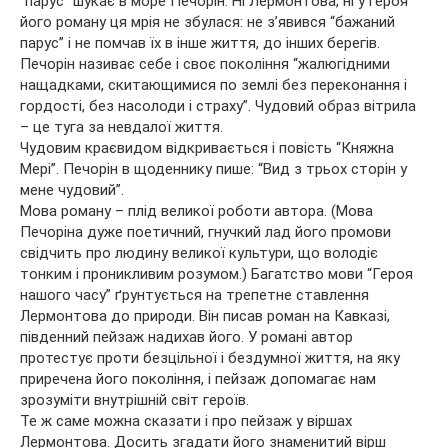
“парус” шукає в море Печорін. Ні Лермонтова, ні у героя
його роману ця мрія не збулася: не з’явився “бажаний
парус” і не помчав їх в інше життя, до інших берегів.
Печорін називає себе і своє покоління “жалюгідними
нащадками, скитающимися по землі без переконання і
гордості, без насолоди і страху”. Чудовий образ вітрила
– це туга за невдалої життя.
Чудовим краєвидом відкривається і повість “Княжна
Мері”. Печорін в щоденнику пише: “Вид з трьох сторін у
мене чудовий”.
Мова роману – плід великої роботи автора. (Мова
Печоріна дуже поетичний, гнучкий лад його промови
свідчить про людину великої культури, що володіє
тонким і проникливим розумом.) Багатство мови “Героя
нашого часу” ґрунтується на трепетне ставлення
Лермонтова до природи. Він писав роман на Кавказі,
південний пейзаж надихав його. У романі автор
протестує проти безцільної і бездумної життя, на яку
приречена його покоління, і пейзаж допомагає нам
зрозуміти внутрішній світ героїв.
Те ж саме можна сказати і про пейзаж у віршах
Лермонтова. Досить згадати його знаменитий вірш