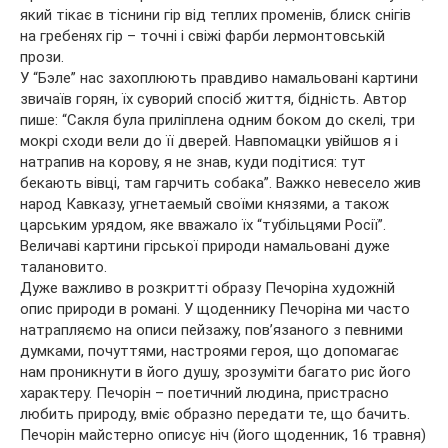
який тікає в тіснини гір від теплих променів, блиск снігів
на гребенях гір – точні і свіжі фарби лермонтовській
прози.
У “Бэле” нас захоплюють правдиво намальовані картини
звичаїв горян, їх суворий спосіб життя, бідність. Автор
пише: “Сакля була приліплена одним боком до скелі, три
мокрі сходи вели до її дверей. Навпомацки увійшов я і
натрапив на корову, я не знав, куди подітися: тут
бекають вівці, там гарчить собака”. Важко невесело жив
народ Кавказу, угнетаемый своїми князями, а також
царським урядом, яке вважало їх “тубільцями Росії”.
Величаві картини гірської природи намальовані дуже
талановито.
Дуже важливо в розкритті образу Печоріна художній
опис природи в романі. У щоденнику Печоріна ми часто
натрапляємо на описи пейзажу, пов’язаного з певними
думками, почуттями, настроями героя, що допомагає
нам проникнути в його душу, зрозуміти багато рис його
характеру. Печорін – поетичний людина, пристрасно
любить природу, вміє образно передати те, що бачить.
Печорін майстерно описує ніч (його щоденник, 16 травня)