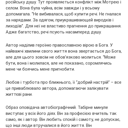
російську душу. Тут проявляється конфлікт між Мотрею і
селом. Вона була чуйна, всім завжди і у всьому
допомагала. “Не вибивалася, щоб купити речі. Не гналася
за нарядами. За одягом, приукрашивающей виродків і
лиходіїв”. Для неї не властиво прагнення до прикрашання.
Адже багатство, речі псують насамперед душу.
Автор наділив героїню православною вірою в Бога. У
найважчі хвилини свого життя вона звертається до Бога,
але для цього зовсім не обов’язково молиться. “Може
бути, вона і молилася, але не показано, соромлячись
мене чи боячись мене пригнобити.
Любов і турбота про ближнього, її “добрий настрій” – все
це приваблювало автора, допомагаючи залікувати
життєві рани.
Образ оповідача автобіографічний. Табірне минуле
виступає у всіх його діях. Він за професією вчитель так
само, як і автор. Він любить спокій і самоту, не допускає,
що інші люди втручалися в його життя. Він