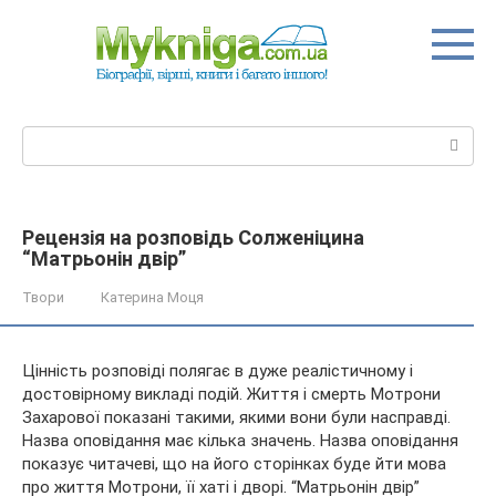
Перейти
до
вмісту
Пошук:
Рецензія на розповідь Солженіцина
“Матрьонін двір”
Твори
Катерина Моця
Цінність розповіді полягає в дуже реалістичному і
достовірному викладі подій. Життя і смерть Мотрони
Захарової показані такими, якими вони були насправді.
Назва оповідання має кілька значень. Назва оповідання
показує читачеві, що на його сторінках буде йти мова
про життя
Мотрони, її хаті і дворі. “Матрьонін двір”