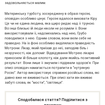
задовольняється малим.
Материнську турботу, зосереджену в образі героїні,
оповідач особливо цінує. Героїні вдалося виховати Кіру.
Це чи не єдина людина, яка щиро ридає над її труною.
Всі інші близькі їй люди ніколи не розуміли її. Вони
використовували її, надсмехались над нею, Грубо
поводилися з нею. Одним словом, вони вели себе не
праведно. На їх фоні особливо виділялася праведність
Мотрони. Лікар, який приїхав до неї, заподіяв біль і
незручності, ніж допоміг. Відвідування Мотрею лікарні
приносили їй більше клопоту, ніж дали якийсь позитивний
результат. Вони лише її змучили і підірвали здоров’я. При
описі оповідач намагається потрапити в “нутряную
Росію”. Автор використовує справжні російські слова, які
давно вже не вживаються. При описі хати він вживає
забуті слова, як “мости”, “світлиця”.
Сподобалася стаття? Поділитися з
друзями: