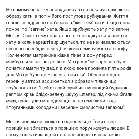
На самому початку оповідання автор показує цілісність
образу хати, а потім його поступове руйнування. Життя
героїні невідривно пов’язана з “життям” хати. Якщо вона
помре, то “загине” хата. Якщо зруйнують хату, то загине
Мотря. Саме тому вона довго не погоджується ламати
хату, а коли нарешті вирішується, то на неї навалюються
всі нові і нові біди, передбачаючи неминучу катастрофу.
Колченогая матренина кішка тікає з дому перед
майбутньою катастрофою. Мотрону “моторошно було
почати ламати ту дах, під якою вона прожила п’ять років.
для Мотрі було це – кінець її життя”. Образ молодої
героїні у автора асоціюється з образом тільки що
зрубаної хати. “Цей старий сірий изгнивающий будинок
раптом крізь блідо-зелену шкуру шпалер, під якими бігали
миші, проступив молодим, ще не потемнілими тоді,
струганными колодами і веселим смолистим запахом”.
Мотря зовсім не схожа на односельців. Її життєва
позиція не збігається з позицією поруч живуть людей. В
епоху колективізації їй вдалося зберегти справжню