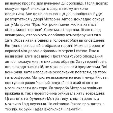
визначає простір для вчинення дії розповіді. Після довгих
пошуків герой знаходить двір, в якому він хоче
оселитися. Але це не означає, що дія оповідання буде
розгортатися у дворі Мотрони. Автор докладно описує
хату Мотрони. “Крім Мотрони і мене, жили в хаті ще:
кішка, миші і таргани”. Саме миші і таргани, бігають під
шпалерами, створюють особливу атмосферу життя в
хаті. Образ хати є одним з головних образів оповідання.
Він тісно пов’язаний з образом героїні. Можна провести
паралелі між двома образами Мотрею і хатою. Вже в
назві вони злиті воєдино. Протягом усього оповідання
автор показує життя цих двох образів. Хату героїні і речі,
що знаходяться в ній, не можна назвати предметами. Всі
вони живі. Хата наповнена особливими повітрям, світлом
і атмосферою. Мотрю, незважаючи на всю її енергійність,
поступово разив “чорний недуга”, про який нічого не
могли сказати доктора. Як хвороба Мотрони повільно
вражала її, так і червоточина руйнувала хату зсередини.
Ці дві істоти, будинок і Мотря, гинуть від старості, а
можливо і від псування. На світлицю “лягло прокляття з
тих пір, як руки Тадея вхопилися її ламати”.