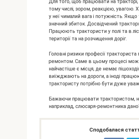
Для того, щоб працювати на тракторі
тому числі, зором, реакцією, увагою. Х
у неї чималий вага і потужність. Як
значний збиток. Досвідчений трактори
Працюють трактористи у полі та в лісі,
території та на розчищення доріг.
Головні ризики професії тракториста п
ремонтом. Саме в цьому процесі мож
найчастіше є місця, де немає пішоході
виїжджають на дороги, а іноді працюю
трактористу потрібно бути дуже ува
Бажаючи працювати трактористом, най
наприклад, слюсаря-ремонтника даної
Сподобалася статт