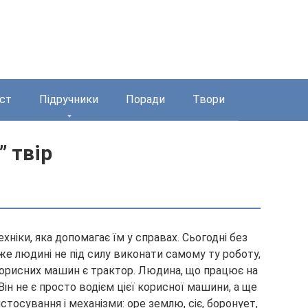
ст
Підручники
Поради
Твори
 твір
хніки, яка допомагає їм у справах. Сьогодні без
дже людині не під силу виконати самому ту роботу,
корисних машин є трактор. Людина, що працює на
ін не є просто водієм цієї корисної машини, а ще
стосування і механізми: оре землю, сіє, боронует,