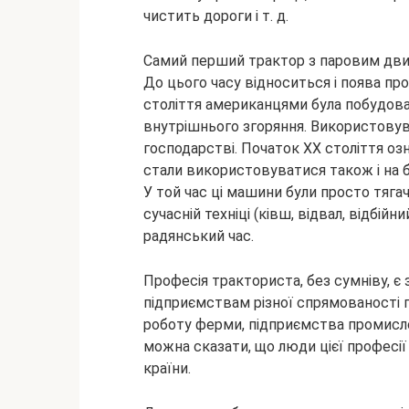
чистить дороги і т. д.
Самий перший трактор з паровим двиг
До цього часу відноситься і поява про
століття американцями була побудова
внутрішнього згоряння. Використову
господарстві. Початок ХХ століття оз
стали використовуватися також і на б
У той час ці машини були просто тягач
сучасній техніці (ківш, відвал, відбійн
радянський час.
Професія тракториста, без сумніву, є
підприємствам різної спрямованості п
роботу ферми, підприємства промисл
можна сказати, що люди цієї професі
країни.