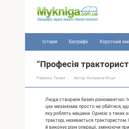
Перейти
до
вмісту
Історія
Біографії
Короткий змі
“Професія тракторист”
Рубрика:
Твори
Автор:
Катерина Моця
Люди створили безліч різноманітної те
цих механізмів просто не обійтися, а
яку роблять машини. Однією з таких 
тракторі, називається
трактористом. В
й виконує різні операції, змінюючи при