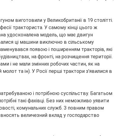
уном виготовили у Великобританії в 19 столітті.
фесії тракториста. У самому кінці цього ж
на удосконалена модель, що має двигун
валися ці машини виключно в сільському
наменувався появою і поширенням тракторів, які
удівництвах, на фронті, на розчищення території.
ами і не мали змінних робочих частин, як на
ий молот та ін). У Росії перші трактори з’явилися в
 затребуваною і потрібною суспільству. Багатьом
отрібні такі фахівці. Без них неможливо уявити
овості, комунальних служб. З повним правом
ї вносять величезний вклад у господарство