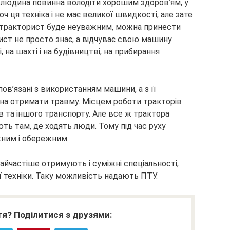
, людина повинна володіти хорошим здоров’ям, у
оч ця техніка і не має великої швидкості, але зате
що тракторист буде неуважним, можна принести
ст не просто знає, а відчуває свою машину.
 на шахті і на будівництві, на прибирання
ов’язані з використанням машини, а з її
на отримати травму. Місцем роботи тракторів
в та іншого транспорту. Але все ж трактора
ть там, де ходять люди. Тому під час руху
жним і обережним.
частіше отримують і суміжні спеціальності,
 техніки. Таку можливість надають ПТУ.
я? Поділитися з друзями: