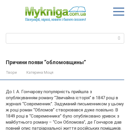
Перейти
до
вмісту
Пошук:
Причини появи “обломовщины”
Твори
Катерина Моця
До І. А. Гончарову популярність прийшла з
опублікуванням роману “Звичайна історія” в 1847 році в
журналі “Современник”. Задуманий письменником у цьому
ж році роман “Обломов” створювався дуже повільно. В
1849 році в “Современнике” було опубліковано уривок з
майбутнього роману –
“Сон Обломова”, де Гончаров дав
повний опис патріархальної життя російських поміщиків.