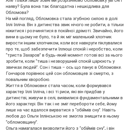
Але тільки лише зовні ми розрізняємо Обломовку уві сні і
наяву? Була вона так благодатна і нешкідлива для
Обломова?
На мій погляд, Обломовка стала згубною силою в долі
Іллі Ілліча. Він з дитинства звик нічого не робити, а тільки
ніжитися і розчинятися в покійної дрімоті. Звичайно, його
вини в цьому не було, та й як міг маленький хлопчик
вирости іншим хлопчиком, коли все навкруги піклувалися
про те, щоб забезпечити Іллюші спокій і неробство, коли
“триста Захаров” в будь-який момент готові всі за нього
зробити, коли “тиша і незворушний спокій царюють у
звичках людей”. Сон і тиша – ось що панує в Обломовке.
Гончаров порівнює цей сон обломовцев зі смертю, з
повальним хворобою.
Життя в Обломовке стала часом, коли формувався
характер Іллі Ілліча, і всі ті риси, які він придбав у
дитинстві, живучи в селі, виявилися фундаментальними в
його характері. Він так і не зміг перебороти себе, йому
лише на час вдалося вирватися з “обіймів сну”. Навіть
любов до Ольги Іллінською не змогла знищити в ньому
“обломовщину”.
Ольга намагалася визволити його з “обіймів сну”, і він