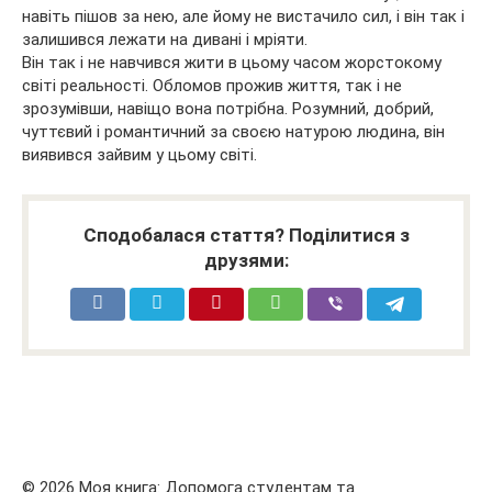
навіть пішов за нею, але йому не вистачило сил, і він так і
залишився лежати на дивані і мріяти.
Він так і не навчився жити в цьому часом жорстокому
світі реальності. Обломов прожив життя, так і не
зрозумівши, навіщо вона потрібна. Розумний, добрий,
чуттєвий і романтичний за своєю натурою людина, він
виявився зайвим у цьому світі.
Сподобалася стаття? Поділитися з
друзями:
© 2026 Моя книга: Допомога студентам та