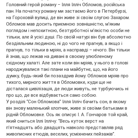
Головний герой роману – Ілля Ілліч Обломов, російська
пан. На початку роману ми застаємо його в Петербурзі,
на Гороховій вулиці, де він живе зі своїм слугою Захаром.
Обломов мав досить приємною зовнішністю, м’яким
поглядом і непохитною, безтурботної м’якістю особи не
тільки, але й усієї душі. По своїй натурі він був абсолютно
бездіяльним людиною, ні до чого не прагнув, а якщо і
прагнув, то тільки в мріях, а насправді – нічого. Він тільки
й знав, що лежав на дивані в своєму улюбленому
східному халаті. Але зате коли він мріяв, у нього в голові
народжувалися такі плани на майбутнє, що, на його
думку, будь-який би позаздрив йому. Обломов мріяв про
тихого, мирного життя в Обломовке, куди ще не
дісталася цивілізація, де люди живуть, не турбуючись ні
про що, де все відбувається само собою.
У розділі “Сон Обломова” Ілля Ілліч бачить сон, в якому
він знову маленький хлопчик, живе зі своїми батьками в
рідній Обломовке. Ось як описує І. А. Гончаров той край,
який сниться Іллі Іллічу: “Весь куток верст на
п’ятнадцять або двадцять навколо представляв ряд
живописних етюдів, веселих, усміхнених пейзажів”.