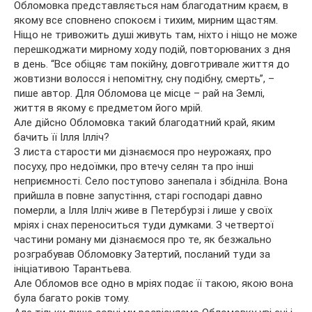
Обломовка представляється нам благодатним краєм, в
якому все сповнено спокоєм і тихим, мирним щастям.
Ніщо не тривожить душі живуть там, ніхто і ніщо не може
перешкоджати мирному ходу подій, повторюваних з дня
в день. “Все обіцяє там покійну, довготривале життя до
жовтизни волосся і непомітну, сну подібну, смерть”, –
пише автор. Для Обломова це місце – рай на Землі,
життя в якому є предметом його мрій.
Але дійсно Обломовка такий благодатний край, яким
бачить її Ілля Ілліч?
З листа старости ми дізнаємося про неурожаях, про
посуху, про недоїмки, про втечу селян та про інші
неприємності. Село поступово занепала і збідніла. Вона
прийшла в повне запустіння, старі господарі давно
померли, а Ілля Ілліч живе в Петербурзі і лише у своїх
мріях і снах переноситься туди думками. З четвертої
частини роману ми дізнаємося про те, як безжально
розграбував Обломовку Затертий, посланий туди за
ініціативою Тарантьева.
Але Обломов все одно в мріях подає її такою, якою вона
була багато років тому.