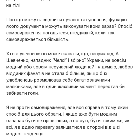
на тілі.
Про що можуть свідчити сучасні татуювання, функцію
якого документа можуть виконувати вони зараз? Спосіб
самовираження, погодьтеся, нікудишній, коли так
самовиражається більшість.
Хто з упевненістю може сказати, що, наприклад, А.
Шевченко, нападник “Челсі” і збірної України, не зовсім
модний або зовсім несучасний людина? І я думаю, любов
відданих фанатів не стала б більше, якщо б їх
улюбленець розмалював себе багатозначними
малюнками, але в один жахливий момент перестав би
забивати голи.
Я не проти самовираження, але вся справа в тому, який
спосіб для цього обрати. І якщо вже бути модним
означає бути не гірше інших, а по суті, бути таким же, як
всі, я віддаю перевагу залишатися в стороні від цієї
модної тенденції.