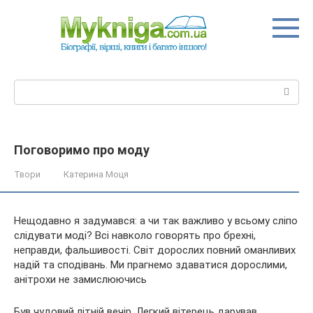
Перейти
до
вмісту
Пошук:
Поговоримо про моду
Твори
Катерина Моця
Нещодавно я задумався: а чи так важливо у всьому сліпо
слідувати моді? Всі навколо говорять про брехні,
неправди, фальшивості. Світ дорослих повний оманливих
надій та сподівань. Ми прагнемо здаватися дорослими,
анітрохи не замислюючись
Був чудовий літній вечір. Легкий
вітерець дарував