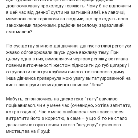
довгоочікувану прохолоду і свіжість. Чому б не відпочити
в цей час від денної суєти на затишній алеї, на лавочці,
мимоволі спостерігаючи за людьми, що проходять повз
закоханими парочками, радіючи веселому, заразливий
сміх малечі?
По сусідству зі мною дві дівчини, дві пустотливі реготухи
жваво обговорювали якусь дуже важливу тему. При
цьому одна з них, вимовляючи чергову репліку, встигала
повним витонченості жестом підносити до губ цигарку і
отруювати повітря клубами сизого тютюнового диму.
Інша дівчинка привернула мою увагу вытатуированной на
кисті лівої руки невигадливої написом “Леха”.
Мабуть, спізнюючись на дискотеку, “тату” ввічливо
поцікавилася, чи є у мене час (очевидно, хотіла запитати,
котра година). Час у мене знайшлося і мені захотілося
витратити його з користю, а саме – у що б то не стало
дізнатися історію появи такого “шедевру” сучасного
мистецтва на її руці: