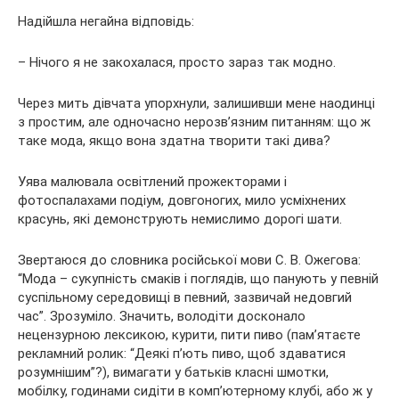
Надійшла негайна відповідь:
– Нічого я не закохалася, просто зараз так модно.
Через мить дівчата упорхнули, залишивши мене наодинці
з простим, але одночасно нерозв’язним питанням: що ж
таке мода, якщо вона здатна творити такі дива?
Уява малювала освітлений прожекторами і
фотоспалахами подіум, довгоногих, мило усміхнених
красунь, які демонструють немислимо дорогі шати.
Звертаюся до словника російської мови С. В. Ожегова:
“Мода – сукупність смаків і поглядів, що панують у певній
суспільному середовищі в певний, зазвичай недовгий
час”. Зрозуміло. Значить, володіти досконало
нецензурною лексикою, курити, пити пиво (пам’ятаєте
рекламний ролик: “Деякі п’ють пиво, щоб здаватися
розумнішим”?), вимагати у батьків класні шмотки,
мобілку, годинами сидіти в комп’ютерному клубі, або ж у