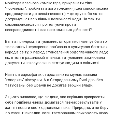
монітора власного комп’ютера, прикрашати тіло
“чорнилом “, пробивати його голками (і цей список можна
продовжувати до нескінченності) – це круто, бо як ти
дотримуєшся всіх віянь її величності моди. Чи так ти
самовыражаешься, протестуючи проти
несправедливості і зла навколишньої дійсності?
Взяти, приміром, татуювання, історія якої налічує багато
тисячоліть і нерозривно пов’язана з культурою багатьох
народів світу. У період становлення родоплемінного ладу,
як, втім, і в радянській в’язниці, татуювання замінювали
документи і вказували на статус людини в спільноті.
Навіть в саркофагах стародавніх на муміях виявили
“говорять” візерунки. А в Стародавньому Римі діяч без
татуювань, без шрамів не досягав вершин влади.
З цього випливає, що людина, яка вирішила прикрасити
себе подібним чином, домагався певних результатів у
житті і поваги своїх одноплемінників. Природно, я не беру
до уваги ті випадки, коли татуюванням приховують шрам