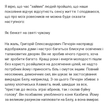
Я вірю, що час “зайвих” людей пройшло, що наше
покоління відчує відсутність сенсу життя. І сподіваюся,
що про моїх
ровесників не можна буде сказати
наступного:
Як бенкет на святі чужому.
На жаль, Григорій Олександрович Печорін насправді
відображала думи і настрої багатьох блискуче освічених і
талановитих дворян. Він не зробив нічого гідного, хоча
міг зробити багато. Кращі роки і енергія молодості пішли
без користі, розійшлися на досягнення цілей, не надто
потрібних йому і приносять біль і смуток іншим. Повний
неосяжних, демонічних сил, він шукає їм застосування:
викрадає Белу, наприклад. З-за цього Печорін збиває з
шляху хлопчиська Азамата, який, швидше за все,
“пристав до якоїсь зграї абреків, так і склав буйну
голову”. Він позбавляє улюбленого коня Казбича. Йому
за великим рахунком наплювати на Белу, а вона вмирає.