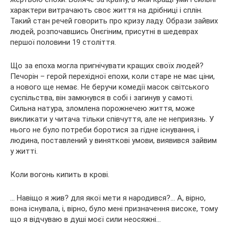
характери витрачають своє життя на дрібниці і сплін.
Такий стан речей говорить про кризу ладу. Образи зайвих
людей, розпочавшись Онєгіним, присутні в шедеврах
першої половини 19 століття.
Що за епоха могла пригнічувати кращих своїх людей?
Печорін – герой перехідної епохи, коли старе не має ціни,
а нового ще немає. Не беручи комедії масок світського
суспільства, він замкнувся в собі і загинув у самоті.
Сильна натура, зломлена порожнечею життя, може
викликати у читача тільки співчуття, але не неприязнь. У
нього не було потреби боротися за гідне існування, і
людина, поставлений у виняткові умови, виявився зайвим
у житті.
Коли вогонь кипить в крові.
… Навіщо я жив? для якої мети я народився?… А, вірно,
вона існувала, і, вірно, було мені призначення високе, тому
що я відчуваю в душі моєї сили неосяжні…