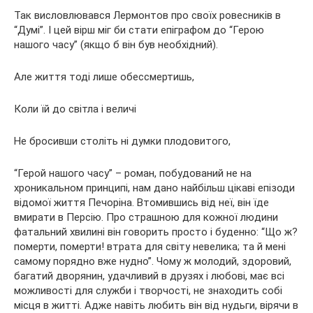
Так висловлювався Лермонтов про своїх ровесників в
“Думі”. І цей вірш міг би стати епіграфом до “Герою
нашого часу” (якщо б він був необхідний).
Але життя тоді лише обессмертишь,
Коли їй до світла і величі
Не бросивши століть ні думки плодовитого,
“Герой нашого часу” – роман, побудований не на
хроникальном принципі, нам дано найбільш цікаві епізоди
відомої життя Печоріна. Втомившись від неї, він їде
вмирати в Персію. Про страшною для кожної людини
фатальний хвилині він говорить просто і буденно: “Що ж?
померти, померти! втрата для світу невелика; та й мені
самому порядно вже нудно”. Чому ж молодий, здоровий,
багатий дворянин, удачливий в друзях і любові, має всі
можливості для служби і творчості, не знаходить собі
місця в житті. Адже навіть любить він від нудьги, вірячи в