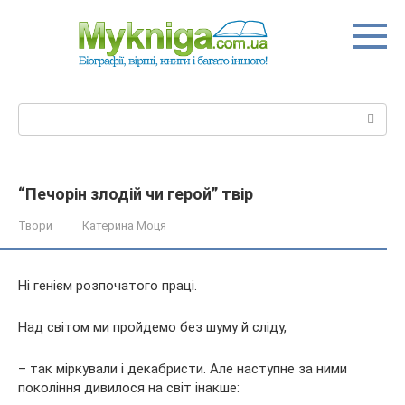
Перейти
до
вмісту
Пошук:
“Печорін злодій чи герой” твір
Твори
Катерина Моця
Ні генієм розпочатого праці.
Над світом ми пройдемо без шуму й сліду,
– так міркували і декабристи. Але наступне за ними
покоління дивилося на світ інакше: