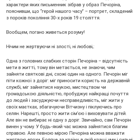
характери яких письменник зібрав у образ Печоріна,
пояснивши, що “герой нашого часу” – портрет, складений
з пороків покоління 30-х років 19 століття.
Вообщем, погано живеться розуму!
Нічим не жертвуючи ні злості, ні любові,:
Одна з головних слабких сторін Печоріна – відсутність
мети в житті, тому він метається, не знаючи, чим
зайняти святкові дні, схожі один на одного. Печорін міг
піти кожної з доріг: міг приносити користь на державній
службі, міг зайнятися наукою, мистецтвом чи
громадською діяльністю, пробуджує найкращі почуття
до людей і засуджуючи несправедливість, міг жити у
своїх маєтках, збагачуючи Вітчизну і піклуючись про
селян. Нарешті, просто жити сім’єю і виховувати дітей.
Але він не вибирає ні одну з доріг. Звичайно, сам Печорін
винен у чому. У будь-який час можна зайнятися благим
справою. Але певною мірою Печоріна можна вважати
жертвою епохи. Боляче за країну, в якій кращі уми і сильні