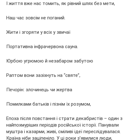
І життя вже нас томить, як рівний шлях без мети,
Наш час зовсім не поганий.
Жити і згоряти у всіх у звичаї
Портативна інфрачервона сауна.
Юрбою угрюмою й незабаром забутою
Раптом вони зазіхнуть на “святе”,
Печорін: злочинець чи жертва
Помилками батьків і пізнім їх розумом,
Епоха після повстання і страти декабристів – один з
найпохмуріших періодів російської історії. Панували
муштра і казарми, живі, сміливі ідеї переслідувалася.
Країна ніби заціпеніло. У ці роки з’явилися люди,