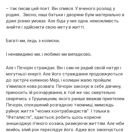
– так писав цей поет. Він спився. У вченого розлад у
родині… Звісно, наші батьки і дворяни були матеріально в
дуже різних умовах. Але біда у них одна: неможливість
знайти і здійснити свою мету в житті.
Багаті ми, ледь з колиски,
І ненавидимо ми, і любимо ми випадково,
Але і Печорін страждає. Він і сам не радий своїй натурі і
могутньої енергії. Але його страждання продовжуються
до зустрічі княжною Мері, і колишні жалю пройшли:
з’явилася нова розвага. Печорін закохує в себе дівчину,
приносить їй розчарування, в той же час смертельно
сварячись з Грушницким, якого раніше вважав приятелем.
Печорін, спокушений розгадкою таємниці, мимохідь
руйнує життя “чесних контрабандистів”. І тільки в
“Фаталисте”, здається, робить щось корисне:
знешкоджує п’яного козака, ризикуючи життям. Але ніби
якийсь злий рок переслідує його. Адже все закінчується