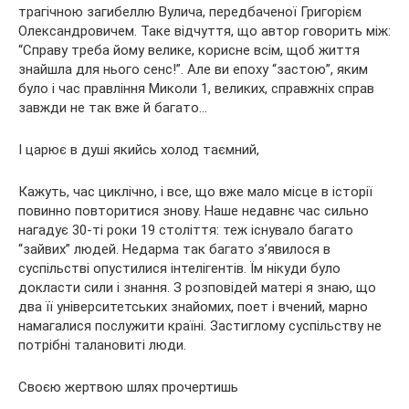
трагічною загибеллю Вулича, передбаченої Григорієм
Олександровичем. Таке відчуття, що автор говорить між:
“Справу треба йому велике, корисне всім, щоб життя
знайшла для нього сенс!”. Але ви епоху “застою”, яким
було і час правління Миколи 1, великих, справжніх справ
завжди не так вже й багато…
І царює в душі якийсь холод таємний,
Кажуть, час циклічно, і все, що вже мало місце в історії
повинно повторитися знову. Наше недавнє час сильно
нагадує 30-ті роки 19 століття: теж існувало багато
“зайвих” людей. Недарма так багато з’явилося в
суспільстві опустилися інтелігентів. Їм нікуди було
докласти сили і знання. З розповідей матері я знаю, що
два її університетських знайомих, поет і вчений, марно
намагалися послужити країні. Застиглому суспільству не
потрібні талановиті люди.
Своєю жертвою шлях прочертишь