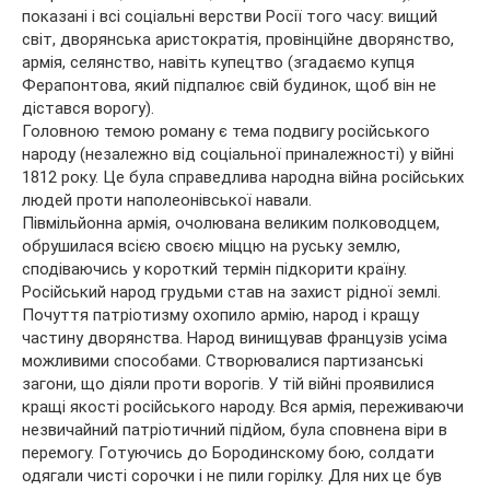
показані і всі соціальні верстви Росії того часу: вищий
світ, дворянська аристократія, провінційне дворянство,
армія, селянство, навіть купецтво (згадаємо купця
Ферапонтова, який підпалює свій будинок, щоб він не
дістався ворогу).
Головною темою роману є тема подвигу російського
народу (незалежно від соціальної приналежності) у війні
1812 року. Це була справедлива народна війна російських
людей проти наполеонівської навали.
Півмільйонна армія, очолювана великим полководцем,
обрушилася всією своєю міццю на руську землю,
сподіваючись у короткий термін підкорити країну.
Російський народ грудьми став на захист рідної землі.
Почуття патріотизму охопило армію, народ і кращу
частину дворянства. Народ винищував французів усіма
можливими способами. Створювалися партизанські
загони, що діяли проти ворогів. У тій війні проявилися
кращі якості російського народу. Вся армія, переживаючи
незвичайний патріотичний підйом, була сповнена віри в
перемогу. Готуючись до Бородинскому бою, солдати
одягали чисті сорочки і не пили горілку. Для них це був