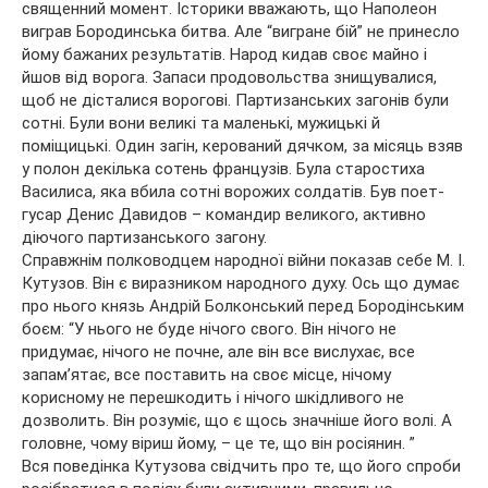
священний момент. Історики вважають, що Наполеон
виграв Бородинська битва. Але “вигране бій” не принесло
йому бажаних результатів. Народ кидав своє майно і
йшов від ворога. Запаси продовольства знищувалися,
щоб не дісталися ворогові. Партизанських загонів були
сотні. Були вони великі та маленькі, мужицькі й
поміщицькі. Один загін, керований дячком, за місяць взяв
у полон декілька сотень французів. Була старостиха
Василиса, яка вбила сотні ворожих солдатів. Був поет-
гусар Денис Давидов – командир великого, активно
діючого партизанського загону.
Справжнім полководцем народної війни показав себе М. І.
Кутузов. Він є виразником народного духу. Ось що думає
про нього князь Андрій Болконський перед Бородінським
боєм: “У нього не буде нічого свого. Він нічого не
придумає, нічого не почне, але він все вислухає, все
запам’ятає, все поставить на своє місце, нічому
корисному не перешкодить і нічого шкідливого не
дозволить. Він розуміє, що є щось значніше його волі. А
головне, чому віриш йому, – це те, що він росіянин. ”
Вся поведінка Кутузова свідчить про те, що його спроби