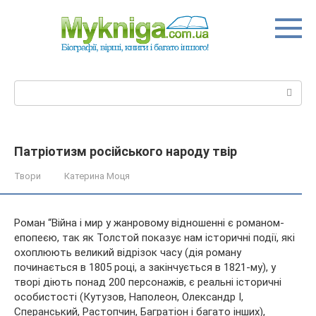
Перейти
до
вмісту
Пошук:
Патріотизм російського народу твір
Твори
Катерина Моця
Роман “Війна і мир у жанровому відношенні є романом-
епопеєю, так як Толстой показує нам історичні події, які
охоплюють великий відрізок часу (дія роману
починається в 1805 році, а закінчується в 1821-му), у
творі діють понад 200 персонажів, є реальні історичні
особистості
(Кутузов, Наполеон, Олександр I,
Сперанський, Растопчин, Багратіон і багато інших),