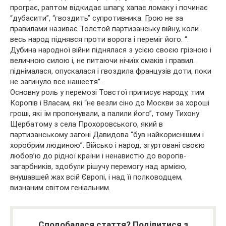
програє, раптом відкидає шпагу, хапає ломаку і починає
“дубасити”, “гвоздить” супротивника. Грою не за
правилами називає Толстой партизанську війну, коли
весь народ піднявся проти ворога і переміг його. “.
Дубина народної війни піднялася з усією своєю грізною і
величною силою і, не питаючи нічиїх смаків і правил.
піднімалася, опускалася і гвоздила французів доти, поки
не загинуло все нашестя”.
Основну роль у перемозі Товстої приписує народу, тим
Коропів і Власам, які “не везли сіно до Москви за хороші
гроші, які їм пропонували, а палили його”, тому Тихону
Щербатому з села Прохоровського, який в
партизанському загоні Давидова “був найкориснішим і
хоробрим людиною”. Військо і народ, згуртовані своєю
любов’ю до рідної країни і ненавистю до ворогів-
загарбників, здобули рішучу перемогу над армією,
внушавшей жах всій Європі, і над її полководцем,
визнаним світом геніальним.
Сподобалася стаття? Поділитися з