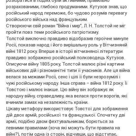
розібратися в подіях були активними, правильно
розрахованими, глибоко продуманими. Кутузов знав, що
російський народ переможе, бо чудово розумів перевагу
російського війська над французьким.
Створюючи свій роман “Війна і мир”, Л. Н. Толстой не міг
пройти повз теми російського патріотизму.
Толстой виключно правдиво відобразив героїчне минуле
Росії, показав народ і його вирішальну роль у Вітчизняній
війні 1812 року. Вперше в історії вітчизняної літератури
правдиво зображено російський полководець Кутузов.
Описуючи війну 1805 року, Толстой малює різні картини
військових дій і різноманітні типи її учасників. Але ця війна
велася за межами Росії, сенс і цілі її були незрозумілі і
чужі російському народу. Інша справа – війна 1812 року. Її
Товстою і малює інакше. Цю війну він зображує як
народну війну, справедливу, яка велася проти ворогів, які
вчинили замах на незалежність країни.
Цікаву метафору використовує Товстої для зображення
дій двох армій, російської та французької. Спочатку дві
армії, подібно двом фехтувальникам, борються за
певними правилами (хоча які можуть бути правила на
війні?), потім одна із сторін, відчувши, що відступає,