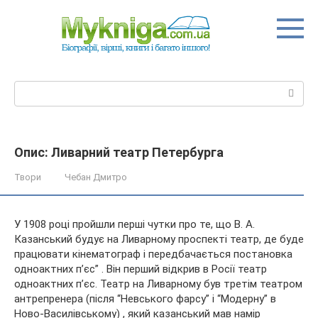
Перейти
до
вмісту
Пошук:
Опис: Ливарний театр Петербурга
Твори
Чебан Дмитро
У 1908 році пройшли перші чутки про те, що В. А.
Казанський будує на Ливарному проспекті театр, де буде
працювати кінематограф і передбачається постановка
одноактних п’єс” . Він перший відкрив в Росії театр
одноактних п’єс. Театр на Ливарному був третім театром
антрепренера
(після “Невського фарсу” і “Модерну” в
Ново-Василівському) , який казанський мав намір