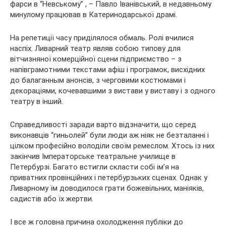
фарси в “Невському” , – Павло Іванівський, в недавньому
минулому працював в Катеринодарської драмі.
На репетиції часу приділялося обмаль. Ролі вчилися
наспіх. Ливарний театр являв собою типову для
вітчизняної комерційної сцени підприємство – з
напівграмотними текстами афіш і програмок, висхідних
до балаганным анонсів, з черговими костюмами і
декораціями, кочевавшими з вистави у виставу і з одного
театру в інший.
Справедливості заради варто відзначити, що серед
виконавців “гиньолей” були люди аж ніяк не безталанні і
цілком професійно володіли своїм ремеслом. Хтось із них
закінчив Імператорське театральне училище в
Петербурзі. Багато встигли скласти собі ім’я на
приватних провінційних і петербурзьких сценах. Однак у
Ливарному їм доводилося грати божевільних, маніяків,
садистів або їх жертви.
І все ж головна причина охолодження публіки до