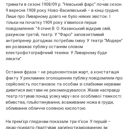
тримати в сезоні 1908/09 р. “Невський фарс” почав сезон
9 вересня 1908 року. Ново-Василівський – в кінці грудня.
Лише про Ливарному довго не було ніяких звісток. І
тільки на початку 1909 року з’явилося перше
повідомлення: “4 січня В. О. Казанський відкрив свій,
рахунком третій, театр. У “Фарсі” заповзятливий
антрепренер догоджає потребам сміху. У театрі “Модерн”
він розважає публіку останнім словом
електрофотографічний техніки. У Ливарному буде
лякати” .
Остання фраза – не рецензентская жарт, а констатація
факту. У рекламних оголошеннях публіку повідомляли про
серйозність постановок та особам зі слабкими нервами
дивитися вистави не рекомендувалося. Жахів насправді
театр готував понад усяку міру і все особливої тяжкості:
вбивства, гільйотинування, всаживание ножа в груди,
обливання обличчя соляною кислотою.
На прем’єрі глядачам показали три п’єси. У першій –
лікар-психіатр ґвалтував загипнотизированную їм