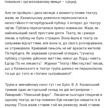
повальне і організованому явище – суїцид.
Але не пройшло і двох місяців з моменту появи театру
жахів, як Казанському довелося переконатися в
непостійності петербурзькій публіці: її інтерес до театру
зів’яв. Публіка переситилася пряної новинкою. Жахи, як
найсильніший засіб престали діяти. Театр, як і раніше
лякав, а публіці не було страшно. Вона йшла в театр за
сильними відчуттями, але вона їх, до свого розчарування,
не отримувала. Кривавий гиньоль не міг вразити жителів
Петербурга. Як зауважив сучасний оглядач, “сучасну
публіку, стріляю дійсною життям, ніякої де Лорд і навіть
Едгар По не лякають” . Журнал “Театр і Мистецтво” писав,
що у Казанського в театрі трупа далеко не першокласна,
та ще до того ж і погано сыгравшаяся” .
Трупи в звичайному сенсі тут і не було. В. А. Казанський
тримав один акторський склад на дві антрепризи –
Ливарний і “Невський фарс” . Лякаючи сьогодні глядачів в
одному театрі, актор повинен був назавтра смішити їх в
іншому. П’єси жахів ставив той же режисер, який ставив