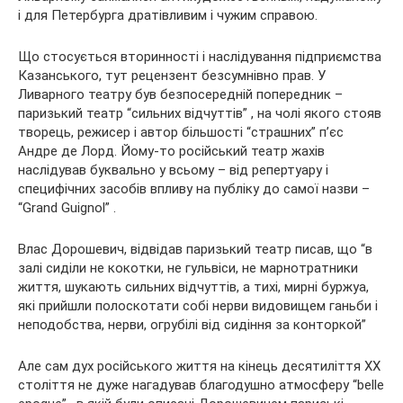
і для Петербурга дратівливим і чужим справою.
Що стосується вторинності і наслідування підприємства
Казанського, тут рецензент безсумнівно прав. У
Ливарного театру був безпосередній попередник –
паризький театр “сильних відчуттів” , на чолі якого стояв
творець, режисер і автор більшості “страшних” п’єс
Андре де Лорд. Йому-то російський театр жахів
наслідував буквально у всьому – від репертуару і
специфічних засобів впливу на публіку до самої назви –
“Grand Guignol” .
Влас Дорошевич, відвідав паризький театр писав, що “в
залі сиділи не кокотки, не гульвіси, не марнотратники
життя, шукають сильних відчуттів, а тихі, мирні буржуа,
які прийшли полоскотати собі нерви видовищем ганьби і
неподобства, нерви, огрубілі від сидіння за конторкой”
Але сам дух російського життя на кінець десятиліття XX
століття не дуже нагадував благодушно атмосферу “belle