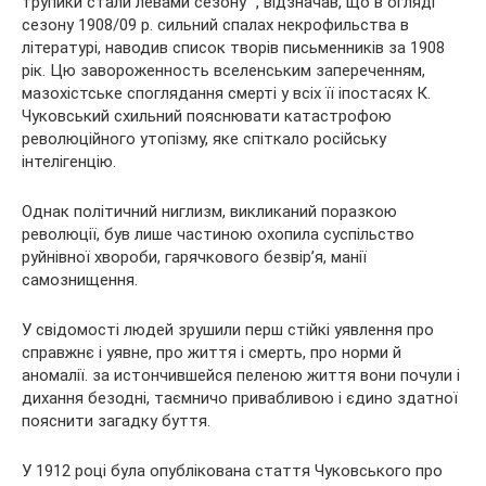
трупики стали левами сезону” , відзначав, що в огляді
сезону 1908/09 р. сильний спалах некрофильства в
літературі, наводив список творів письменників за 1908
рік. Цю завороженность вселенським запереченням,
мазохістське споглядання смерті у всіх її іпостасях К.
Чуковський схильний пояснювати катастрофою
революційного утопізму, яке спіткало російську
інтелігенцію.
Однак політичний ниглизм, викликаний поразкою
революції, був лише частиною охопила суспільство
руйнівної хвороби, гарячкового безвір’я, манії
самознищення.
У свідомості людей зрушили перш стійкі уявлення про
справжнє і уявне, про життя і смерть, про норми й
аномалії. за истончившейся пеленою життя вони почули і
дихання безодні, таємничо привабливою і єдино здатної
пояснити загадку буття.
У 1912 році була опублікована стаття Чуковського про