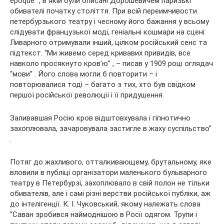
epoque” , в якій були описані Дорошевичем паризькі
обивателі початку століття. При всій переимчивости
петербурзького театру і чесному його бажання у всьому
слідувати французької моді, геніальні кошмари на сцені
Ливарного отримували інший, цілком російський сенс та
підтекст. “Ми живемо серед кривавих привидів, все
навколо просякнуто кров’ю” , – писав у 1909 році оглядач
“мови” . Його слова могли б повторити – і
повторювалися тоді – багато з тих, хто був свідком
першої російської революції і її придушення.
Заливавшая Росію кров відштовхувала і гіпнотично
захоплювала, зачаровувала застигле в жаху суспільство”
.
Потяг до жахливого, отталкивающему, брутальному, яке
вловили в публіці організатори маленького бульварного
театру в Петербурзі, захоплювало в свій полон не тільки
обивателів, але і самі різні верстви російської публіки, аж
до інтелігенції. К. І. Чуковський, якому належать слова
“Саван зробився наймоднішою в Росії одягом. Трупи і