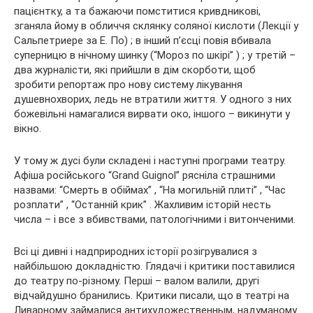
пацієнтку, а та бажаючи помститися кривдникові,
зганяла йому в обличчя склянку соляної кислоти (Лекції у
Сальпетриере за Е. По) ; в інший п’єсці повія вбивала
суперницю в нічному шинку (“Мороз по шкірі” ) ; у третій –
два журналісти, які прийшли в дім скорботи, щоб
зробити репортаж про нову систему лікування
душевнохворих, ледь не втратили життя. У одного з них
божевільні намагалися вирвати око, іншого – викинути у
вікно.
У тому ж дусі були складені і наступні програми театру.
Афіша російського “Grand Guignol” рясніла страшними
назвами: “Смерть в обіймах” , “На могильній плиті” , “Час
розплати” , “Останній крик” . Жахливим історій несть
числа – і все з вбивствами, патологічними і витонченими.
Всі ці дивні і надприродних історії розігрувалися з
найбільшою докладністю. Глядачі і критики поставилися
до театру по-різному. Перші – валом валили, другі
відчайдушно бранились. Критики писали, що в театрі на
Ливарному займалися антихудожественным, надуманому