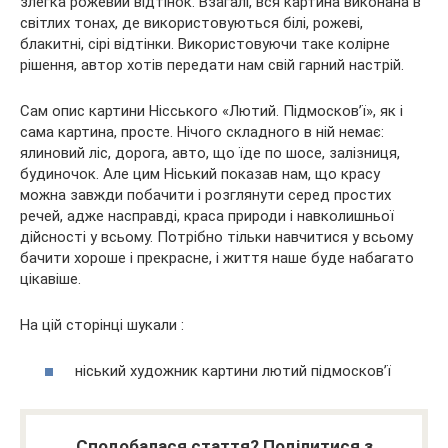
злегка рожевий відтінок. Взагалі, вся картина виконана в
світлих тонах, де використовуються білі, рожеві,
блакитні, сірі відтінки. Використовуючи таке колірне
рішення, автор хотів передати нам свій гарний настрій.
Сам опис картини Нісського «Лютий. Підмосков’ї», як і
сама картина, просте. Нічого складного в ній немає:
ялиновий ліс, дорога, авто, що їде по шосе, залізниця,
будиночок. Але цим Ніський показав нам, що красу
можна завжди побачити і розглянути серед простих
речей, адже насправді, краса природи і навколишньої
дійсності у всьому. Потрібно тільки навчитися у всьому
бачити хороше і прекрасне, і життя наше буде набагато
цікавіше.
На цій сторінці шукали :
ніський художник картини лютий підмосков’ї
Сподобалася стаття? Поділитися з