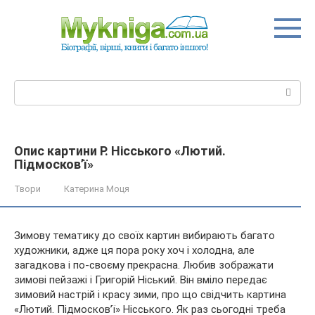
Перейти
до
вмісту
Пошук:
Опис картини Р. Нісського «Лютий.
Підмосков’ї»
Твори
Катерина Моця
Зимову тематику до своїх картин вибирають багато
художники, адже ця пора року хоч і холодна, але
загадкова і по-своєму прекрасна. Любив зображати
зимові пейзажі і Григорій Ніський. Він вміло передає
зимовий настрій і красу зими, про що свідчить картина
«Лютий. Підмосков’ї»
Нісського. Як раз сьогодні треба