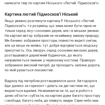
написати твір по картині Нісського «Лютий. Підмосков’ї».
Картина лютий Підмосков’ї Ніський
Якщо уважно розглянути картину Р. Нісського «Лютий.
Підмосков’ї», то розумієш, що зима може бути гарна не
тільки серед лісу і соснових дерев, але і в міських умовах.
На картині автор зобразив не незайману зимову природу.
Ми бачимо зображені простори, повністю вкриті снігом,
але це місце не мляво, тут добре відчувається людську
присутність. Ось ліворуч, серед соснових високих дерев,
розташувався дерев’яний будиночок, до якого
направляється лижник у червоному костюмі. Праворуч
зображено високий пагорб, де проходить залізна дорога,
по якій рухається локомотив.
Відразу під пагорбом розташувалося шосе. Автодорога
йде далеко за горизонт і ділить на дві частини ліс, що
видніється вдалині. Незважаючи на те, що в роботі є
деякі об’єкти і суб’єкти, на картині дуже багато простору
і свободи, багато неба, де пливуть хмари. Саме небо має