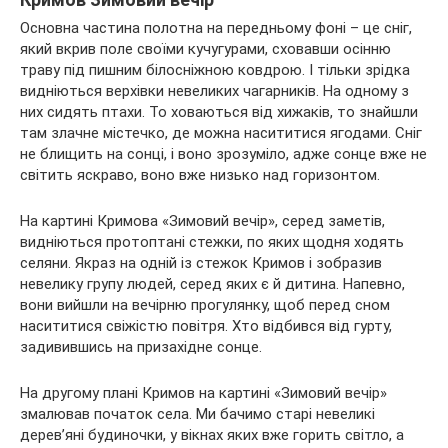
Основна частина полотна на передньому фоні – це сніг,
який вкрив поле своїми кучугурами, сховавши осінню
траву під пишним білосніжною ковдрою. І тільки зрідка
видніються верхівки невеликих чагарників. На одному з
них сидять птахи. То ховаються від хижаків, то знайшли
там злачне містечко, де можна насититися ягодами. Сніг
не блищить на сонці, і воно зрозуміло, адже сонце вже не
світить яскраво, воно вже низько над горизонтом.
На картині Кримова «Зимовий вечір», серед заметів,
видніються протоптані стежки, по яких щодня ходять
селяни. Якраз на одній із стежок Кримов і зобразив
невелику групу людей, серед яких є й дитина. Напевно,
вони вийшли на вечірню прогулянку, щоб перед сном
насититися свіжістю повітря. Хто відбився від гурту,
задивившись на призахідне сонце.
На другому плані Кримов на картині «Зимовий вечір»
змалював початок села. Ми бачимо старі невеликі
дерев’яні будиночки, у вікнах яких вже горить світло, а