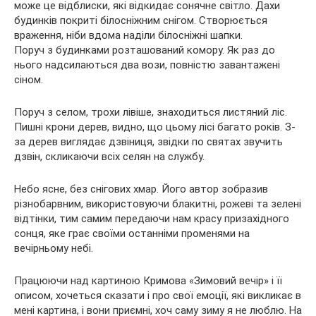
може це відблиски, які відкидає сонячне світло. Дахи
будинків покриті білосніжним снігом. Створюється
враження, ніби вдома наділи білосніжні шапки.
Поруч з будинками розташований комору. Як раз до
нього надсилаються два вози, повністю завантажені
сіном.
Поруч з селом, трохи лівіше, знаходиться листяний ліс.
Пишні крони дерев, видно, що цьому лісі багато років. З-
за дерев виглядає дзвіниця, звідки по святах звучить
дзвін, скликаючи всіх селян на службу.
Небо ясне, без снігових хмар. Його автор зобразив
різнобарвним, використовуючи блакитні, рожеві та зелені
відтінки, тим самим передаючи нам красу призахідного
сонця, яке грає своїми останніми променями на
вечірньому небі.
Працюючи над картиною Кримова «Зимовий вечір» і її
описом, хочеться сказати і про свої емоції, які викликає в
мені картина, і вони приємні, хоч саму зиму я не люблю. На