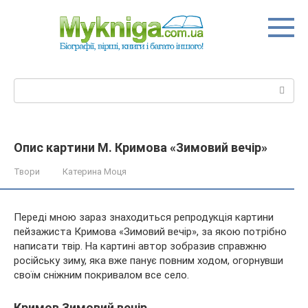
Перейти
до
вмісту
Пошук:
Опис картини М. Кримова «Зимовий вечір»
Твори
Катерина Моця
Переді мною зараз знаходиться репродукція картини
пейзажиста Кримова «Зимовий вечір
», за якою потрібно
написати твір. На картині автор зобразив справжню
російську зиму, яка вже панує повним ходом, огорнувши
своїм сніжним покривалом все село.
Кримов Зимовий вечір