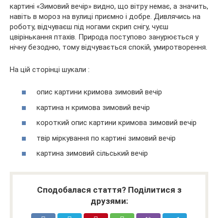
картині «Зимовий вечір» видно, що вітру немає, а значить,
навіть в мороз на вулиці приємно і добре. Дивлячись на
роботу, відчуваєш під ногами скрип снігу, чуєш
цвірінькання птахів. Природа поступово занурюється у
нічну безодню, тому відчувається спокій, умиротворення.
На цій сторінці шукали :
опис картини кримова зимовий вечір
картина н кримова зимовий вечір
короткий опис картини кримова зимовий вечір
твір міркування по картині зимовий вечір
картина зимовий сільський вечір
Сподобалася стаття? Поділитися з
друзями: