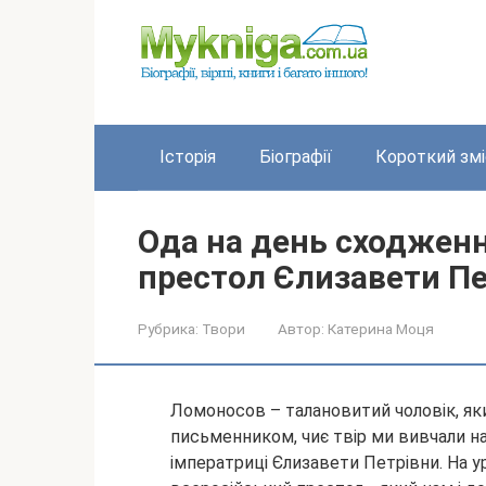
Перейти
до
вмісту
Історія
Біографії
Короткий змі
Ода на день сходженн
престол Єлизавети Пе
Рубрика:
Твори
Автор:
Катерина Моця
Ломоносов – талановитий чоловік, яки
письменником, чиє твір ми вивчали на
імператриці Єлизавети Петрівни. На у