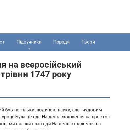
ст
Підручники
Поради
Твори
я на всеросійський
трівни 1747 року
й був не тільки людиною науки, але і чудовим
 уроці. Була це ода На день сходження на престол
році ми склали план оди На день сходження на