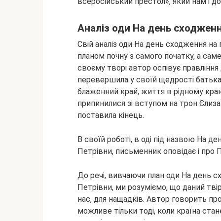
всеросійський престол»,
який нам і д
Аналіз оди На день сходженн
Свій аналіз оди На день сходження на
планом почну з самого початку, а саме
своєму творі автор оспівує правління
перевершила у своїй щедрості батьк
блаженний край, життя в рідному краю
припинилися зі вступом на трон Єлиза
поставила кінець.
В своїй роботі, в оді під назвою На 
Петрівни, письменник оповідає і про
До речі, вивчаючи план оди На день 
Петрівни, ми розуміємо, що даний твір
нас, для нащадків. Автор говорить про 
можливе тільки тоді, коли країна ста