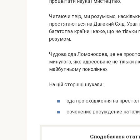
процвітати наука і мистецтво.
Читаючи твір, ми розуміємо, наскільки
простягаються на Далекий Схід, Урал 
багатства країни і каже, що не тільки
розумом.
Чудова ода Ломоносова, це не просто 
минулого, яке адресоване не тільки лю
майбутньому поколінню.
На цій сторінці шукали :
ода про сходження на престол
соченение росуждение натоли
Сподобалася статт