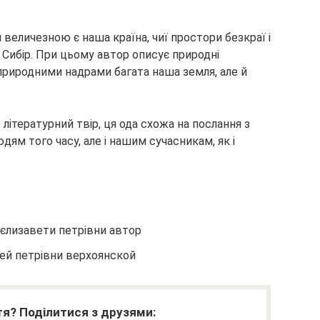
 величезною є наша країна, чиї простори безкраї і
і Сибір. При цьому автор описує природні
 природними надрами багата наша земля, але й
літературний твір, ця ода схожа на послання з
дям того часу, але і нашим сучасникам, як і
 єлизавети петрівни автор
ей петрівни верхоянской
я? Поділитися з друзями: