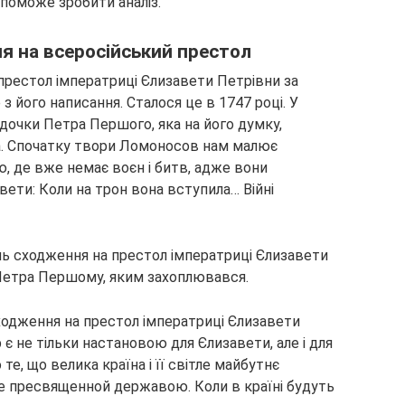
опоможе зробити аналіз.
я на всеросійський престол
 престол імператриці Єлизавети Петрівни за
 з його написання. Сталося це в 1747 році. У
 дочки Петра Першого, яка на його думку,
а. Спочатку твори Ломоносов нам малює
, де вже немає воєн і битв, адже вони
вети: Коли на трон вона вступила… Війні
день сходження на престол імператриці Єлизавети
 Петра Першому, яким захоплювався.
сходження на престол імператриці Єлизавети
 є не тільки настановою для Єлизавети, але і для
те, що велика країна і її світле майбутнє
не пресвященной державою. Коли в країні будуть