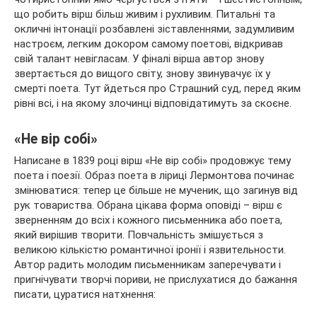
що робить вірш більш живим і рухливим. Питальні та
окличні інтонації розбавлені зіставленнями, задумливим
настроєм, легким докором самому поетові, відкривав
свій талант невігласам. У фіналі вірша автор знову
звертається до вищого світу, знову звинувачує їх у
смерті поета. Тут йдеться про Страшний суд, перед яким
рівні всі, і на якому злочинці відповідатимуть за скоєне.
«Не вір собі»
Написане в 1839 році вірш «Не вір собі» продовжує тему
поета і поезії. Образ поета в ліриці Лермонтова починає
змінюватися: тепер це більше не мученик, що загинув від
рук товариства. Обрана цікава форма оповіді – вірш є
зверненням до всіх і кожного письменника або поета,
який вирішив творити. Повчальність змішується з
великою кількістю романтичної іронії і язвительности.
Автор радить молодим письменникам заперечувати і
пригнічувати творчі пориви, не прислухатися до бажання
писати, цуратися натхнення: