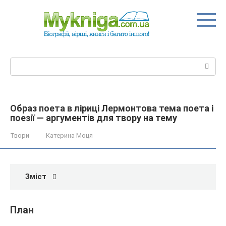
Перейти
до
вмісту
Пошук:
Образ поета в ліриці Лермонтова тема поета і
поезії — аргументів для твору на тему
Твори
Катерина Моця
Зміст
План