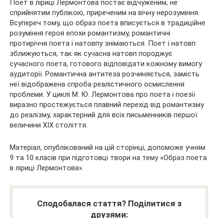
Поет в ліриці Лермонтова постає відчуженим, не
сприйнятим публікою, приреченим на вічну нерозуміння.
Всупереч тому, що образ поета вписується в традиційне
розуміння героя епохи романтизму, романтичні
протиріччя поета і натовпу знімаються. Поет і натовп
зближуються, так як сучасна натовп породжує
сучасного поета, готового відповідати кожному вимогу
аудиторії. Романтична антитеза розчиняється, замість
неї відображена спроба реалістичного осмислення
проблеми. У циклі М. Ю. Лермонтова про поета і поезії
виразно простежується плавний перехід від романтизму
до реалізму, характерний для всіх письменників першої
величини XIX століття.
Матеріал, опублікований на цій сторінці, допоможе учням
9 та 10 класів при підготовці твори на тему «Образ поета
в ліриці Лермонтова».
Сподобалася стаття? Поділитися з
друзями: