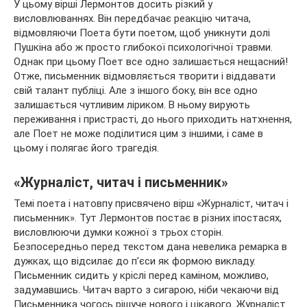
У цьому вірші Лермонтов досить різкий у
висловлюваннях. Він передбачає реакцію читача,
відмовляючи Поета бути поетом, щоб уникнути долі
Пушкіна або ж просто глибокої психологічної травми.
Однак при цьому Поет все одно залишається нещасний!
Отже, письменник відмовляється творити і віддавати
свій талант публіці. Але з іншого боку, він все одно
залишається чутливим ліриком. В ньому вирують
переживання і пристрасті, до нього приходить натхнення,
але Поет не може поділитися цим з іншими, і саме в
цьому і полягає його трагедія.
«Журналіст, читач і письменник»
Темі поета і натовпу присвячено вірш «Журналіст, читач і
письменник». Тут Лермонтов постає в різних іпостасях,
висловлюючи думки кожної з трьох сторін.
Безпосередньо перед текстом дана невелика ремарка в
дужках, що відсилає до п’єси як формою викладу.
Письменник сидить у кріслі перед каміном, можливо,
задумавшись. Читач варто з сигарою, ніби чекаючи від
Письменника чогось рішуче нового і цікавого. Журналіст