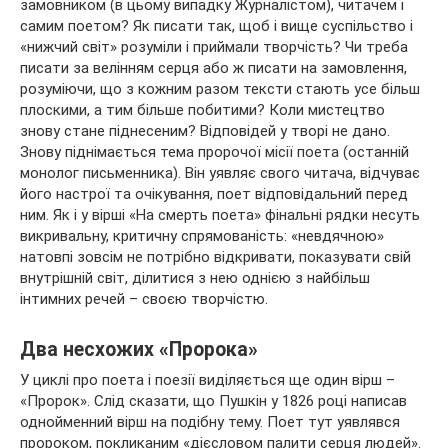
замовником (в цьому випадку Журналістом), читачем і
самим поетом? Як писати так, щоб і вище суспільство і
«нижчий світ» розуміли і приймали творчість? Чи треба
писати за велінням серця або ж писати на замовлення,
розуміючи, що з кожним разом тексти стають усе більш
плоскими, а тим більше побитими? Коли мистецтво
знову стане піднесеним? Відповідей у творі не дано.
Знову піднімається тема пророчої місії поета (останній
монолог письменника). Він уявляє свого читача, відчуває
його настрої та очікування, поет відповідальний перед
ним. Як і у вірші «На смерть поета» фінальні рядки несуть
викривальну, критичну спрямованість: «невдячною»
натовпі зовсім не потрібно відкривати, показувати свій
внутрішній світ, ділитися з нею однією з найбільш
інтимних речей – своєю творчістю.
Два несхожих «Пророка»
У циклі про поета і поезії виділяється ще один вірш –
«Пророк». Слід сказати, що Пушкін у 1826 році написав
однойменний вірш на подібну тему. Поет тут уявлявся
пророком, покликаним «дієсловом палити серця людей».