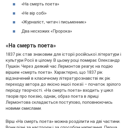
«На смерть поета»
«Не вір собі»
«Журналіст, читач і письменник»
Два несхожих «Пророка»
«На смерть поета»
1837 рік став знаковим для історії російської літератури і
культури Росії в цілому. В цьому році помирає Олександр
Пушкін. Через деякий час Лермонтов
реагує на подію
віршем «смерть поета». Характерно, що 1837 рік
відзначений в класичному літературознавстві як рік
переходу автора до якісно іншої поезії – початок зрілого
періоду творчості. «На смерть поета» входить у цикл
творів про поезію, однак, образ поета в ліриці
Лермонтова складається поступово, поповнюючись
новими смислами.
Вірш «На смерть поета» можна розділити на дві частини.
Вони різні за настроєм і за способом написання. Перша