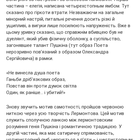
частина – елегія, написана четырехстопным ямбом. Тут
сказано про гіркоти втрати. Незважаючи на загальне
мінорний настрій, питальні речення досить різкі й
ущипливі, а вигуки лише посилюють напруженість. Вже в
цьому уривку сказано, що справжнім вбивцею був не
дуелянт, який убив фізичну оболонку, а суспільство,
загонявшее талант Пушкіна (тут образ Поета
нерозривно пов’язаний з образом Олександра
Сергійовича) в рамки.
«Не винесла душа поета
Ганьби дріб’язкових образ,
Повстав він проти думок світла
Один, як раніше… і убитий!»
Знову звучить мотив самотності, пройшов червоною
ниткою через усю творчість Лермонтова. Цей мотив
служить сполучною ланкою між лермонтовским
розуміння генія Пушкіна і романтичною традицією. У
другій частині, яка має сатиричну спрямованість,
чотиристопний ямб чергується з п’яти – і шестистопным,