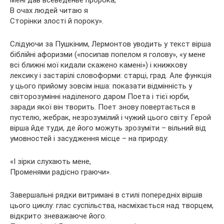
В очах людей читаю я
Сторінки злості й пороку».
Слідуючи за Пушкіним, Лермонтов уводить у текст вірша
біблійні афоризми («посипав попелом я голову», «у мене
всі ближні мої кидали скажено камені») і книжкову
лексику і застарілі словоформи: старці, град. Але функція
у цього прийому зовсім інша: показати відмінність у
світорозумінні наділеного даром Поета і тієї юрби,
заради якої він творить. Поет знову повертається в
пустелю, жебрак, незрозумілий і чужий цього світу. Герой
вірша йде туди, де його можуть зрозуміти – вільний від
умовностей і засудження місце – на природу:
«І зірки слухають мене,
Променями радісно граючи».
Завершальні рядки витримані в стилі попередніх віршів
цього циклу: глас суспільства, насміхається над творцем,
відкрито зневажаюче його.