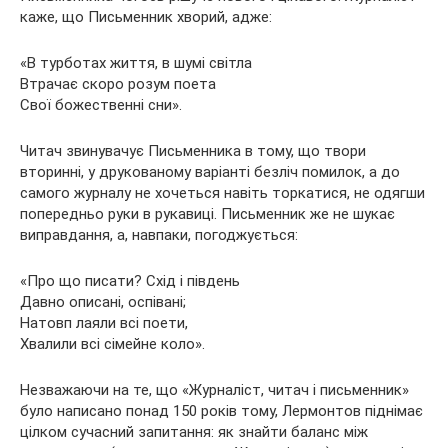
каже, що Письменник хворий, адже:
«В турботах життя, в шумі світла
Втрачає скоро розум поета
Свої божественні сни».
Читач звинувачує Письменника в тому, що твори
вторинні, у друкованому варіанті безліч помилок, а до
самого журналу не хочеться навіть торкатися, не одягши
попередньо руки в рукавиці. Письменник же не шукає
виправдання, а, навпаки, погоджується:
«Про що писати? Схід і південь
Давно описані, оспівані;
Натовп лаяли всі поети,
Хвалили всі сімейне коло».
Незважаючи на те, що «Журналіст, читач і письменник»
було написано понад 150 років тому, Лермонтов піднімає
цілком сучасний запитання: як знайти баланс між