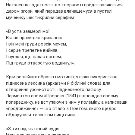
Натхнення і здатності до творчості представляються
даром згори, який передав влачащемуся в пустелі
мученику шестикрилий серафим:
«В уста завмерлі мої
Вклав правицею кривавою.
І він мені груди розсік мечем,
І серце трепетне вийняв,
І вугілля, що палає вогнем,
Під груди отверстую водвинул».
Крім релігійних образів і мотивів, у вірші використана
піднесена лексика (архаїзми й біблійні слова) для
створення урочистості і піднесеного пафосу.
Лермонтов своїм «Пророк» (1841) відповідає своєму
попереднику, не вступаючи з ним у полеміку, а написавши
«продовження» — що стало з Поетом, якого щедро
обдарували талантом вищі сили.
«З тих пір, як вічний судія
Мені дав всеведенье пророка,