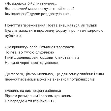
«Як виразки, бійся натхнення…
Воно важкий марення душі твоєї хворий
Іль полоненої думки роздратування».
Почуття і переживання Поета знеціняться, як тільки
будуть укладені в віршовану форму і прочитані широкою
публікою.
«Не принижуй себе. Стыдися торгувати
То гнів, то тугою слухняною
І гній душевних ран гордовито виставляти
На диво черні простодушною».
До того ж, цілком можливо, що для опису глибини і сили
пережитих емоцій може не знайтися потрібних слів:
«Накинь на них покрив забвенья:
Віршем розміреним і словом крижаним
Не передаси ти їх значенья».