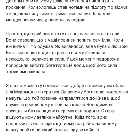
дати їм попити. Йому дуже захотілося виконати їх
прохання. Коли хлопець став ногами на підлогу, то відчув
у кінцівках силу і зміг втриматися на них. Ілля дав
мандрівникам чашу, наповнену водою.
Правда, що прийшли в хату старці самі пити не стали.
Вони сказали, що з чаші повинен попити сам Ілля. Коли
він випив її, то одужав. Як виявилося, вода була цілющою.
Богатир попив води ще раз і в ньому з’явилася
нелюдська, величезна сила. У цей момент подорожні
попросили випити богатиря ще води, щоб його сила
трохи зменшилася.
З цього моменту і описується добре відомий усім образ
Іллі Муромця в літературі. Зціленому богатирю подорожні
кажуть, що той повинен направлятися до Києва, щоб
служити правлячому в той час князю Володимиру,
захищати батьківщину і перемагати ворогів. Старці
віщують йому велике майбутнє. Крім того, вони
пророкують богатирю, що йому потрібно на своєму
шляху знайти великий камінь і зрушити його.