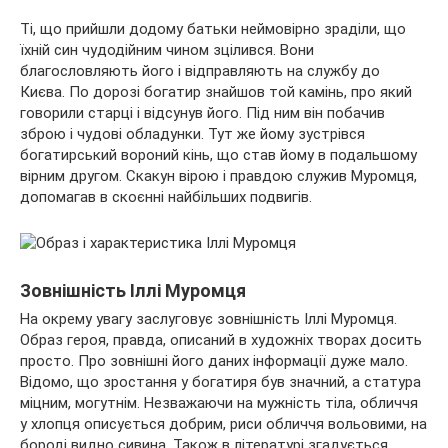
Ті, що прийшли додому батьки неймовірно зраділи, що
їхній син чудодійним чином зцілився. Вони
благословляють його і відправляють на службу до
Києва. По дорозі богатир знайшов той камінь, про який
говорили старці і відсунув його. Під ним він побачив
зброю і чудові обладунки. Тут же йому зустрівся
богатирський вороний кінь, що став йому в подальшому
вірним другом. Скакун вірою і правдою служив Муромця,
допомагав в скоєнні найбільших подвигів.
Зовнішність Іллі Муромця
На окрему увагу заслуговує зовнішність Іллі Муромця.
Образ героя, правда, описаний в художніх творах досить
просто. Про зовнішні його даних інформації дуже мало.
Відомо, що зростання у богатиря був значний, а статура
міцним, могутнім. Незважаючи на мужність тіла, обличчя
у хлопця описується добрим, риси обличчя вольовими, на
бороді видно сивина. Також в літературі згадується