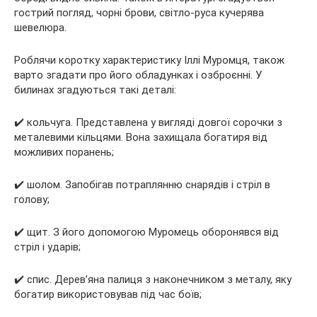
гострий погляд, чорні брови, світло-руса кучерява
шевелюра.
Роблячи коротку характеристику Іллі Муромця, також
варто згадати про його обладунках і озброєнні. У
билинах згадуються такі деталі:
✔️ кольчуга. Представлена ​​у вигляді довгої сорочки з
металевими кільцями. Вона захищала богатиря від
можливих поранень;
✔️ шолом. Запобігав потраплянню снарядів і стріл в
голову;
✔️ щит. З його допомогою Муромець оборонявся від
стріл і ударів;
✔️ спис. Дерев’яна палиця з наконечником з металу, яку
богатир використовував під час боїв;