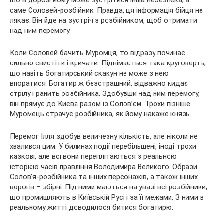
саме Соловей-розбійник. Правда, ця інформація бійця не
лякає. Він йде на зустріч з розбійником, щоб отримати
над ним перемогу.
Коли Соловей бачить Муромця, то відразу починає
сильно свистіти і кричати. Піднімається така круговерть,
що навіть богатирський скакун не може з нею
впоратися. Богатир ж безстрашний, відважно кидає
стрілу і ранить розбійника. Здобувши над ним перемогу,
він прямує до Києва разом із Солов’єм. Трохи пізніше
Муромець страчує розбійника, як йому накаже князь.
Перемог Ілля здобув величезну кількість, але ніколи не
хвалився цим. У билинах події перебільшені, іноді трохи
казкові, але всі вони переплітаються з реальною
історією часів правління Володимира Великого. Образи
Солов’я-розбійника та інших персонажів, а також інших
ворогів – збірні. Під ними маються на увазі всі розбійники,
що промишляють в Київській Русі і за її межами. З ними в
реальному житті доводилося битися богатирю.