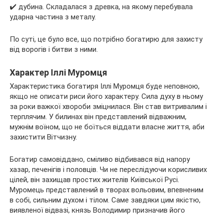
✔️ дубина. Складалася з древка, на якому перебувала
ударна частина з металу.
По суті, це було все, що потрібно богатирю для захисту
від ворогів і битви з ними.
Характер Іллі Муромця
Характеристика богатиря Іллі Муромця буде неповною,
якщо не описати риси його характеру. Сила духу в ньому
за роки важкої хвороби зміцнилася. Він став витривалим і
терплячим. У билинах він представлений відважним,
мужнім воїном, що не боїться віддати власне життя, аби
захистити Вітчизну.
Богатир самовіддано, сміливо відбивався від напору
хазар, печенігів і половців. Чи не переслідуючи корисливих
цілей, він захищав простих жителів Київської Русі.
Муромець представлений в творах вольовим, впевненим
в собі, сильним духом і тілом. Саме завдяки цим якістю,
виявленої відвазі, князь Володимир призначив його