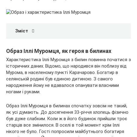
Зміст
Образ Іллі Муромця, як героя в билинах
Характеристика Іллі Муромця з билин повинна початися з
історичних даних. Відомо, що народився він поблизу від
Мурома, в населеному пункті Карачарово. Богатир в
селянській родині був єдиною дитиною. З самого
народження йому не вдавалося опанувати власними
ногами і руками.
Образ Іллі Муромця в билинах спочатку зовсім не такий,
як усі думають. До досягнення 33-річчя хлопець фізично
був дуже слабким. Коли ж в його будинок прийшли троє
старців все змінилося. В оселі в той момент крім Іллі
нікого не було. Гості попросили майбутнього богатиря