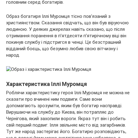
головним серед богатирів.
Образ богатиря Іллі Муромця тісно пов’язаний з
християнством. Сказання свідчать, що він був віруючою
людиною. У деяких джерелах навіть сказано, що після
отримання поранення в п’ятдесяти п’ятирічному віці він
покинув службу і підстригся в ченці. Це безстрашний
відданий боєць, що безумно любив свою вітчизну і
народ.
Характеристика Іллі Муромця
Роблячи характеристику героя Іллі Муромця не можна не
сказати про вчинені ним подвиги. Саме вони
допомагають зрозуміти, яким був богатир насправді.
Вирушаючи на службу до Києва, він потрапляє до
Чернігова, який захопили вороги. Якраз тут він і робить
свій перший подвиг. Ілля звільняє місто від загарбників.
Тут же народ застерігає його. Богатирю розповідають,
що в дорозі йому може зустрітися інша небезпека, а