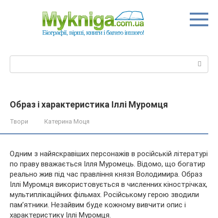
Перейти
до
вмісту
Пошук:
Образ і характеристика Іллі Муромця
Твори
Катерина Моця
Одним з найяскравіших персонажів в російській літературі
по праву вважається Ілля Муромець. Відомо, що богатир
реально жив під час правління князя Володимира. Образ
Іллі Муромця використовується в численних кінострічках,
мультиплікаційних фільмах. Російському герою
зводили
пам’ятники. Незайвим буде кожному вивчити опис і
характеристику Іллі Муромця.