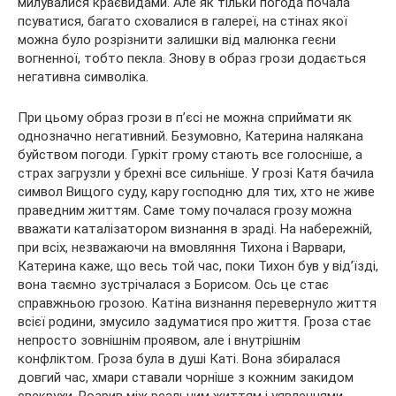
милувалися краєвидами. Але як тільки погода почала
псуватися, багато сховалися в галереї, на стінах якої
можна було розрізнити залишки від малюнка геєни
вогненної, тобто пекла. Знову в образ грози додається
негативна символіка.
При цьому образ грози в п’єсі не можна сприймати як
однозначно негативний. Безумовно, Катерина налякана
буйством погоди. Гуркіт грому стають все голосніше, а
страх загрузли у брехні все сильніше. У грозі Катя бачила
символ Вищого суду, кару господню для тих, хто не живе
праведним життям. Саме тому почалася грозу можна
вважати каталізатором визнання в зраді. На набережній,
при всіх, незважаючи на вмовляння Тихона і Варвари,
Катерина каже, що весь той час, поки Тихон був у від’їзді,
вона таємно зустрічалася з Борисом. Ось це стає
справжньою грозою. Катіна визнання перевернуло життя
всієї родини, змусило задуматися про життя. Гроза стає
непросто зовнішнім проявом, але і внутрішнім
конфліктом. Гроза була в душі Каті. Вона збиралася
довгий час, хмари ставали чорніше з кожним закидом
свекрухи. Розрив між реальним життям і уявленнями