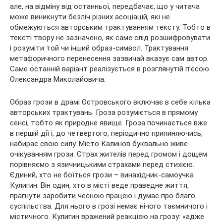
але, на відміну від останньої, передбачає, що у читача
може виникнути безліч різних асоціацій, які не
обмежуються авторським трактуванням тексту. Тобто в
тексті твору не зазначено, як саме слід розшифровувати
і розуміти той чи інший образ-символ. Трактування
метафоричного перенесення зазвичай вказує сам автор.
Саме останній варіант реалізується в розглянутій п’єсою
Олександра Миколайовича.
Образ грози в драмі Островського включає в себе кілька
авторських трактувань. Гроза розуміється в прямому
сенсі, тобто як природне явище. Гроза починається вже
в першій дії і, до четвертого, періодично припиняючись,
набирає свою силу. Місто Калинов буквально живе
очікуванням грози. Страх жителів перед громом і дощем
порівняємо з язичницькими страхами перед стихією.
Єдиний, хто не боїться грози – винахідник-самоучка
Кулигин. Він один, хто в місті веде праведне життя,
прагнути заробити чесною працею і думає про благо
суспільства. Для нього в грозі немає нічого таємничого і
містичного. Кулигин вражений реакцією на грозу: «адже