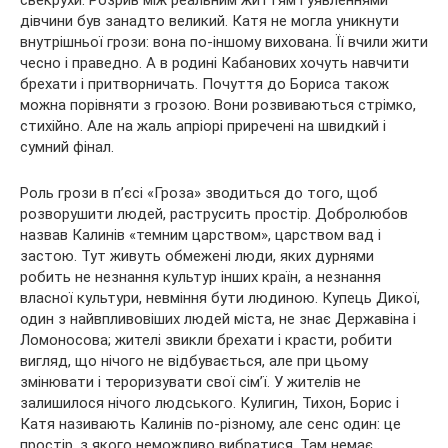
дівчини був занадто великий. Катя не могла уникнути
внутрішньої грози: вона по-іншому вихована. Її вчили жити
чесно і праведно. А в родині Кабанових хочуть навчити
брехати і притворничать. Почуття до Бориса також
можна порівняти з грозою. Вони розвиваються стрімко,
стихійно. Але на жаль апріорі приречені на швидкий і
сумний фінал.
Роль грози в п’єсі «Гроза» зводиться до того, щоб
розворушити людей, раструсить простір. Добролюбов
назвав Калинів «темним царством», царством вад і
застою. Тут живуть обмежені люди, яких дурнями
робить не незнання культур інших країн, а незнання
власної культури, невміння бути людиною. Купець Дикої,
один з найвпливовіших людей міста, не знає Державіна і
Ломоносова; жителі звикли брехати і красти, робити
вигляд, що нічого не відбувається, але при цьому
змінювати і тероризувати свої сім’ї. У жителів не
залишилося нічого людського. Кулигин, Тихон, Борис і
Катя називають Калинів по-різному, але сенс один: це
простір, з якого неможливо вибратися. Там немає