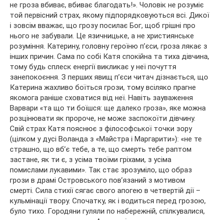
не гроза вбиває, вбиває благодать!». Чоловік не розуміє
той первісний страх, якому підпорядковуються всі. Дикої
і зовсім вважає, що грозу посилає Бог, щоб грішні про
нього не забували. Це язичницьке, а не християнське
розуміння. Катерину, головну героїню п’єси, гроза лякає з
інших причин. Сама по собі Катя спокійна та тиха дівчина,
тому будь сплеск енергії викликає у неї почуття
занепокоєння. З перших явищ п’єси читач дізнається, що
Катерина жахливо боїться грози, тому всіляко прагне
якомога раніше сховатися від неї. Навіть зауваження
Варвари «та що ти боїшся: ще далеко гроза», яке можна
розцінювати як пророче, не може заспокоїти дівчину.
Свій страх Катя пояснює з філософської точки зору
(цілком у дусі Воланда з «Майстра і Маргарити»): «не те
страшно, що вб’є тебе, а те, що смерть тебе раптом
застане, як ти є, з усіма твоїми гріхами, з усіма
помислами лукавими». Так стає зрозуміло, що образ
грози в драмі Островського пов’язаний з мотивом
смерті. Сила стихії сягає свого апогею в четвертій дії –
кульмінації твору. Спочатку, як і водиться перед грозою,
було тихо. Городяни гуляли по набережній, спілкувалися,