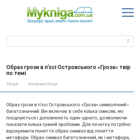
Перейти
до
вмісту
Пошук:
Образ грози в п’єсі Островського «Гроза» твір
по темі
Твори
Катерина Моця
Образ грози в п’єсі Островського «Гроза» символічний і
багатозначний. Він включає в себе кілька смислів, які
поєднуються і доповнюють один одного, дозволяючи
показати кілька граней проблеми. Для початку потрібно
відокремити поняття образ-символ від поняття
метафори.
Образ-символ багатозначний, як і метафора,