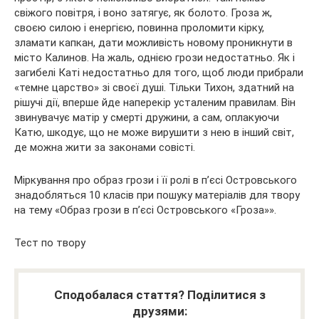
свіжого повітря, і воно затягує, як болото. Гроза ж,
своєю силою і енергією, повинна проломити кірку,
зламати капкан, дати можливість новому проникнути в
місто Калинов. На жаль, однією грози недостатньо. Як і
загибелі Каті недостатньо для того, щоб люди прибрали
«темне царство» зі своєї душі. Тільки Тихон, здатний на
рішучі дії, вперше йде наперекір усталеним правилам. Він
звинувачує матір у смерті дружини, а сам, оплакуючи
Катю, шкодує, що не може вирушити з нею в інший світ,
де можна жити за законами совісті.
Міркування про образ грози і її ролі в п’єсі Островського
знадобляться 10 класів при пошуку матеріалів для твору
на тему «Образ грози в п’єсі Островського «Гроза»».
Тест по твору
Сподобалася стаття? Поділитися з
друзями: