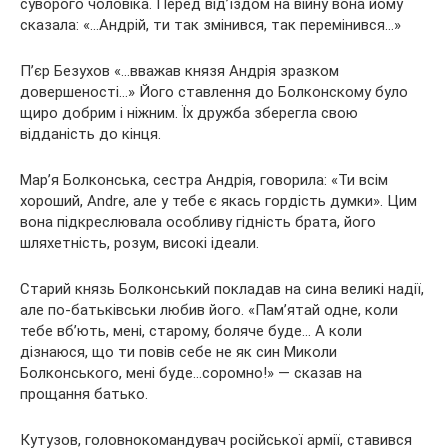
суворого чоловіка. Перед від’їздом на війну вона йому
сказала: «…Андрій, ти так змінився, так перемінився…»
П’єр Безухов «…вважав князя Андрія зразком
довершеності…» Його ставлення до Болконскому було
щиро добрим і ніжним. Їх дружба зберегла свою
відданість до кінця.
Мар’я Болконська, сестра Андрія, говорила: «Ти всім
хороший, Andre, але у тебе є якась гордість думки». Цим
вона підкреслювала особливу гідність брата, його
шляхетність, розум, високі ідеали.
Старий князь Болконський покладав на сина великі надії,
але по-батьківськи любив його. «Пам’ятай одне, коли
тебе вб’ють, мені, старому, боляче буде… А коли
дізнаюся, що ти повів себе не як син Миколи
Болконського, мені буде…соромно!» — сказав на
прощання батько.
Кутузов, головнокомандувач російської армії, ставився