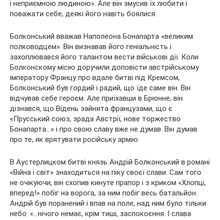
і неприємною людиною». Але він змусив їх любити і
поважати себе, деякі його навіть боялися.
Болконський вважав Наполеона Бонапарта «великим
полководцем». Він визнавав його геніальність і
захоплювався його талантом вести військові дії. Коли
Болконскому місію доручили доповісти австрійському
імператору Францу про вдале битві під Кремсом,
Болконський був гордий і радий, що їде саме він. Він
відчував себе героєм. Але приїхавши в Брюнне, він
дізнався, що Відень зайнята французами, що є
«Прусський союз, зрада Австрії, нове торжество
Бонапарта…» і про свою славу вже не думав. Він думав
про те, як врятувати російську армію.
В Аустерлицком битві князь Андрій Болконський в романі
«Війна і світ» знаходиться на піку своєї слави. Сам того
не очікуючи, він схопив кинуте прапор і з криком «Хлопці,
вперед!» побіг на ворога, за ним побіг весь батальйон.
Андрій був поранений і впав на поле, над ним було тільки
небо: «…нічого немає, крім тиші, заспокоєння. І слава