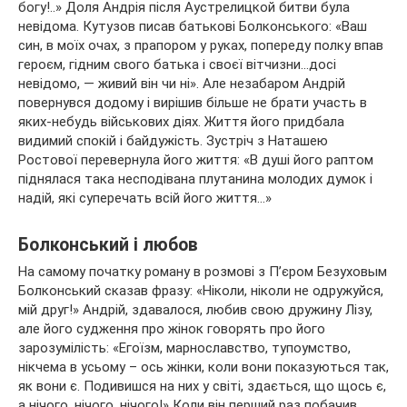
богу!..» Доля Андрія після Аустрелицкой битви була
невідома. Кутузов писав батькові Болконського: «Ваш
син, в моїх очах, з прапором у руках, попереду полку впав
героєм, гідним свого батька і своєї вітчизни…досі
невідомо, — живий він чи ні». Але незабаром Андрій
повернувся додому і вирішив більше не брати участь в
яких-небудь військових діях. Життя його придбала
видимий спокій і байдужість. Зустріч з Наташею
Ростової перевернула його життя: «В душі його раптом
піднялася така несподівана плутанина молодих думок і
надій, які суперечать всій його життя…»
Болконський і любов
На самому початку роману в розмові з П’єром Безуховым
Болконський сказав фразу: «Ніколи, ніколи не одружуйся,
мій друг!» Андрій, здавалося, любив свою дружину Лізу,
але його судження про жінок говорять про його
зарозумілість: «Егоїзм, марнославство, тупоумство,
нікчема в усьому – ось жінки, коли вони показуються так,
як вони є. Подивишся на них у світі, здається, що щось є,
а нічого, нічого, нічого!» Коли він перший раз побачив