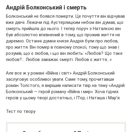
Андрій Болконський і смерть
Болконський не боявся померти. Це почуття він відчував
вже двічі. Лежачи під Аустерлицким небом він думав, що
смерть прийшла до нього. І тепер поруч з Наталкою він
був абсолютно впевнений в тому, що прожив життя не
даремно. Останні думки князя Андрія були про любов,
про життя. Він помер в повному спокої, тому що знав і
розумів, що є любов, і що він любить: «Любов? Що таке
любов?… Любов заважає смерті. Любов є життя…»
Але все ж у романі «Війна і світ» Андрій Болконський
заслуговує особливої уваги. Саме тому, прочитавши
роман Толстого, я вирішив написати твір на тему «Андрій
Болконський — герой роману «Війна і мир». Хоча гідних
героїв у цьому творі достатньо, і П’єр, і Наташа і Мар’я.
Тест по твору