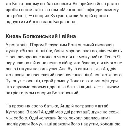
до Болконскому по-батьківськи. Він прийняв його радо і
зробив своїм ад’ютантом. «Мені хороші офіцери самому
потрібні…», — говорив Кутузов, коли Андрій просив
відпустити його в загін Багратіона.
Князь Болконський і війна
У розмові з П’єром Безуховым Болконський висловив
думку: «Вітальні, плітки, бали, марнославство, нікчемність
– ось зачароване коло, з якого я не можу вийти. Тепер Я
вирушаю на війну, на велику війну, яка бувала, а я нічого не
знаю і нікуди не годжуся». Але була сильна тяга Андрія
до слави, на превеликий призначенню, він йшов до «свого
Тулону» – ось він, герой роману Толстого. «…ми офіцери,
що служимо своєму цареві та батьківщині…», — з щирим
патріотизмом говорив Болконський.
На прохання свого батька, Андрій потрапив у штаб
Кутузова. В армії Андрій мав дві репутації, дуже не схожі
між собою. Одні «слухали його, захоплювались ним і
наслідували йому», інші вважали його надутим, холодною