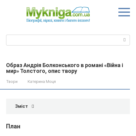
Перейти
до
вмісту
Пошук:
Образ Андрія Болконського в романі «Війна і
мир» Толстого, опис твору
Твори
Катерина Моця
Зміст
План