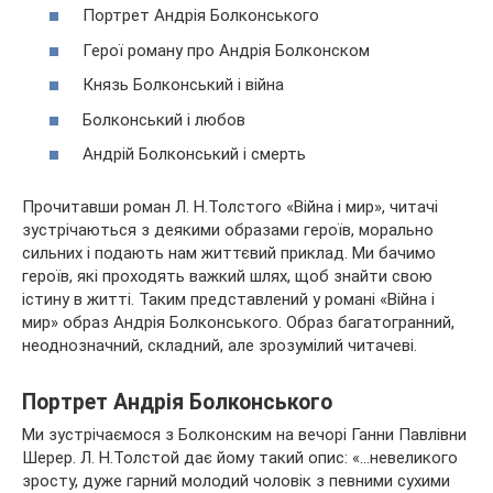
Портрет Андрія Болконського
Герої роману про Андрія Болконском
Князь Болконський і війна
Болконський і любов
Андрій Болконський і смерть
Прочитавши роман Л. Н.Толстого «Війна і мир», читачі
зустрічаються з деякими образами героїв, морально
сильних і
подають нам життєвий приклад. Ми бачимо
героїв, які проходять важкий шлях, щоб знайти свою
істину в житті. Таким представлений у романі «Війна і
мир» образ Андрія Болконського. Образ багатогранний,
неоднозначний, складний, але зрозумілий читачеві.
Портрет Андрія Болконського
Ми зустрічаємося з Болконским на вечорі Ганни Павлівни
Шерер. Л. Н.Толстой дає йому такий опис: «…невеликого
зросту, дуже гарний молодий чоловік з певними сухими