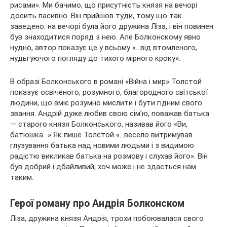
рисами». Ми бачимо, що присутність князя на вечорі
досить пасивно. Він прийшов туди, тому що так
заведено: на вечорі була його дружина Ліза, і він повинен
був знаходитися поряд з нею. Але Болконскому явно
нудно, автор показує це у всьому «…від втомленого,
нудьгуючого погляду до тихого мірного кроку».
В образі Болконського в романі «Війна і мир» Толстой
показує освіченого, розумного, благородного світської
людини, що вміє розумно мислити і бути гідним свого
звання. Андрій дуже любив свою сім’ю, поважав батька
— старого князя Болконського, називав його «Ви,
батюшка…» Як пише Толстой «…весело витримував
глузування батька над новими людьми і з видимою
радістю викликав батька на розмову і слухав його». Він
був добрий і дбайливий, хоч може і не здається нам
таким.
Герої роману про Андрія Болконском
Ліза, дружина князя Андрія, трохи побоювалася свого