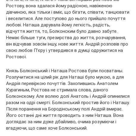
Ростову, вона здалася йому радісною, навіженою
дівчиною, яка тільки і вміє, що бігати, співати, танцювати
і веселитися. Але поступово до нього прийшло почуття
любові. Наташа дарувала йому легкість, радість,
відчуття життя, то, Болконским було давно забуте.
Немає більше туги, презирства до життя, розчарування,
він відчував зовсім іншу, нове життя. Андрій розповів про
свою любов П’єру і утвердився в думці одружитися на
Ростової.
Князь Болконський і Наташа Ростова були посватаны.
Розлучитися на цілий рік для Наташі було мукою, а для
Андрія перевіркою почуттів. Захопившись Анатолем
Курагиным, Ростова не стримала слова, даного
Болконскому. Але волею долі Анатоль і Андрій опинилися
разом на одрі смерті. Болконський простив його і Наташу.
Після поранення на Бородінському полі Андрій вмирає.
Його останні дні життя проводить з ним Наташа. Вона
доглядає за ним дуже дбайливо, очима розуміючи і
вгадуючи, що саме хоче Болконський.