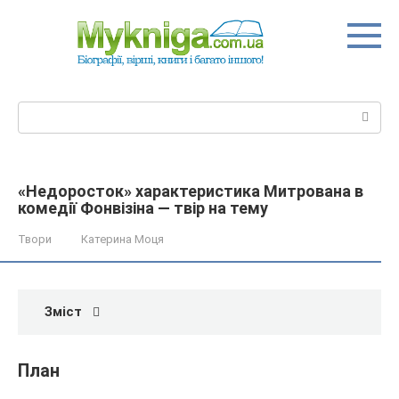
Перейти
до
вмісту
Пошук:
«Недоросток» характеристика Митрована в
комедії Фонвізіна — твір на тему
Твори
Катерина Моця
Зміст
План