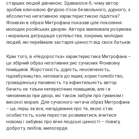
старших людей дівчиною. Здавалося б, чому автор
зробив ключовою фігурою п’єси безвольного, дурного, з
абсолютно негативною характеристикою підлітка?
Фонвізін в образі Митрофана показав ціле покоління
молодих російських дворян. Автора хвилювала розумова
і моральна деградація суспільства, зокрема, молодих
людей, які переймали застарілі цінності від своїх батьків.
Крім того, в «Недоростка» характеристика Митрофана –
це збірний образ негативних рис сучасних Фонвізіну
поміщиків. Жорстокість, дурість, неосвіченість,
підлабузництво, неповага до інших, користолюбство,
громадянську пасивність та інфантильність автор
бачить не тільки непересічних поміщиків, але і в
чиновниках при дворі, які також забули про гуманізм і
високої моралі. Для сучасного читача образ Митрофана
– це, перш за все, нагадування про те, якою стає
особистість, коли перестає розвиватися, вчитися
новому і забуває про вічні людські цінності – повагу,
доброту, любов, милосердя.