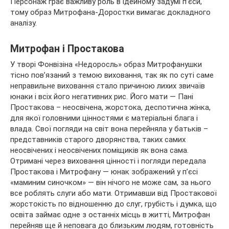
Персонаж грає важливу роль в ідейному задумі п’єси,
тому образ Митрофана-Доростки вимагає докладного
аналізу.
Митрофан і Простакова
У творі Фонвізіна «Недоросль» образ Митрофанушки
тісно пов’язаний з темою виховання, так як по суті саме
неправильне виховання стало причиною лихих звичаїв
юнаки і всіх його негативних рис. Його мати — Пані
Простакова – неосвічена, жорстока, деспотична жінка,
для якої головними цінностями є матеріальні блага і
влада. Свої погляди на світ вона перейняла у батьків –
представників старого дворянства, таких самих
неосвічених і неосвічених поміщиків як вона сама.
Отримані через виховання цінності і погляди передала
Простакова і Митрофану — юнак зображений у п’єсі
«маминим синочком» — він нічого не може сам, за нього
все роблять слуги або мати. Отримавши від Простакової
жорстокість по відношенню до слуг, грубість і думка, що
освіта займає одне з останніх місць в житті, Митрофан
перейняв ще й неповага до близьким людям, готовність