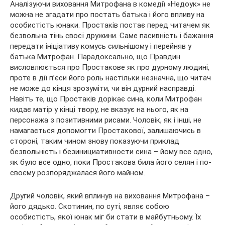
Аналізуючи виховання Митрофана в комедії «Недоук» не
можна не згадати про постать батька і його впливу на
особистість юнаки. Простаків постає перед читачем як
безвольна тінь своєї дружини. Саме пасивність і бажання
передати ініціативу комусь сильнішому і перейняв у
батька Митрофан. Парадоксально, що Правдин
висловлюється про Простакове як про дурному людині,
проте в дії п’єси його роль настільки незначна, що читач
не може до кінця зрозуміти, чи він дурний насправді.
Навіть те, що Простаків дорікає сина, коли Митрофан
кидає матір у кінці твору, не вказує на нього, як на
персонажа з позитивними рисами. Чоловік, як і інші, не
намагається допомогти Простакової, залишаючись в
стороні, таким чином знову показуючи приклад
безвольність і безинициативности сина – йому все одно,
як було все одно, поки Простакова била його селян і по-
своєму розпоряджалася його майном.
Другий чоловік, який вплинув на виховання Митрофана –
його дядько. Скотинин, по суті, являє собою
особистість, якої юнак міг би стати в майбутньому. Їх