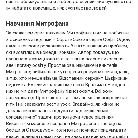
навіть зближує спільна любов до свиней, чиє суспільство
їм набагато приємніше, ніж суспільство людей.
Навчання Митрофана
За сюжетом опис навчання Митрофана ніяк не пов’язане
з основними подіями – боротьбою за серце Софії. Однак
саме ці епізоди розкривають багато важливих проблем,
які висвітлює в комедії Фонвізін. Автор показує, що
причиною дурниці юнака є не тільки погане виховання,
але і погану освіту. Простакова, наймаючи вчителів
Митрофану, вибирала не утворених розумних викладачів,
а тих, хто менше візьме. Відставний сержант Цыфиркин,
недоучка Кутейкин, колишній конюх Вральман – жоден з
них не міг дати Митрофану гідної освіти. Всі вони
залежали від Простакової, а тому не могли попросити її
піти і не заважати вести урок. Згадаймо, як жінка не
давала синові навіть подумати над вирішенням
арифметичної задачі, пропонуючи «своє рішення».
Викриттям марного навчання Митрофана стає сцена
бесіди зі Стародумом, коли юнак починає придумувати
власні правила граматики і не знає, що вивчає географія.