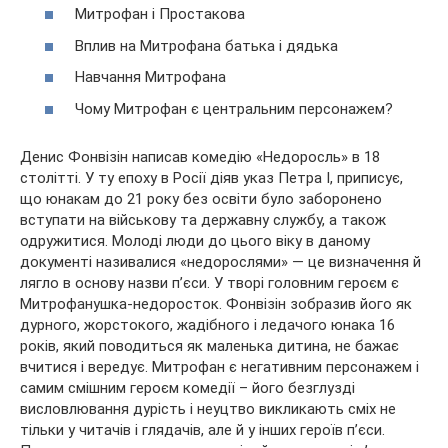
Митрофан і Простакова
Вплив на Митрофана батька і дядька
Навчання Митрофана
Чому Митрофан є центральним персонажем?
Денис Фонвізін написав комедію «Недоросль» в 18
столітті. У ту епоху в Росії діяв указ Петра I, приписує,
що юнакам до 21 року без освіти було
заборонено
вступати на військову та державну службу, а також
одружитися. Молоді люди до цього віку в даному
документі називалися «недорослями» — це визначення й
лягло в основу назви п’єси. У творі головним героєм є
Митрофанушка-недоросток. Фонвізін зобразив його як
дурного, жорстокого, жадібного і ледачого юнака 16
років, який поводиться як маленька дитина, не бажає
вчитися і вередує. Митрофан є негативним персонажем і
самим смішним героєм комедії – його безглузді
висловлювання дурість і неуцтво викликають сміх не
тільки у читачів і глядачів, але й у інших героїв п’єси.