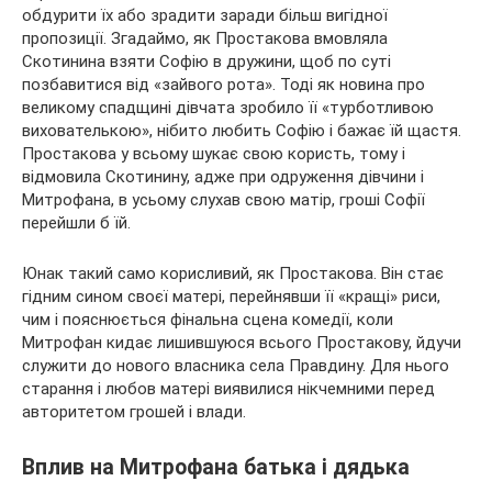
обдурити їх або зрадити заради більш вигідної
пропозиції. Згадаймо, як Простакова вмовляла
Скотинина взяти Софію в дружини, щоб по суті
позбавитися від «зайвого рота». Тоді як новина про
великому спадщині дівчата зробило її «турботливою
вихователькою», нібито любить Софію і бажає їй щастя.
Простакова у всьому шукає свою користь, тому і
відмовила Скотинину, адже при одруження дівчини і
Митрофана, в усьому слухав свою матір, гроші Софії
перейшли б їй.
Юнак такий само корисливий, як Простакова. Він стає
гідним сином своєї матері, перейнявши її «кращі» риси,
чим і пояснюється фінальна сцена комедії, коли
Митрофан кидає лишившуюся всього Простакову, йдучи
служити до нового власника села Правдину. Для нього
старання і любов матері виявилися нікчемними перед
авторитетом грошей і влади.
Вплив на Митрофана батька і дядька