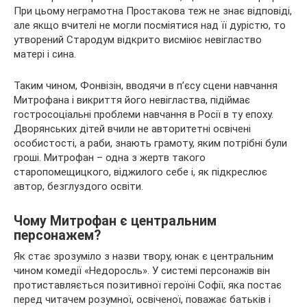
При цьому неграмотна Простакова теж не знає відповіді,
але якщо вчителі не могли посміятися над її дурістю, то
утворений Стародум відкрито висміює невігластво
матері і сина.
Таким чином, Фонвізін, вводячи в п’єсу сцени навчання
Митрофана і викриття його невігластва, підіймає
гостросоціальні проблеми навчання в Росії в ту епоху.
Дворянських дітей вчили не авторитетні освічені
особистості, а раби, знають грамоту, яким потрібні були
гроші. Митрофан – одна з жертв такого
старопомещицкого, віджилого себе і, як підкреслює
автор, безглуздого освіти.
Чому Митрофан є центральним
персонажем?
Як стає зрозуміло з назви твору, юнак є центральним
чином комедії «Недоросль». У системі персонажів він
протиставляється позитивної героїні Софії, яка постає
перед читачем розумної, освіченої, поважає батьків і