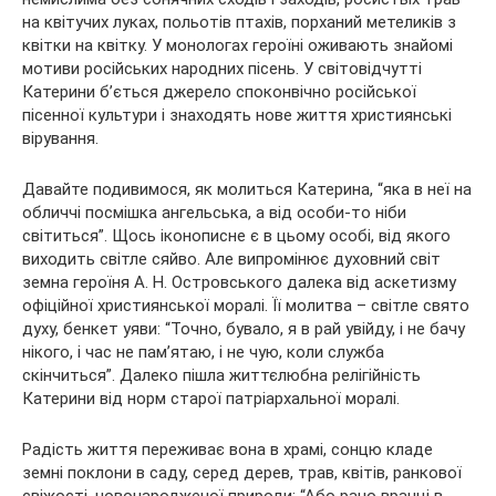
на квітучих луках, польотів птахів, порханий метеликів з
квітки на квітку. У монологах героїні оживають знайомі
мотиви російських народних пісень. У світовідчутті
Катерини б’ється джерело споконвічно російської
пісенної культури і знаходять нове життя християнські
вірування.
Давайте подивимося, як молиться Катерина, “яка в неї на
обличчі посмішка ангельська, а від особи-то ніби
світиться”. Щось іконописне є в цьому особі, від якого
виходить світле сяйво. Але випромінює духовний світ
земна героїня А. Н. Островського далека від аскетизму
офіційної християнської моралі. Її молитва – світле свято
духу, бенкет уяви: “Точно, бувало, я в рай увійду, і не бачу
нікого, і час не пам’ятаю, і не чую, коли служба
скінчиться”. Далеко пішла життєлюбна релігійність
Катерини від норм старої патріархальної моралі.
Радість життя переживає вона в храмі, сонцю кладе
земні поклони в саду, серед дерев, трав, квітів, ранкової
свіжості, новонародженої природи: “Або рано вранці в