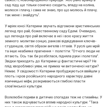
сад піду, ще тільки сонечко сходить, впаду на коліна,
молюся і плачу, і сама не знаю, про що молюсь й плачу;
так мене і знайдуть”.
У мріях юної Катерини звучать відгомони християнських
легенд про рай, божественному саду Едемі. Очевидно,
що легенда про рай включає в неї і всю красу життя
земного: молитви сонцю, ранкові відвідування ключів-
студенцов, світлі образи ангелів і птахів. У руслі цих мрій
та інше неабияке прагнення – полетіти: “Отчого люди не
літають. Ось так би розбіглася, підняла руки і полетіла”.
Звідки приходять до Катерини ці фантастичні мрії? Не
плід хворобливої уяви, не примха чи витонченої натури?
Немає. У свідомості Катерини пробуджуються ввійшли у
плоть і кров російського народного характеру давні
язичницькі міфи, розкриваються глибокі пласти
слов’янської культури.
Волелюбні пориви в дитячих спогадах теж не стихийны. У
них також відчувається вплив народної культури. “Така