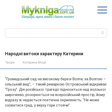
Перейти
до
вмісту
Пошук:
Народні витоки характеру Катерини
Твори
Катерина Моця
“Громадський сад на високому березі Волги; за Волгою –
сільський вид”, – такий ремаркою Островський відкриває
“Грозу”. Дія російської трагедії підноситься над волзької
широчінню, розорюється на всеросійський простір, йому
відразу ж надається поетична окриленість: “Не
може
сховатися град, у верху гори стоячи”.