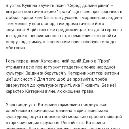
В устах Кулігіна звучить пісня “Серед долини рівна” –
епіграф і поетичне зерно “Грози”. Це пісня про трагічність
добра і краси: чим багатша духовно і моральніше людина,
тим менше у нього опор, тим драматичніше його
існування. В цій пісні вже предвосхищается доля героїні з
її людської неприкаянностью, з неможливістю знайти
опору і підтримку, з її невмінням пристосовуватися до
обставин.
І ось перед нами Катерина, якій одній Дано в “Грозі”
утримати всю повноту життєздатних почав народної
культури. Звідки ж беруться у Катерини життєві витоки
цієї цілісності? Для того щоб це зрозуміти, треба
звернутися до культурної грунті, яка її живить. Без неї
характер Катерини в’яне, як скошена трава.
У світовідчутті Катерини гармонійно поєднується
слов’янська язичницька давнина з християнською
культурою, одухотворяющей і морально просветляющей
старі язичницькі вірування. Релігійність Катерини
немислима без сонячних сходів і заходів, росистых трав