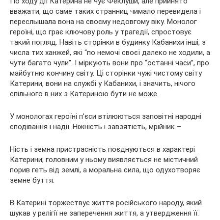
По ходу дії Катерина не чує Феклуши, але прийнято
вважати, що саме таких странниц чимало перевидела і
переслышала вона на своєму недовгому віку. Монолог
героїні, що грає ключову роль у трагедії, спростовує
такий погляд. Навіть сторінки в будинку Кабанихи інші, з
числа тих ханжей, які “по немочі своєї далеко не ходили, а
чути багато чули”. І міркують вони про “останні часи”, про
майбутню кончину світу. Ці сторінки чужі чистому світу
Катерини, вони на службі у Кабанихи, і значить, нічого
спільного в них з Катериною бути не може.
У монологах героїні п’єси втілюються заповітні народні
сподівання і надії. Ніжність і завзятість, мрійник –
Ність і земна пристрасність поєднуються в характері
Катерини; головним у ньому виявляється не містичний
порив геть від землі, а моральна сила, що одухотворяє
земне буття.
В Катерині торжествує життя російського народу, який
шукав у релігії не заперечення життя, а утвердження її.