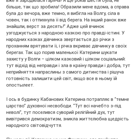
вже я зародилася гаряча! Я ще років шести була, не
більше, так що зробила! Образили мене вдома, а справа
була до вечора, вже темно, я вибігла на Волгу, сіла в
човен, так і отпихнула її від берега. На інший ранок вже
знайшли, верст за десять!” Адже цей вчинок
узгоджується з народною казкою про правді-істині. У
народних казках дівчинка звертається до річки з
проханням врятувати її, і річка вкриває дівчинку в своїх
берегах. Так що порив маленької Катерини шукати
захисту у Волги – цілком казковий і цілком соціальний:
тут відхід від неправди і зла в країну правди і добра, тут
неприйняття напраслины з самого дитинства і рішуча
готовність залишити цей світ, якщо все в ньому їй
опостылеет.
І ось в будинку Кабанових Катерина потрапляє в “темне
царство” духовної несвободи. “Тут всі начебто з-під
неволі”, тут поселився суворий релігійний дух, тут
вивітрився демократизм, зникла життєлюбна щедрість
народного світовідчуття.