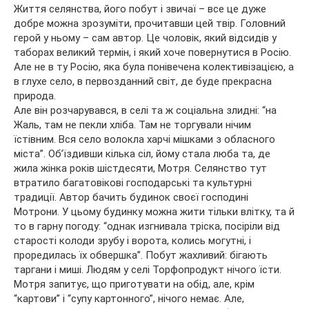
Життя селянства, його побут і звичаї – все це дуже
добре можна зрозуміти, прочитавши цей твір. Головний
герой у ньому – сам автор. Це чоловік, який відсидів у
таборах великий термін, і який хоче повернутися в Росію.
Але не в ту Росію, яка була понівечена колективізацією, а
в глухе село, в первозданний світ, де буде прекрасна
природа.
Але він розчарувався, в селі та ж соціальна злидні: “на
Жаль, там не пекли хліба. Там не торгували нічим
їстівним. Вся село волокла харчі мішками з обласного
міста”. Об’їздивши кілька сіл, йому стала люба та, де
жила жінка років шістдесяти, Мотря. Селянство тут
втратило багатовікові господарські та культурні
традиції. Автор бачить будинок своєї господині
Мотрони. У цьому будинку можна жити тільки влітку, та й
то в гарну погоду: “однак изгнивала тріска, посіріли від
старості колоди зрубу і ворота, колись могутні, і
проредилась їх обвершка”. Побут жахливий: бігають
таргани і миші. Людям у селі Торфопродукт нічого їсти.
Мотря запитує, що приготувати на обід, але, крім
“картови” і “супу картонного”, нічого немає. Але,