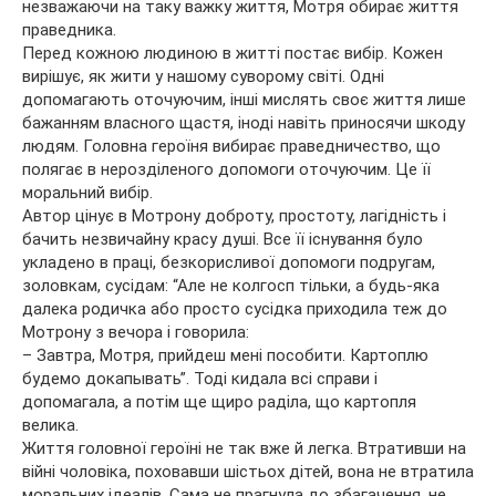
незважаючи на таку важку життя, Мотря обирає життя
праведника.
Перед кожною людиною в житті постає вибір. Кожен
вирішує, як жити у нашому суворому світі. Одні
допомагають оточуючим, інші мислять своє життя лише
бажанням власного щастя, іноді навіть приносячи шкоду
людям. Головна героїня вибирає праведничество, що
полягає в нерозділеного допомоги оточуючим. Це її
моральний вибір.
Автор цінує в Мотрону доброту, простоту, лагідність і
бачить незвичайну красу душі. Все її існування було
укладено в праці, безкорисливої допомоги подругам,
золовкам, сусідам: “Але не колгосп тільки, а будь-яка
далека родичка або просто сусідка приходила теж до
Мотрону з вечора і говорила:
– Завтра, Мотря, прийдеш мені пособити. Картоплю
будемо докапывать”. Тоді кидала всі справи і
допомагала, а потім ще щиро раділа, що картопля
велика.
Життя головної героїні не так вже й легка. Втративши на
війні чоловіка, поховавши шістьох дітей, вона не втратила
моральних ідеалів. Сама не прагнула до збагачення, не