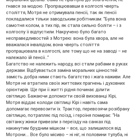
гнався за модою. Пропрацювавши в колгоспі чверть
століття, Мотря не отримувала пенсії, так як пенсії
покладалися тільки заводським робітникам: “Була вона
самотня колом, а тих пір, як стала сильно боліти – і з
колгоспу її відпустили. Накручено було багато
несправедливостей з Мотрею: вона була хвора, але не
вважалася інвалідом; вона чверть століття
пропрацювала в колгоспі, але тому що не на заводі – не
належало їй пенсії…”
Багатство не належить народу, всі стали рабами в руках
держави. Відбувається заміна моральних цінностей:
замість добра ними стають багатство і жага наживи. Але
Мотря не втратила своїх життєвих прагнень і духовних
орієнтирів. Ще при її житті рідня починає ділити
світлицю. Бажаючи допомогти своїй вихованці Кірі,
Мотря віддає колоди світлиці Кірі і навіть сама
допомагає перевозити їх. Трактор, перевозячи розібрану
світлицю, потрапляє під поїзд, і героїня помирає: “На
світанку жінки привезли з переїзду на санках під
накинутим брудним мішком – все, що залишилося від
Мотрони…. Все було місиво – ні ніг, ні половини тулуба, ні