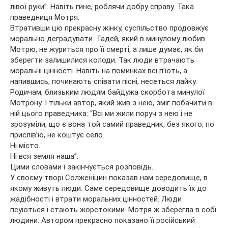
лівої руки”. Навіть гине, роблячи добру справу. Така
праведниця Мотря.
Втративши цю прекрасну жінку, суспільство продовжує
морально деградувати. Тадей, який в минулому любив
Мотрю, не журиться про її смерті, а лише думає, як би
зберегти залишилися колоди. Так люди втрачають
моральні цінності. Навіть на поминках всі п’ють, а
напившись, починають співати пісні, несеться лайку.
Родичам, близьким людям байдужа скорбота минулої
Мотрону. І тільки автор, який жив з нею, зміг побачити в
ній цього праведника: “Всі ми жили поруч з нею і не
зрозуміли, що є вона той самий праведник, без якого, по
прислів’ю, не коштує село.
Ні місто.
Ні вся земля наша”.
Цими словами і закінчується розповідь.
У своєму творі Солженіцин показав нам середовище, в
якому живуть люди. Саме середовище доводить їх до
жадібності і втрати моральних цінностей. Люди
псуються і стають жорстокими. Мотря ж зберегла в собі
людини. Автором прекрасно показано її російський