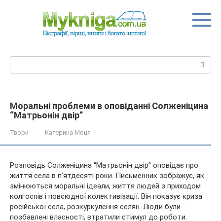
Перейти
до
вмісту
Пошук:
Моральні проблеми в оповіданні Солженіцина
“Матрьонін двір”
Твори
Катерина Моця
Розповідь Солженіцина “Матрьонін двір” оповідає про
життя села в п’ятдесяті роки. Письменник зображує, як
змінюються моральні ідеали, життя людей з приходом
колгоспів і повсюдної колективізації. Він показує криза
російської села, розкуркулення селян. Люди були
позбавлені
власності, втратили стимул до роботи.