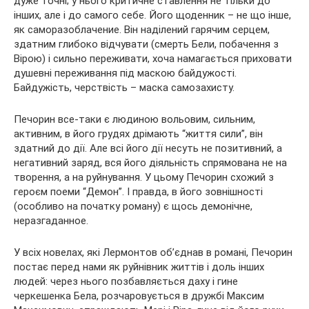
дуже точні; у нього критичне ставлення не тільки до
інших, але і до самого себе. Його щоденник – не що інше,
як саморазоблачение. Він наділений гарячим серцем,
здатним глибоко відчувати (смерть Бели, побачення з
Вірою) і сильно переживати, хоча намагається приховати
душевні переживання під маскою байдужості.
Байдужість, черствість – маска самозахисту.
Печорин все-таки є людиною вольовим, сильним,
активним, в його грудях дрімають “життя сили”, він
здатний до дії. Але всі його дії несуть не позитивний, а
негативний заряд, вся його діяльність спрямована не на
творення, а на руйнування. У цьому Печорин схожий з
героєм поеми “Демон”. І правда, в його зовнішності
(особливо на початку роману) є щось демонічне,
неразгаданное.
У всіх новелах, які Лермонтов об’єднав в романі, Печорин
постає перед нами як руйнівник життів і доль інших
людей: через нього позбавляється даху і гине
черкешенка Бела, розчаровується в дружбі Максим