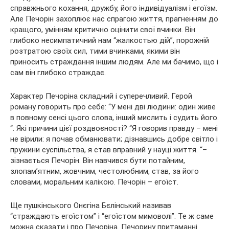
справжнього кохання, дружбу, його індивідуалізм і егоїзм.
Але Печорін захоплює нас спрагою життя, прагненням до
кращого, умінням критично оцінити свої вчинки. Він
глибоко несимпатичний нам “жалкостью дій”, порожній
розтратою своїх сил, тими вчинками, якими він
приносить страждання іншим людям. Але ми бачимо, що і
сам він глибоко страждає.
Характер Печоріна складний і суперечливий. Герой
роману говорить про себе: “У мені дві людини: один живе
в повному сенсі цього слова, інший мислить і судить його.
“. Які причини цієї роздвоєності? “Я говорив правду – мені
не вірили: я почав обманювати; дізнавшись добре світло і
пружини суспільства, я став вправний у науці життя. “–
зізнається Печорін. Він навчився бути потайним,
злопам’ятним, жовчним, честолюбним, став, за його
словами, моральним калікою. Печорін – егоїст.
Ще пушкінського Онєгіна Бєлінський називав
“страждають егоїстом” і “егоїстом мимоволі”. Те ж саме
можна сказати і про Печоріна. Печорину притаманні