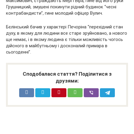
Максимович, страждають Мері і Віра, гине від його руки
Грушницкий, змушені покинути рідний будинок “чесні
контрабандисти”, гине молодий офіцер Вулич.
Бєлінський бачив у характері Печоріна “перехідний стан
духу, в якому для людини все старе зруйновано, а нового
ще немає, і в якому людина є тільки можливість чогось
дійсного в майбутньому і досконалий примара в
сьогоденні”.
Сподобалася стаття? Поділитися з
друзями: