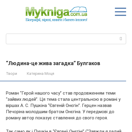
Перейти
до
вмісту
Пошук:
“Людина-це жива загадка” Булгаков
Твори
Катерина Моця
Роман “Герой нашого часу” став продовженням теми
“зайвих людей”. Ця тема стала центральною в романі у
віршах А. С. Пушкіна “Єв
геній Онєгін”. Герцен назвав
Печоріна молодшим братом Онєгіна. У передмові до
роману автор показує ставлення до свого героя.
Так само як і Пушкін в “Євгенії Онєгіні” (“Завжди я радий