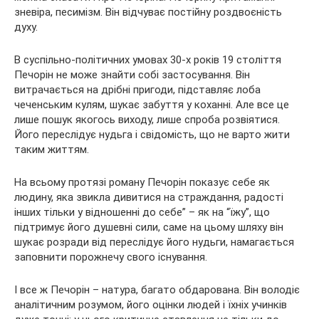
зневіра, песимізм. Він відчуває постійну роздвоєність
духу.
В суспільно-політичних умовах 30-х років 19 століття
Печорін не може знайти собі застосування. Він
витрачається на дрібні пригоди, підставляє лоба
чеченським кулям, шукає забуття у коханні. Але все це
лише пошук якогось виходу, лише спроба розвіятися.
Його переслідує нудьга і свідомість, що не варто жити
таким життям.
На всьому протязі роману Печорін показує себе як
людину, яка звикла дивитися на страждання, радості
інших тільки у відношенні до себе” – як на “їжу”, що
підтримує його душевні сили, саме на цьому шляху він
шукає розради від переслідує його нудьги, намагається
заповнити порожнечу свого існування.
І все ж Печорін – натура, багато обдарована. Він володіє
аналітичним розумом, його оцінки людей і їхніх учинків