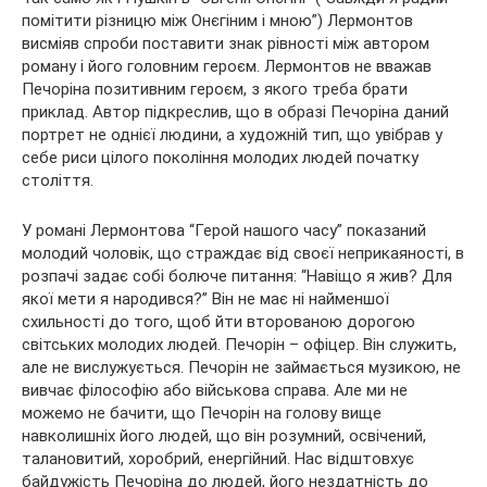
помітити різницю між Онєгіним і мною”) Лермонтов
висміяв спроби поставити знак рівності між автором
роману і його головним героєм. Лермонтов не вважав
Печоріна позитивним героєм, з якого треба брати
приклад. Автор підкреслив, що в образі Печоріна даний
портрет не однієї людини, а художній тип, що увібрав у
себе риси цілого покоління молодих людей початку
століття.
У романі Лермонтова “Герой нашого часу” показаний
молодий чоловік, що страждає від своєї неприкаяності, в
розпачі задає собі болюче питання: “Навіщо я жив? Для
якої мети я народився?” Він не має ні найменшої
схильності до того, щоб йти второваною дорогою
світських молодих людей. Печорін – офіцер. Він служить,
але не вислужується. Печорін не займається музикою, не
вивчає філософію або військова справа. Але ми не
можемо не бачити, що Печорін на голову вище
навколишніх його людей, що він розумний, освічений,
талановитий, хоробрий, енергійний. Нас відштовхує
байдужість Печоріна до людей, його нездатність до